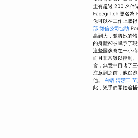
圭有超過 200 名
Facegirl.ch 更
你可以在工作上取得
部
徵信公司協助
Po
高到大，並將她的
的身體卻被賦予了現
這些圖像會在一小時
而且非常難以控制
會，無意中目睹了三
注意到之前，他逃跑
他。
白蟻
清潔工
苗
此，兇手們開始追捕