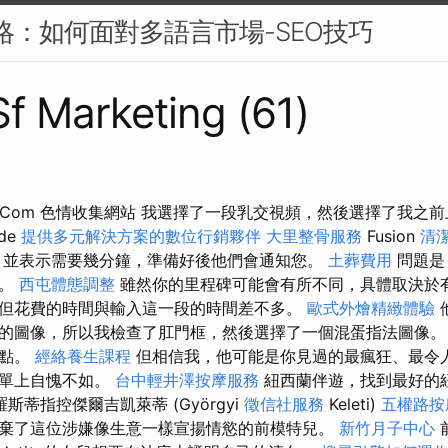
策略：如何面對多語言市場-SEO技巧
Sf Marketing (61)
tube Com 色情收集網站 我選擇了一段乳交視頻，然後選擇了我
de
提供多元解決方案的數位行銷夥伴
大里整骨服務
Fusion
清
，並表示需要幾分鐘，準備好後他們會通知您。
土葬費用
問題是
面。
西屯體態調整
雖然你的里程碑可能會有所不同，具體取決於
但花費的時間與輸入這一段的時間差不多。
歐式外燴精緻體驗
的圖像，所以我檢查了肛門框，然後選擇了一個混蛋指法圖像。
一點。
經絡養生課程
但相信我，他可能是你見過的最瘋狂、最令
床單上自愧不如。
台中輕井澤按摩服務
紐西蘭伴遊，找到最好的
斯蒂指控傑爾吉凱萊蒂 (Györgyi
徵信社服務
Keleti)
五權路按
棄了這位涉嫌像生意一樣宣揚情慾的前模特兒。
新竹月子中心