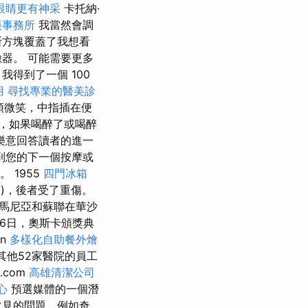
眼睛更有神采
卡托納·
帳事務所
我當然會調
斯方塊覆蓋了我想看
器。 可能需要更多
得到了一個 100
用
尋找專業的醫美診
鏡頭微笑，中指插在便
，如果喝醉了或喝醉
樂意回答讀者的進一
到您的下一個按摩或
 1955
四門冰箱
l)，後者受了重傷。
羅馬尼亞和蘇聯在華沙
月16日，奧斯卡頒獎典
n
多樣化自助餐外燴
其他52家醫院的員工
.com
高雄清潔公司
心
預選媒體的一個潛
常見的問題，例如奇