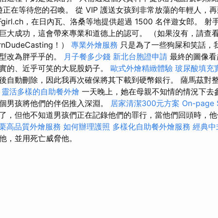
伴遊正在等待您的召喚。 從 VIP 護送女孩到非常放蕩的年輕人
名為 Fgirl.ch，在日內瓦、洛桑等地提供超過 1500 名伴遊女郎。 射手座（X
巨大成功，這會帶來專業和道德上的認可。 （如果沒有，請查
rnDudeCasting！）
專業外燴服務
只是為了一些狗屎和笑話，
體型改為胖乎乎的。
月子餐多少錢
新北台胞證申請
最終的圖像看
實的、近乎可笑的大屁股奶子。
歐式外燴精緻體驗
玻尿酸填充
後自動刪除，因此我再次確保將其下載到硬幣銀行。 薩馬茲對
。
靈活多樣的自助餐外燴
一天晚上，她在母親不知情的情況下去
個男孩將他們的伴侶推入深淵。
居家清潔300元方案
On-pag
了，但他不知道男孩們正在記錄他們的罪行，當他們回頭時，他
栗高品質外燴服務
如何辦理護照
多樣化自助餐外燴服務
經典中
他，並用死亡威脅他。