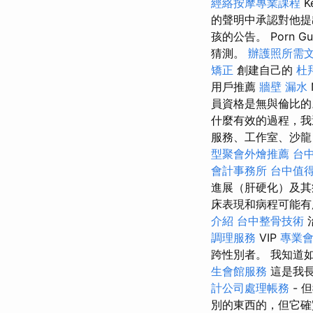
經絡按摩專業課程
的聲明中承認對他提
孩的公告。 Porn G
猜測。
辦護照所需
矯正
創建自己的
杜
用戶推薦
牆壁 漏水
員資格是無與倫比
什麼有效的過程，我
服務、工作室、沙龍
型聚會外燴推薦
台
會計事務所
台中值
進展（肝硬化）及其
床表現和病程可能有
介紹
台中整骨技術
調理服務
VIP
專業
跨性別者。 我知道
生會館服務
這是我
計公司處理帳務
- 
別的東西的，但它確