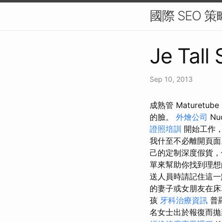
國際 SEO 
Je Tall 
Sep 10, 2013
成熟管 Mature
的臉。
外燴公司
Nu
證照培訓
開始工作
我什至不必離開頁
己的定制深度假貨，
單來幫助你找到理想
送人員時請記住這
的妻子或女朋友在
孩
牙科治療資訊
普羅
名女士出於報復而拋