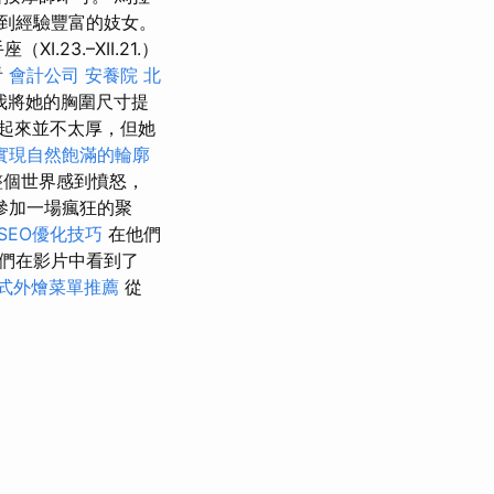
，再到經驗豐富的妓女。
I.23.–XII.21.）
看
會計公司
安養院 北
我將她的胸圍尺寸提
起來並不太厚，但她
實現自然飽滿的輪廓
整個世界感到憤怒，
參加一場瘋狂的聚
e SEO優化技巧
在他們
們在影片中看到了
式外燴菜單推薦
從