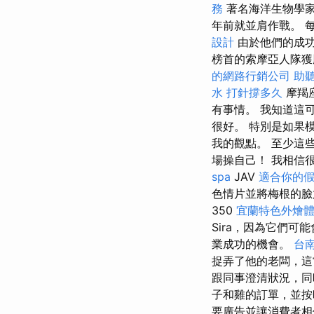
務
著名海洋生物學
年前就並肩作戰。 
設計
由於他們的成
榜首的索摩亞人隊獲
的網路行銷公司
助聽
水 打針撐多久
摩羯座
有事情。 我知道這可
很好。 特別是如果
我的觀點。 至少這
場操自己！ 我相信
spa
JAV
適合你的
色情片並將梅根的
350
宜蘭特色外燴
Sira，因為它們
業成功的機會。
台
捉弄了他的老闆，這
跟同事澄清狀況，同
子和雞的訂單，並
要廣告並讓消費者相