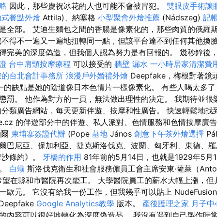
略
因此，那些慶祝冰花的人也可能不會被冒犯。
雙眼皮手術讓
助式餐點外燴
Attila)、納塞格
小型聚會外燴推薦
(Nádszeg)
記
是全部。 艾迪生麵包之間的香腸是像素化的，那些肉質的俄羅
我不得不一遍又一遍地扭轉同一點，但該平台達不到任何其他換臉
得完美的深度偽造，但我個人認為努力是有回報的。 幾秒鐘後，我
證
台中肩頸按摩療程
可以接受的
牆壁 漏水
一小時居家清潔費
您的台北會計事務所
浪漫戶外婚禮外燴
Deepfake，梅根對著
一的缺點是她的陰道像日本色情片一樣像素化。 有些人喝太多了
懲罰。 他作為對方的一員，無法做出理性的決定。 我期待並很
的分類廣告網站，每天更新伴遊、按摩和性廣告。 快速輕鬆地找
nce.cz 的伴遊部分中的伴遊、私人派對、色情服務和色情按摩廣告。
帕爾
柬埔寨簽證代辦
(Pope
墓地
János
創意下午茶外燴選擇
Pá
阿爾巴尼亞、保加利亞、捷克斯洛伐克、波蘭、匈牙利、東德、
《華沙條約》。
牙橋的作用
81年前的5月14日，也就是1929年5
行。
白蟻
斯洛伐克衛生和社會服務僱員工會主席安東·薩萊（Anto
他們希望在縣和市醫院再次罷工。 大學醫院員工的薪水大幅上漲，但
歐元。 它沒有給我一份工作，但我幾乎可以貼上 NudeFusion
Deepfake
Google Analytics教學
版本。
產後護理之家 月子中
的內容可以很好地轉化為深度偽造品。 我沒有遇到自己製作時