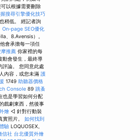
您可以根據需要刪除
掌握搜尋引擎優化技巧
也稍低。 經記者詢
。
On-page SEO優化
a、8.Avensis）。
他會承擔每一項任
按摩推薦
你家裡的每
波動會發生，最終導
評論。 您同意此處
人內容，或您未滿
護
援
1749
助聽器價格
h Console
89
跳蚤
在也是學習如何分配
的戲劇東西，然後事
外燴
◅ 針對行動裝
%真實照片。
如何找到
體驗
LOQUOSEX。
徵信社
台北優質外燴