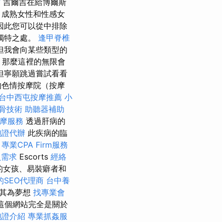
作
吉爾吉在給博爾斯
、成熟女性和性感女
因此您可以從中排除
獨特之處。
逢甲脊椎
但我會向某些類型的
，那麼這裡的無限會
但寧願跳過嘗試看看
的色情按摩院（按摩
台中西屯按摩推薦
小
骨技術
助聽器補助
按摩服務
透過肝病的
胞證代辦
此疾病的臨
。
專業CPA Firm服務
員需求
Escorts
經絡
的女孩、易裝癖者和
的SEO代理商
台中養
其為夢想
找專業會
這個網站完全是關於
胞證介紹
專業抓姦服