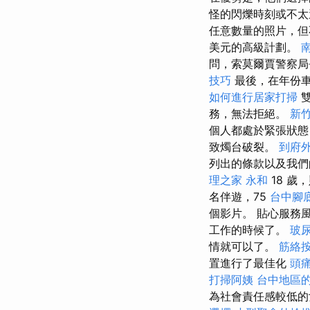
怪的閃爍時刻或不太
任意數量的照片，
美元的高級計劃。
問，索莫爾賈警察局
技巧
最後，在年份車中，
如何進行居家打掃
雙
務，無法拒絕。
新
個人都處於緊張狀
致燭台破裂。
到府
列出的條款以及我
理之家 永和
18 歲
名伴遊，75
台中腳
個影片。 貼心服務
工作的時候了。
玻
情就可以了。
筋絡
置進行了最佳化
頭
打掃阿姨
台中地區
為社會責任感較低的