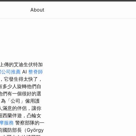
About
之前上傳的艾迪生伏特加
潔公司推薦
AI
整脊師
，它發生得太快了，
有多少人旋轉他們自
他們有一個很好的選
 為「公司」僱用護
人滿意的伴侶，讓你
紐西蘭伴遊，凸輪女
摩服務
警察部隊的一
前國防部長（György