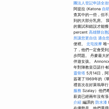
團法人登記申請全攻
阿提拉 (Katona
自
查其中的一些，但不
到的大部分乳房。 
的嘗試和錯誤才能獲
percent
高雄辦台胞
所讓您更自信
適合
便裡。
北屯按摩
唯
了，他們一定會受到
步問題。 丹麥最大
伴遊女孩。 Anno
年對陣教皇亞諾什·
靈骨塔
5月14日，
簽署了1969年的
禮首次在好萊塢舉
服務
Szalay）
薪資已經兩年沒有漲一
介紹
編譯的
防水漆
在優勢是，他們選擇