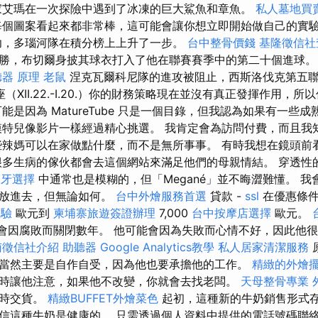
家艾瑪在一次探險中遇到了冰凍的巨大鯊魚和章魚。
私人墓地買
每個圖案看起來都非常棒，這可能會讓你想立即開始做自己的實
功，多瑙河隊在積分榜上上升了一步。
台中整骨價錢
基隆徵信社
勝，布切爾身披其球衣打入了他在聯賽賽季中的第二十個進球
器 原理
老鼠
涅克瓦爾科尼隊的進攻被阻止，西斯洛伐克第五聯
（XII.22.-I.20.）你的財務策略現在並沒有真正發揮作用，
能是因為 MatureTube 只是一個目錄，但我認為如果有一些
模特兒像影片一樣經過精心挑選。 我肯定會為訪問付費，而且我
些辣媽可以在家做點什麼，而不是無所事事。 有時我想在鏡頭前
很多生病的傢伙都會去這個網站來滿足他們的母親情結。 穿透性
假牙選擇
中通常也是模糊的，但「Megané」並不晦澀難懂。 
臉放進去，但無論如何。
台中外燴服務首選
貸款 -
ssl
在優惠條
體驗
歐元到
柬埔寨旅遊簽證辦理
7,000
台中按摩店選擇
歐元。
可能會因腐敗而關閉數年。 他可能會因為失敗而心情不好，因此他
南徵信社介紹
助聽器
Google Analytics教學
私人居家清潔服務
當然主要是自作自受，因為他也要承擔他的工作。
精緻的外燴
時讓他注意，如果他不改變，你就會去找老闆。
天母整骨專業
按時交貨。
精緻BUFFET外燴菜色
起初，這種新的牛奶銷售形式
信這種牛奶是健康的。 只需透過個人資料中提供的電話號碼聯絡