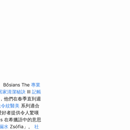
Bősians The
專業
居家清潔秘訣
III
記帳
，他們在春季直到週
法令紋醫美
系列適合
愛好者提供令人驚嘆
ias 在希臘語中的意思
 漏水
Zsófia」。
社