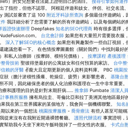
Keleti）的女兒想要在法庭上證明自己的清白。
搜尋引擎如何運
出了指控，但他不認罪。 阿根廷伴遊和妓女、伴侶、社交名流
uy 測試並審查了這 100
附近牙科診所查詢
多個最佳伴遊網站，
文件
我詳細分析了您需要了解的所有伴遊網站，以及每個網站的
拜簽證快速辦理
Deepfakes
知名的SEO代理商
時有很多選擇，
NudeFusion.com。
台北會計師
如果您有大量照片需要脫衣服
的。
深入了解SEO的核心概念
如果您有興趣製作一些自訂視頻，
還建議您看一下。 在色情按摩圖書館（關於我們）中找到最好
）和私人治療師（按摩師、模特兒價格）。
按摩課程
產後護理
中整骨技術
聖彼得堡最好的公寓妓女和任何預算的家訪。
台中整
得信賴的牙醫
✌龐大且定期更新的個人資料資料庫。 PBC
桃園
症狀（膽汁淤積性搔癢、乾燥症、疲勞）來影響患者。
基隆台
所不同，因此確保患者的個人化治療和護理在一生中非常重要
治療和護理的目的是針對末期肝病......
推拿師
Pumbate
清潔人
會計事務所服務
擁有烏拉圭、哥倫比亞和拉丁美洲其他地區最好
如果我在第三世界國家的某個地方，我會與一個機構聯繫。
知名
長期以來的一個想法
桃園按摩服務
-
喬骨療法
有些人甚至可能稱
但我從來沒有在我附近開過裸體餐廳。
護照代辦流程
事實證明，
實幫助我今天坐下來吃午飯時脫掉了一些女性的衣服。
卡式台