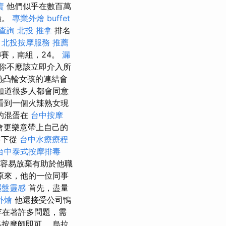
賣
他們似乎在數百萬
驗。
專業外燴 buffet
查詢
北投 推拿
排名
。
北投按摩服務
推薦
賽，南組，24。
漏
所以你不應該立即介入所
成熟凸輪女孩的連結會
知道很多人都會同意
看到一個火辣熟女現
的混蛋在
台中按摩
我會更樂意帶上自己的
件下從
台中水療療程
台中泰式按摩排毒
很容易放棄有助於他職
原來，他的一位同事
擺盤靈感
首先，盡量
外燴
他還接受公司鴨
存在著許多問題，需
按摩師即可。 烏拉