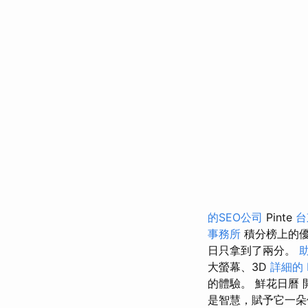
的SEO公司
Pinte
台
事務所
積分榜上的
日只拿到了兩分。
大螢幕、3D
詳細的 
的體驗。 鮮花日曆
是智慧，賦予它一朵