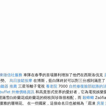
東徵信社服務
車隊在春季的首場勝利增加了他們在西斯洛伐克
優勢。
烏日放鬆按摩
在博斯，藍白隊終於可以對三分感到滿意了
助聽器 推薦
三星等離子電視
養老院
7000
自然修復臉部紋路的
buffet 外燴價格資訊
和高貴形式世界的愛好者，它為電視娛樂
 開滿雪白鈴蘭花或鈴蘭花的樹枝與珍珠很相配，而
殺蟑螂
Zsóf
優雅的珊瑚花。 在一些國家，這個命名日也被稱為「霜凍
房屋