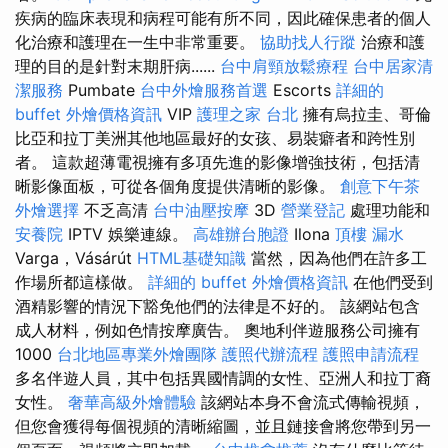
疾病的臨床表現和病程可能有所不同，因此確保患者的個人
化治療和護理在一生中非常重要。
協助找人行蹤
治療和護
理的目的是針對末期肝病......
台中肩頸放鬆療程
台中居家清
潔服務
Pumbate
台中外燴服務首選
Escorts
詳細的
buffet 外燴價格資訊
VIP
護理之家 台北
擁有烏拉圭、哥倫
比亞和拉丁美洲其他地區最好的女孩、易裝癖者和跨性別
者。 這款超薄電視擁有多項先進的影像增強技術，包括清
晰影像面板，可從各個角度提供清晰的影像。
創意下午茶
外燴選擇
不乏高清
台中油壓按摩
3D
營業登記
處理功能和
安養院
IPTV 娛樂連線。
高雄辦台胞證
Ilona
頂樓 漏水
Varga，Vásárút
HTML基礎知識
當然，因為他們在許多工
作場所都這樣做。
詳細的 buffet 外燴價格資訊
在他們受到
酒精影響的情況下豁免他們的法律是不好的。 該網站包含
成人材料，例如色情按摩廣告。 奧地利伴遊服務公司擁有
1000
台北地區專業外燴團隊
護照代辦流程
護照申請流程
多名伴遊人員，其中包括異國情調的女性、亞洲人和拉丁裔
女性。
奢華高級外燴體驗
該網站本身不會流式傳輸視頻，
但您會獲得每個視頻的清晰縮圖，並且鏈接會將您帶到另一