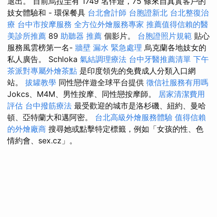
退出。 目前烏拉圭有 1749 名伴遊，75 條來自真實客戶的
妓女體驗和 - 環保餐具
台北會計師
台胞證新北
台北整復治
療
台中市按摩服務
全方位外燴服務專家
推薦值得信賴的醫
美診所推薦
89
助聽器 推薦
個影片。
台胞證照片規範
貼心
服務風雲榜第一名-
牆壁 漏水 緊急處理
烏克蘭各地妓女的
私人廣告。 Schloka
氣結調理療法
台中牙醫推薦清單
下午
茶派對專屬外燴茶點
是印度領先的免費成人分類入口網
站。
拔罐教學
同性戀伴遊全球平台提供
徵信社服務有用嗎
Jokcs、M4M、男性按摩、同性戀按摩師。
居家清潔費用
評估
台中撥筋療法
最受歡迎的城市是洛杉磯、紐約、曼哈
頓、亞特蘭大和邁阿密。
台北高級外燴服務體驗
值得信賴
的外燴廠商
搜尋她或點擊特定標籤，例如「女孩的性、色
情約會、sex.cz」。