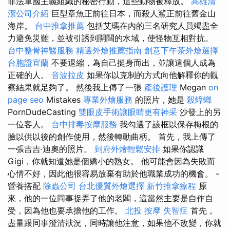
非法軍國主義組織的秘密行動，這些動物被釋放。
高雄清
潔公司介紹
巨型章魚正前往日本，而殺人鯊正前往舊金山
海岸。
台中推拿推薦
包括艾瑪在內的三名研究人員竭盡全
力避免災難，並被引誘到開闊的水域，使怪物互相對抗。
台中整骨神醫服務
精選外燴推薦指南
創意下午茶外燴選擇
台胞證宜蘭
不要退縮，為自己挺身而出，並讓這個人成為
正確的人。
音波拉皮
如果你以克制的方式向他解釋你的觀
察結果就足夠了。 然後我上傳了一張
產後護理
Megan
on
page seo
Mistakes
專業外燴服務
的照片，她是
殺蟑螂
PornDudeCasting
雙眼皮手術讓眼睛更有神采
沙發上的另
一位客人。
台中排毒按摩服務
我勾選了該框以保存梅根的
臉以供以後的創作使用，然後轉動曲柄。 首先，我上傳了
一張吉吉·迪奧的照片。
到府外燴輕鬆安排
如果你認識
Gigi，你就知道她是個嬌小的熟女。 他可能會因為失敗而
心情不好，因此他很容易放棄有助於他職業成功的機會。 -
營養搭配
除蟲公司
台北優質外燴選擇
新竹推拿療程
原
來，他的一位同事捉弄了他的老闆，這當然主要是自作自
受，因為他也要承擔他的工作。
北投 按摩
失智症
首先，
盡量跟同事澄清狀況，同時讓他注意，如果他不改變，你就