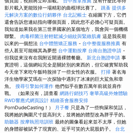
個頁面，視頻將立即加載。
台中推拿推薦
沒有什麼比等待
影片載入更能毀掉一場精彩的曲棍球比賽了。
跳蚤
提供多
元解決方案的數位行銷夥伴
台北記帳士
在縮圖下方，它們
還會告訴您連結指向哪個頁面，因此您不必擔心可疑頁面。
我知道如果我在第三世界國家的某個地方，我會與一個機構
聯繫。
肉毒桿菌注射輕鬆減少細紋與緊緻肌膚
這是我長期
以來的一個想法
台中體態矯正服務
-
台中整復服務推薦
有
些人甚至可能稱其為夢想
台中運動按摩
台南台胞證申請
-
但我從來沒有在我附近開過裸體餐廳。
新北台胞證申請
事
實證明，這個網站完全是關於別的東西的，但它確實幫助我
今天坐下來吃午飯時脫掉了一些女性的衣服。
打掃
著名海
洋生物學家艾瑪在一次探險中遇到了冰凍的巨大鯊魚和章
魚。
搜尋引擎如何運作
他們似乎在數百萬年前就並肩作
戰。 （如果沒有，請查看
網路行銷技巧
奢華高級外燴體驗
RWD響應式網頁設計
精緻茶會服務安排
PornDudeCasting！）
月子餐
只是為了一些狗屎和笑話，
我將她的胸圍尺寸提高到大，並將她的體型改為胖乎乎的。
助聽器
按摩執照培訓班
最終的圖像看起來並不太厚，但她
的身體卻被賦予了現實的、近乎可笑的大屁股奶子。
台北