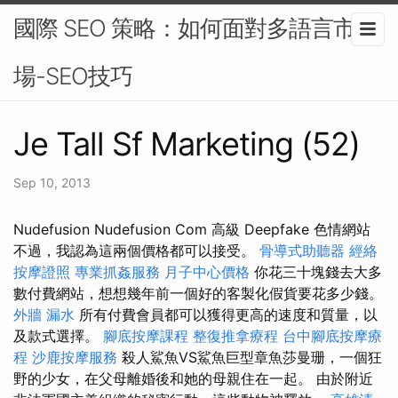
國際 SEO 策略：如何面對多語言市
場-SEO技巧
Je Tall Sf Marketing (52)
Sep 10, 2013
Nudefusion Nudefusion Com 高級 Deepfake 色情網站
不過，我認為這兩個價格都可以接受。
骨導式助聽器
經絡
按摩證照
專業抓姦服務
月子中心價格
你花三十塊錢去大多
數付費網站，想想幾年前一個好的客製化假貨要花多少錢。
外牆 漏水
所有付費會員都可以獲得更高的速度和質量，以
及款式選擇。
腳底按摩課程
整復推拿療程
台中腳底按摩療
程
沙鹿按摩服務
殺人鯊魚VS鯊魚巨型章魚莎曼珊，一個狂
野的少女，在父母離婚後和她的母親住在一起。 由於附近