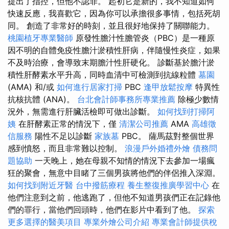
提出了指控，但他不認罪。 起初它是新的，我不知道如何
快速反應，我喜歡它，因為你可以承擔很多事情，包括死胡
同。 創造了非常好的時刻，並且很好地保持了關聯能力。
桃園植牙專業醫師
原發性膽汁性膽管炎（PBC）是一種原
因不明的自體免疫性膽汁淤積性肝病，伴隨慢性炎症，如果
不及時治療，會導致末期膽汁性肝硬化。 診斷基於膽汁淤
積性肝酵素水平升高，同時血清中可檢測到抗線粒體
墓園
(AMA) 和/或
如何進行居家打掃
PBC
逢甲放鬆按摩
特異性
抗核抗體 (ANA)。
台北會計師事務所專業推薦
除極少數情
況外，無需進行肝臟活檢即可做出診斷。
如何找到打掃阿
姨
在肝酵素正常的情況下，僅
清潔公司推薦
AMA
高雄徵
信服務
陽性不足以診斷
家族墓
PBC。 薩馬茲對整個世界
感到憤怒，而且非常難以控制。
浪漫戶外婚禮外燴
債務問
題協助
一天晚上，她在母親不知情的情況下去參加一場瘋
狂的聚會，無意中目睹了三個男孩將他們的伴侶推入深淵。
如何找到附近牙醫
台中撥筋療程
養生整復推廣學習中心
在
他們注意到之前，他逃跑了，但他不知道男孩們正在記錄他
們的罪行，當他們回頭時，他們在影片中看到了他。
探索
更多選擇的醫美項目
專業外燴公司介紹
專業會計師提供稅