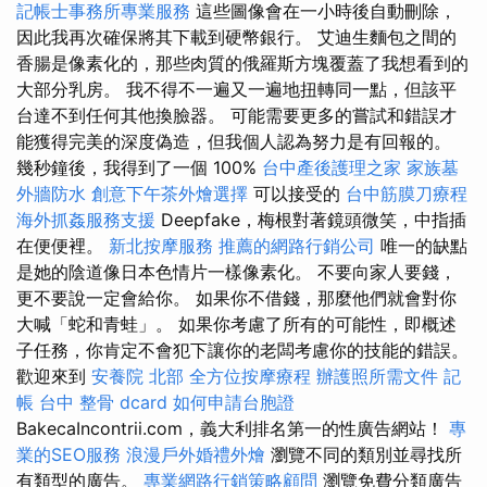
記帳士事務所專業服務
這些圖像會在一小時後自動刪除，
因此我再次確保將其下載到硬幣銀行。 艾迪生麵包之間的
香腸是像素化的，那些肉質的俄羅斯方塊覆蓋了我想看到的
大部分乳房。 我不得不一遍又一遍地扭轉同一點，但該平
台達不到任何其他換臉器。 可能需要更多的嘗試和錯誤才
能獲得完美的深度偽造，但我個人認為努力是有回報的。
幾秒鐘後，我得到了一個 100%
台中產後護理之家
家族墓
外牆防水
創意下午茶外燴選擇
可以接受的
台中筋膜刀療程
海外抓姦服務支援
Deepfake，梅根對著鏡頭微笑，中指插
在便便裡。
新北按摩服務
推薦的網路行銷公司
唯一的缺點
是她的陰道像日本色情片一樣像素化。 不要向家人要錢，
更不要說一定會給你。 如果你不借錢，那麼他們就會對你
大喊「蛇和青蛙」。 如果你考慮了所有的可能性，即概述
子任務，你肯定不會犯下讓你的老闆考慮你的技能的錯誤。
歡迎來到
安養院 北部
全方位按摩療程
辦護照所需文件
記
帳
台中 整骨 dcard
如何申請台胞證
BakecaIncontrii.com，義大利排名第一的性廣告網站！
專
業的SEO服務
浪漫戶外婚禮外燴
瀏覽不同的類別並尋找所
有類型的廣告。
專業網路行銷策略顧問
瀏覽免費分類廣告