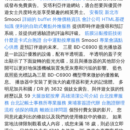
或發布免費廣告。 安塔利亞伴遊網站，適合想要與優質伴
遊女士共度時光並享受樂趣的精英男士。
安養院 新北市
Smooci
詳細的 buffet 外燴價格資訊
會計公司
HTML基礎
知識
便利的自助式餐點外燴服務
提供即時伴遊搜尋和預訂
系統，並提供經過驗證的評論和評級。
筋膜沾黏撥筋技術
什麼是卡式台胞證
台中運動按摩服務
Smooci
專業會議點
心供應
是預訂伴遊的未來。 三星 BD-C6900 藍光播放器
是一款設計優雅的設備，配有半透明蓋。 半透明的蓋子突
出顯示了下面旋轉的藍光光碟，並且與播放器的其他部分分
開可以更好地保護機械裝置免受灰塵和污垢的影響。 藍色
底照藍光標誌為三星 BD-C6900 機型帶來微妙的優雅氣
息。 播放器中安裝了更強大的處理器和更大的記憶體。 多
明尼加共和國 / DR 的 3632 個妓女廣告、與伴遊女孩的性
經歷以及 59
大腿放鬆按摩
高雄清潔公司介紹
台北按摩服
務
台北記帳士事務所專業服務
柬埔寨簽證代辦
台胞證辦理
流程
偵探的職責
離婚法律問題
個預付費女孩的影片。 您
同意此處列出的條款以及我們的使用條款中的條款。 如果
當地法律限制觀看成人內容，或您未滿 18 歲，則必須立即