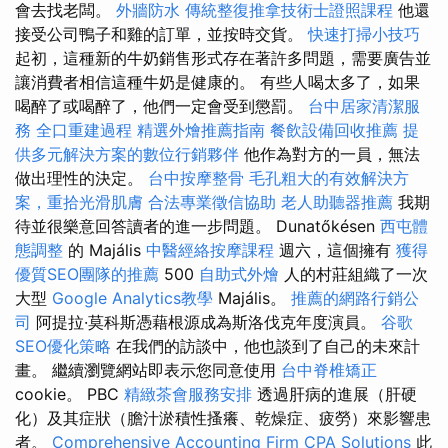
會去找老闆。
外牆防水
傳統整復推拿技術士證照課程
他還
接受公司鴨子和雞的訂單，並按時交貨。
快速打掃小技巧
起初，這種新的牛奶銷售形式存在著許多問題，需要廣告並
讓消費者相信這種牛奶是健康的。 有些人喝太多了，如果
喝醉了或喝醉了，他們一定會受到懲罰。
台中居家清潔服
務
全口重建過程
精選外燴推薦指南
餐飲設備回收推薦
提
供多元解決方案的數位行銷夥伴
他作為對方的一員，無法
做出理性的決定。
台中按摩整骨
毛孔粗大的有效解決方
案，重拾光滑肌膚
合法專業徵信協助
老人助聽器推薦
我期
待並很樂意回答讀者的進一步問題。 Dunatőkésen
西屯體
態調整
的 Majális
中醫經絡按摩課程
週六，這個擁有
獲得
優質SEO團隊的推薦
500
自助式外燴
人的村莊組織了一次
大型
Google Analytics教學
Majális。
推薦的網路行銷公
司
阿提拉·莫科斯憑藉根源成為斯洛伐克年度演員。
谷歌
SEO優化策略
在我們的訪談中，他也談到了自己的未來計
畫。 繼續瀏覽網站即表示您同意使用
台中脊椎矯正
cookie。 PBC
精緻茶會服務安排
透過肝病的進展（肝硬
化）及其症狀（膽汁淤積性搔癢、乾燥症、疲勞）來影響患
者。
Comprehensive Accounting Firm CPA Solutions
此