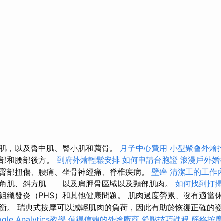
肌，以及臀中肌、臀小肌和薦骨。
月子中心費用
小型聚會外燴
臀部和腰部後方。
到府外燴輕鬆安排
如何申請台胞證
浪漫戶外婚
臀部扭傷、腰痛、坐骨神經痛、脊椎疾病。
壁癌
清潔工的工作
角肌、斜方肌——以及肩胛骨區域以及頸部肌肉。
如何找到打
組織發炎（PHS）和其他健康問題。 肌肉過度勞累、沒有適當
衡。 瑞典式按摩可以減輕肌肉的負荷，因此有助於恢復正確的
gle Analytics教學
值得信賴的外燴廠商
舒壓技巧課程
筋絡按