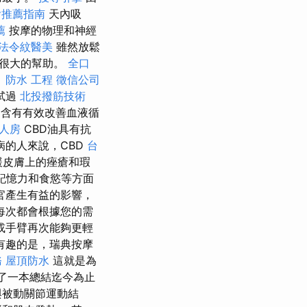
燴推薦指南
天內吸
薦
按摩的物理和神經
法令紋醫美
雖然放鬆
有很大的幫助。
全口
。
防水 工程
徵信公司
試過
北投撥筋技術
油含有有效改善血液循
單人房
CBD油具有抗
病的人來說，CBD
台
緩皮膚上的痤瘡和瑕
記憶力和食慾等方面
官產生有益的影響，
每次都會根據您的需
或手臂再次能夠更輕
有趣的是，瑞典按摩
務
屋頂防水
這就是為
版了一本總結迄今為止
與被動關節運動結