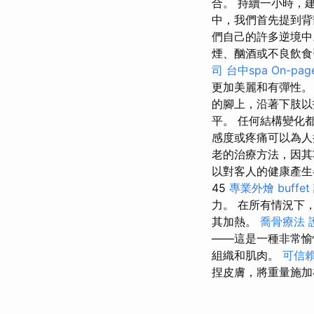
合。 持續一小時，
中，我們首先提到背
們自己的許多逆境
煙、酗酒或不良飲
司
台中spa
On-pa
更加美麗和有彈性。
的腳上，沿著下肢以
平。 任何結構變化
感度或疼痛可以為人
老的治療方法，因
以對客人的健康產
45
專業外燴 buffet
力。 在所有情況下
其加熱。
喬骨療法
——這是一種非常
組織和肌肉。
可信
捏皮膚，將重量施加