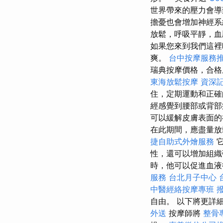
世界帶來的壓力會導
擔憂也會增加神經
放鬆，呼吸平靜，
如果您來到我們這裡
爽。
台中按摩服務
瑞典按摩價格，合格
東海放鬆按摩
資深
住，定期運動和正確
經感覺到腰部或背部
可以緩解皮膚表面的
在此期間，應盡量放
捷自助式外燴服務
性，還可以增加組
時，他可以促進血液
服務
台北月子中心
中醫經絡按摩專班
自由。 以下將更詳
外送
按摩師將
整骨