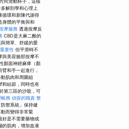
方向滑動杯子，這樣
許多解剖學和心理上
液循環和新陳代謝得
造身體的平衡與和
按摩服務
透過按摩反
務
CBD是大麻二酚的
應與簡單、舒緩的愛
的重要性
但平滑時不
摩與美容臉部按摩不
性顏面神經麻痺（顏
前臂和手一起進行，
移動肌肉和周圍組
攣和結節，同時也有
於第三區的沙龍，可
理帳務
偵探的職責
整
「防禦系統」保持健
不動而變得非常緊
最好是不需要藥物或
繃的肌肉，增加血液