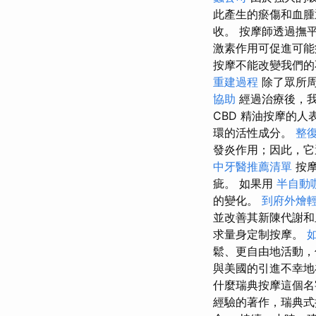
此產生的瘀傷和血
收。 按摩師透過撫
激素作用可促進可
按摩不能改變我們的
重建過程
除了眾所周
協助
經過治療後，我
CBD 精油按摩的
環的活性成分。
整
發炎作用；因此，
中牙醫推薦清單
按摩
疵。 如果用
半自動
的變化。
到府外燴
並改善其新陳代謝
求量身定制按摩。
鬆、更自由地活動
與美國的引進不幸地
什麼瑞典按摩這個名
經驗的著作，瑞典式