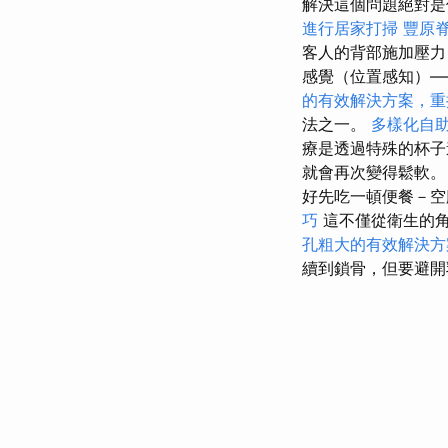
解決這個問題絕對是
進行居家打掃
豐原
客人的背部施加壓力
感覺（位置感知）—
的有效解決方案，重
法之一。
多樣化自
療是透過特殊的杯子
就會再次變得鬆軟。
好先吃一頓便餐－
巧
這不僅從衛生的角
孔粗大的有效解決方
續到鎖骨，但要避開