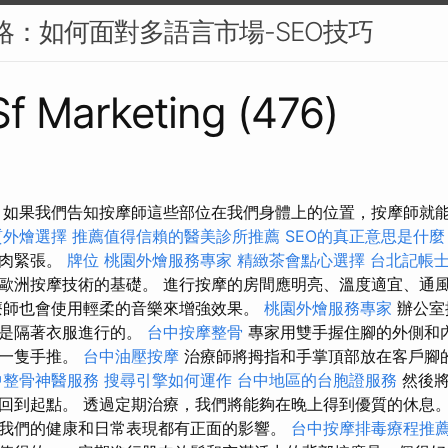
策略：如何面對多語言市場-SEO技巧
 Sf Marketing (476)
 如果我們告知按摩師這些部位在我們身體上的位置，按摩師就
質外燴選擇
推薦值得信賴的醫美診所推薦
SEO的真正意思是什麼
肌肉緊張。
牌位
桃園外燴服務專家
精緻茶會點心選擇
台北記帳
歐洲按摩技術的基礎。 進行按摩的房間應明亮、溫度適宜、通
療師也會使用輕柔的音樂來增強效果。
桃園外燴服務專家
辦公室
過是隔著衣服進行的。
台中按摩整骨
專家用雙手握住腳的外側和
另一隻手推。
台中油壓按摩
治療師將拇指和手掌頂部放在客戶腳
中整骨神醫服務
搜尋引擎如何運作
台中地區的台胞證服務
然後將
回到起點。 透過定期治療，我們將能夠在晚上得到優質的休息
我們的健康和日常表現都有正面的影響。
台中按摩排毒療程推