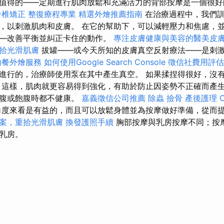
值得的——定期進行肌肉放鬆和充滿活力的背部按摩是一個很
脊椎矯正
整復療程專業
精選外燴推薦指南
在治療過程中，我們訓
，以刺激肌肉和皮膚。 在它的幫助下，可以減輕壓力和焦慮，
—改善平衡並糾正卡住的動作。
專注皮膚健康與美容的醫美皮
拾光滑肌膚
拔罐——或今天所知的皮膚真空反射療法——是刺
助餐外燴服務
如何使用Google Search Console
徵信社費用評估
進行的，治療師使用泵在其中產生真空。 如果揉捏得很好，沒
 這樣，肌肉就更容易得到強化，有助於防止因姿勢不正確而產生
空腹或飽腹時都不健康。
嘉義徵信公司推薦
除蟲
撿骨
產後護理
度來看是有益的，而且可以放鬆身體並為按摩做好準備，從而
案，重拾光滑肌膚
換發護照手續
胸部按摩與乳房按摩不同；按
乳房。