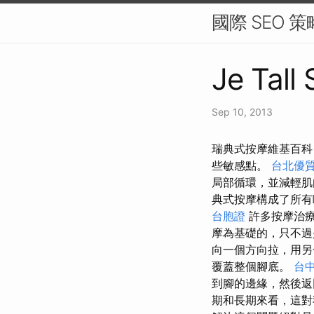
國際 SEO 
Je Tall
Sep 10, 2013
瑞典式按摩維基百科
些敏感點。
台北優
局部循環，並減輕
典式按摩構成了所有
台胞證
許多按摩治
摩為基礎的，只不
向一個方向拉，用
覆蓋整個腳底。
台
到腳的邊緣，然後返
期和長期來看，這對