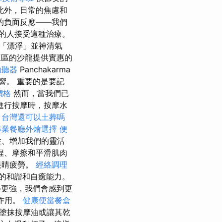
此外，日常的焦慮和
的負面反應——我們
的人接受這種治療。
「漂浮」並神清氣
區的沙龍提供實惠的
助聽器
Panchakarma
響。 重要的是要記
價格
然而，當我們已
進行按摩時，按摩水
。
台灣還可以土葬嗎
專業餐廳外燴選擇
便
性、增加我們的靈活
捏、摩擦和平滑肌肉
眼睛疲勞。
經絡調理
的和諧和自癒能力。
得更強，我們會感到更
作用。
健康便當餐盒
以塗抹按摩油或讓其乾