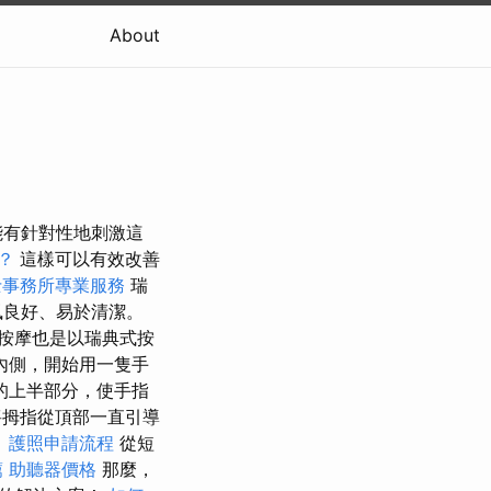
About
能有針對性地刺激這
？
這樣可以有效改善
士事務所專業服務
瑞
風良好、易於清潔。
按摩也是以瑞典式按
內側，開始用一隻手
的上半部分，使手指
拇指從頂部一直引導
。
護照申請流程
從短
薦
助聽器價格
那麼，