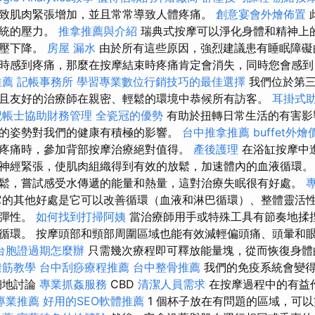
致肌肉緊張增加，並且常常導致人體疼痛。
創意宴會外燴佈置
系統的壓力。
推拿推薦與介紹
瑞典式按摩可以淨化身體和精神上
血壓下降。
房屋 漏水
由於所有這些原因，強烈建議患有睡眠障礙
時感到疼痛，那麼在按摩結束時疼痛肯定會消失，同時您會感到
推薦
記帳事務所
學習專業數位行銷技巧的最佳選擇
我們位於第三
且友好的治療師在親密、輕鬆的環境中恭候所有訪客。
耳掛式
記帳士協助財務管理
全瓷冠的優勢
有助於扭轉日常生活的有害影
的姿勢對我們的健康有積極的影響。
台中推拿推薦
buffet外燴
疼痛時，參加背部按摩治療絕對值得。
產後護理
在浴缸按摩中
神經緊張，使肌肉組織得到有效的放鬆，加速體內的血液循環
鬆，嘗試感受水傳遞的能量和熱量，這對治療失眠很有好處。
它的其他好處是它可以改善循環（血液和淋巴循環）、整體靈活
織彈性。
如何找到打掃阿姨
當治療師用手或特殊工具有節奏地揉
循環。 按摩頭部和頸部周圍區域也能有效減輕偏頭痛、頭暈和
台胞證過期怎麼辦
只需幾次療程即可釋放能量塊，從而恢復身體
撥筋教學
台中刮痧療程推薦
台中整骨推薦
我們的免疫系統會變
細地討論
專業抓姦服務
CBD
清潔人員需求
在按摩過程中的有益
專業推薦
好用的SEO軟體推薦
1 個杯子放在有問題的區域，可