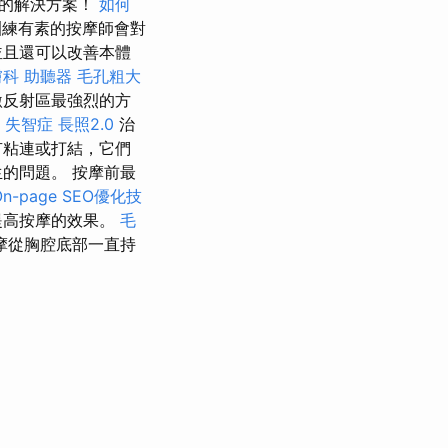
好的解決方案！
如何
練有素的按摩師會對
並且還可以改善本體
膚科
助聽器
毛孔粗大
激反射區最強烈的方
失智症
長照2.0
治
有粘連或打結，它們
的問題。 按摩前最
On-page SEO優化技
提高按摩的效果。
毛
摩從胸腔底部一直持