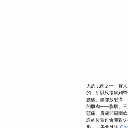
大的肌肉之一，臀大
的，所以只接觸到
腰酸、腰部放射痛、
的肌肉——胸肌、三
頭痛、肩關節周圍軟
誤的位置也會導致失
形。 - 美食外送
Goo