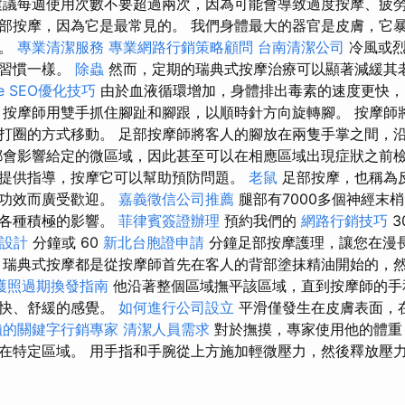
建議每週使用次數不要超過兩次，因為可能會導致過度按摩、疲勞
部按摩，因為它是最常見的。 我們身體最大的器官是皮膚，它
中。
專業清潔服務
專業網路行銷策略顧問
台南清潔公司
冷風或烈
食習慣一樣。
除蟲
然而，定期的瑞典式按摩治療可以顯著減緩其
ge SEO優化技巧
由於血液循環增加，身體排出毒素的速度更快，
 按摩師用雙手抓住腳趾和腳跟，以順時針方向旋轉腳。 按摩師
打圈的方式移動。 足部按摩師將客人的腳放在兩隻手掌之間，
都會影響給定的微區域，因此甚至可以在相應區域出現症狀之前檢
提供指導，按摩它可以幫助預防問題。
老鼠
足部按摩，也稱為
其功效而廣受歡迎。
嘉義徵信公司推薦
腿部有7000多個神經末
生各種積極的影響。
菲律賓簽證辦理
預約我們的
網路行銷技巧
3
 設計
分鐘或 60
新北台胞證申請
分鐘足部按摩護理，讓您在漫
，瑞典式按摩都是從按摩師首先在客人的背部塗抹精油開始的，
護照過期換發指南
他沿著整個區域撫平該區域，直到按摩師的手
愉快、舒緩的感覺。
如何進行公司設立
平滑僅發生在皮膚表面，
賴的關鍵字行銷專家
清潔人員需求
對於撫摸，專家使用他的體重
在特定區域。 用手指和手腕從上方施加輕微壓力，然後釋放壓