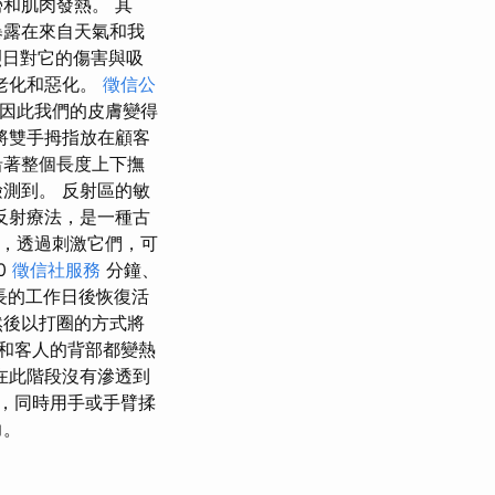
和肌肉發熱。 其
暴露在來自天氣和我
日對它的傷害與吸
老化和惡化。
徵信公
因此我們的皮膚變得
將雙手拇指放在顧客
沿著整個長度上下撫
測到。 反射區的敏
反射療法，是一種古
梢，透過刺激它們，可
0
徵信社服務
分鐘、
長的工作日後恢復活
然後以打圈的方式將
和客人的背部都變熱
在此階段沒有滲透到
，同時用手或手臂揉
力。