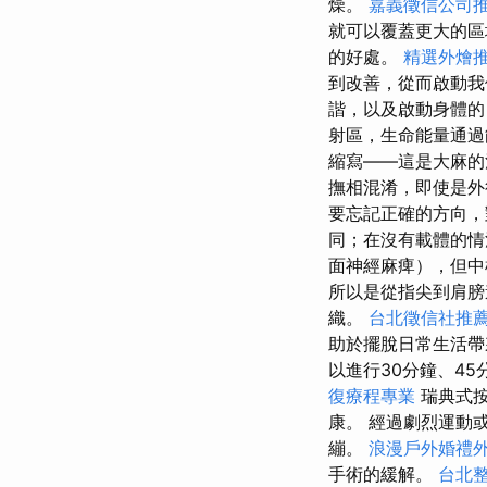
燥。
嘉義徵信公司
就可以覆蓋更大的區
的好處。
精選外燴
到改善，從而啟動
諧，以及啟動身體
射區，生命能量通過
縮寫——這是大麻的
撫相混淆，即使是外
要忘記正確的方向，
同；在沒有載體的
面神經麻痺），但
所以是從指尖到肩膀
織。
台北徵信社推
助於擺脫日常生活
以進行30分鐘、45
復療程專業
瑞典式按
康。 經過劇烈運動
繃。
浪漫戶外婚禮
手術的緩解。
台北