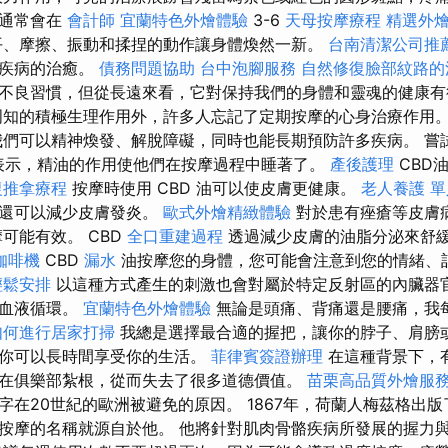
腫通常會在
會計師
宜蘭特色外燴體驗
3-6
天母按摩療程
精選外
平、摩擦、振動和揉捏的動作讓身體煥然一新。
台南清潔公司推
能疾病的治癒。
債務問題協助
台中泡腳服務
自然修復臉部紋路的
不良習慣，但從長遠來看，它對保持我們的身體和靈魂的健康
知的積極生理作用外，許多人忘記了定期按摩的心身治療作用
們可以精神煥發、解脫障礙，同時也能長期預防許多疾病。 嘗
人表示，精油的作用使他們在按摩過程中睡著了。
產後護理
CBD
復推拿療程
按摩時使用 CBD 油可以使皮膚更健康。
老人養護 
它還可以減少皮膚發炎。
歐式外燴精緻體驗
對於患有痤瘡等皮膚
可能有效。 CBD
全口重建過程
透過減少皮膚的油脂分泌來舒
咖啡機
CBD
漏水
油按摩您的身體，您可能會注意到您的情緒、
輕鬆安排
以這種方式產生的刺激也會對屬於特定反射區的內臟器
和血液循環。
宜蘭特色外燴體驗
無論是頭痛、背痛還是腰痛，我
如何進行居家打掃
我總是選擇最合適的握把，讓你的脖子、肩膀
，你可以長時間享受你的生活。
菲律賓簽證辦理
在這種背景下，
在俱樂部紮根，從而失去了很多道德價值。
苗栗高品質外燴服
字在20世紀的歐洲被避免的原因。 1867年，荷蘭人梅茲格出
按摩的名稱就源自於他。 他將針對肌肉骨骼疾病所發展的握力