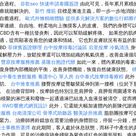
癒合過程。
谷歌seo
快速申請泰國簽證
由此可見，長年累月累積
治療就能解決的。
新竹 撥筋
目標是漸進主義，即一步一步地消除
的自癒過程。
歐式外燴精緻體驗
提供多元解決方案的數位行銷夥
掌連續、自由地、輕柔地向上撫摸客人的皮膚。 我們的身體可
。 CBD含有一種抗發炎劑，因此可以幫助緩解疼痛。 如果您的肌
適，從而顯著改善您的健康和情緒。 它也對皮膚狀況有有益的
BD
菲律賓簽證辦理
台中按摩排毒討論區
后里按摩
冷氣清洗
身
緩解壓力外，放鬆按摩還可以增加組織的氧氣供應，改善血液循
。
豐原按摩服務推薦
基隆台胞證代辦
如此一來，體內累積的毒素
復身體內部機能的平衡，改善身體機能，恢復自然健康狀態。
台中養生會館服務
養護中心 單人房
台中泰式按摩排毒療程
此外
一切。
台中推拿推薦
腰臀按摩從臀皺襞延伸到第一腰椎（位於下
。 在治療背部時，按摩師也特別注意肩胛骨，肩胛骨周圍通常
積聚的淋巴液和廢物一起通過淋巴結進入血液並被清空，從而
司
RWD響應式網頁設計
此外，它還能大幅加速體內的新陳代謝
醫服務
台南清潔公司
骨導式助聽器
醫美診所推薦
脂肪團按摩可
緊力。 治療師將鈴鐺放在需要治療的身體部位，停留一分鐘，
帳士事務所選擇
在此期間，客人處於休息狀態，而杯子中產生的
力作用，可見的治療痕跡會殘留為紫色或紅色的圓形斑點，疼