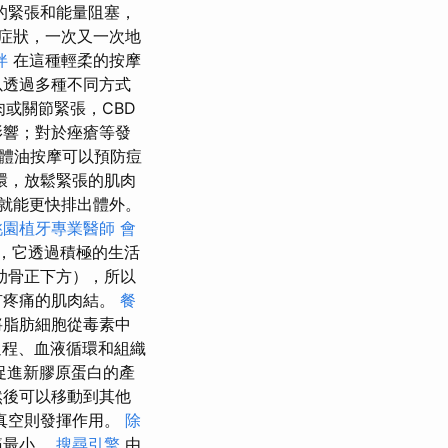
的緊張和能量阻塞，
症狀，一次又一次地
伴
在這種輕柔的按摩
以透過多種不同方式
肉或關節緊張，CBD
影響；對於痤瘡等發
體油按摩可以預防痘
環，放鬆緊張的肌肉
就能更快排出體外。
桃園植牙專業醫師
會
，它透過積極的生活
肋骨正下方），所以
有疼痛的肌肉結。
餐
將脂肪細胞從毒素中
過程、血液循環和組織
促進新膠原蛋白的產
然後可以移動到其他
真空則發揮作用。
除
痛最小。
搜尋引擎
由