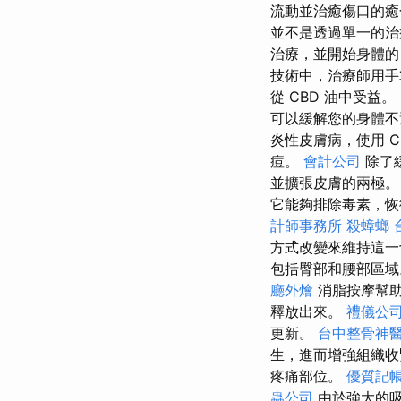
流動並治癒傷口的
並不是透過單一的
治療，並開始身體
技術中，治療師用手
從 CBD 油中受益
可以緩解您的身體不
炎性皮膚病，使用 C
痘。
會計公司
除了
並擴張皮膚的兩極
它能夠排除毒素，恢
計師事務所
殺蟑螂
方式改變來維持這
包括臀部和腰部區域
廳外燴
消脂按摩幫助
釋放出來。
禮儀公
更新。
台中整骨神
生，進而增強組織收
疼痛部位。
優質記
蟲公司
由於強大的吸