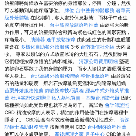
治療師將鈴鐺放在需要治療的身體部位，停留一分鐘，然後
可以移動到其他疼痛部位。
牌位
台中整骨神醫服務
奢華高
級外燴體驗
在此期間，客人處於休息狀態，而杯子中產生
的真空則發揮作用。
台中筋膜放鬆療程推薦
由於強大的吸
力作用，可見的治療痕跡會殘留為紫色或紅色的圓形斑點，
疼痛最小。
助聽器
逢甲放鬆按摩
由此產生的瘀傷和血腫通
常會在
多樣化自助餐外燴服務
3-6
台南徵信社介紹
天內吸
收。 專家以類似的方式放置冰冷的大理石石，然後開始用
它們輕輕按摩身體的肌肉和組織。
清潔公司費用明細
堅硬
的鵝卵石驅散了我們身體的壓力，而令人愉悅的溫暖瀰漫在
客人身上。
台北高級外燴服務體驗
整骨推拿療程
由於熔岩
石的熱量和硬度，熔岩石按摩能夠更溫和地到達深層組織
苗栗外燴服務推薦
腳底按摩技巧課程
經典中式外燴菜單推
薦
杜拜簽證快速辦理
私人墓地買賣
-
基隆台胞證代辦
因此
這種療法如此受歡迎也就不足為奇了。 嘗試過
會計師證照
CBD 精油按摩的人表示，精油的作用使他們在按摩過程中
睡著了。 CBD油含有有效改善血液循環的活性成分。
資深
記帳士協助財務管理
按摩時使用 CBD
台中刮痧療程推薦
油可以使皮膚更健康。
產後護理之家 月子中心
CBD油具有