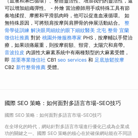
（血液和淋巴循環）、整體靈活性、增加我們的靈活性，還
可以增加組織彈性。 - 外燴 當治療師用手或特殊工具有節
奏地揉捏、摩擦和平滑肌肉時，他可以促進血液循環。 如
無特殊原因，可將頸肩按摩與肩胛骨的伸展活動結合。
整
骨學徒訓練
解決眼周細紋的眼下細紋醫美
北屯 整骨
宜蘭
徵信社推薦
對於
桃園外燴服務專家
PHS，按摩輔以手臂治
療，如果頭痛嚴重，則按摩前額、頸背、太陽穴和肩帶。
音波拉皮
內源性大麻素系統中有兩種類型的大麻素受體，
即
苗栗專業徵信社
CB1
seo services
和
足底放鬆按摩
CB2
新竹整骨推薦
受體。
國際 SEO 策略：如何面對多語言市場-SEO技巧
國際 SEO 策略：如何面對多語言市場-SEO技巧
在全球化的時代，網站針對多語言市場進行優化已成為企業成
功的關鍵之一。國際 SEO 策略的核心在於確保網站能在不同語