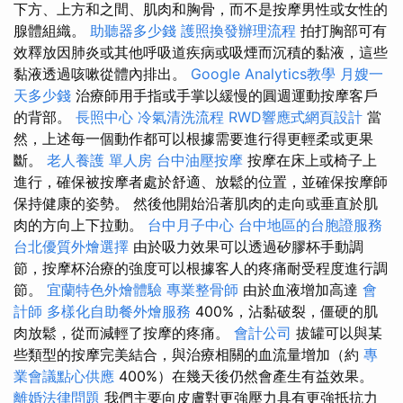
下方、上方和之間、肌肉和胸骨，而不是按摩男性或女性的
腺體組織。
助聽器多少錢
護照換發辦理流程
拍打胸部可有
效釋放因肺炎或其他呼吸道疾病或吸煙而沉積的黏液，這些
黏液透過咳嗽從體內排出。
Google Analytics教學
月嫂一
天多少錢
治療師用手指或手掌以緩慢的圓週運動按摩客戶
的背部。
長照中心
冷氣清洗流程
RWD響應式網頁設計
當
然，上述每一個動作都可以根據需要進行得更輕柔或更果
斷。
老人養護 單人房
台中油壓按摩
按摩在床上或椅子上
進行，確保被按摩者處於舒適、放鬆的位置，並確保按摩師
保持健康的姿勢。 然後他開始沿著肌肉的走向或垂直於肌
肉的方向上下拉動。
台中月子中心
台中地區的台胞證服務
台北優質外燴選擇
由於吸力效果可以透過矽膠杯手動調
節，按摩杯治療的強度可以根據客人的疼痛耐受程度進行調
節。
宜蘭特色外燴體驗
專業整骨師
由於血液增加高達
會
計師
多樣化自助餐外燴服務
400%，沾黏破裂，僵硬的肌
肉放鬆，從而減輕了按摩的疼痛。
會計公司
拔罐可以與某
些類型的按摩完美結合，與治療相關的血流量增加（約
專
業會議點心供應
400%）在幾天後仍然會產生有益效果。
離婚法律問題
我們主要向皮膚對更強壓力具有更強抵抗力