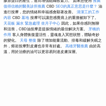
膠原蛋白的產生，進而增強組織收緊力。 如果您使用
推薦
值得信賴的醫美診所推薦
CBD
SEO的真正意思是什麼？
油
進行按摩，您的情緒和幸福感會顯著改善。
清潔工的工作
內容
CBD
墓地
按摩可以讓您感覺肩上的重擔被卸下了。
天花板 漏水 緊急處理
坐月子中心
因此，如果你感到無聊
和沮喪，CBD油按摩是提振情緒的最佳解決方案。
牙橋的
作用
客人身體恢復靈活性，靈魂進入冥想狀態，體驗奇妙
的變化。
天母 整復
除了增加能量流動、排毒和緩解失眠之
外，熔岩按摩對皮膚也非常有好處。
高雄牙醫推薦
由於高
溫，用於治療的油可以更容易到達皮膚深層。