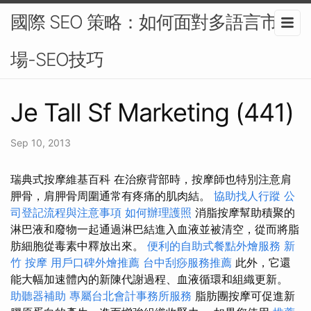
國際 SEO 策略：如何面對多語言市
場-SEO技巧
Je Tall Sf Marketing (441)
Sep 10, 2013
瑞典式按摩維基百科 在治療背部時，按摩師也特別注意肩
胛骨，肩胛骨周圍通常有疼痛的肌肉結。
協助找人行蹤
公
司登記流程與注意事項
如何辦理護照
消脂按摩幫助積聚的
淋巴液和廢物一起通過淋巴結進入血液並被清空，從而將脂
肪細胞從毒素中釋放出來。
便利的自助式餐點外燴服務
新
竹 按摩
用戶口碑外燴推薦
台中刮痧服務推薦
此外，它還
能大幅加速體內的新陳代謝過程、血液循環和組織更新。
助聽器補助
專屬台北會計事務所服務
脂肪團按摩可促進新