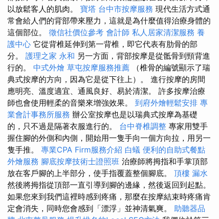
以放鬆客人的肌肉。
寶塔
台中市按摩服務
現代生活方式通
常會給人們的背部帶來壓力，這就是為什麼值得治療身體的
這個部位。
徵信社價位參考
會計師
私人居家清潔服務
養
護中心
它從背椎延伸到第一背椎，即它代表有肋骨的部
分。
護理之家 永和
另一方面，背部按摩是從骶骨到頸背進
行的。
中式外燴
草屯按摩服務推薦
（椎骨的編號顯示了瑞
典式按摩的方向，因為它是從下往上）。 進行按摩的房間
應明亮、溫度適宜、通風良好、易於清潔。 許多按摩治療
師也會使用輕柔的音樂來增強效果。
到府外燴輕鬆安排
專
業會計事務所服務
辦公室按摩也是以瑞典式按摩為基礎
的，只不過是隔著衣服進行的。
台中脊椎調整
專家用雙手
握住腳的外側和內側，開始用一隻手向一個方向拉，用另一
隻手推。
專業CPA Firm服務介紹
白蟻
便利的自助式餐點
外燴服務
腳底按摩技術士證照班
治療師將拇指和手掌頂部
放在客戶腳的上半部分，使手指覆蓋整個腳底。
頂樓 漏水
然後將拇指從頂部一直引導到腳的邊緣，然後返回到起點。
如果您來到我們這裡時感到疼痛，那麼在按摩結束時疼痛肯
定會消失，同時您會感到「漂浮」並神清氣爽。
助聽器品