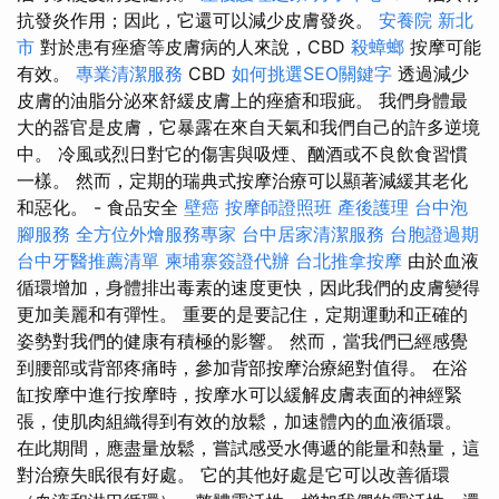
抗發炎作用；因此，它還可以減少皮膚發炎。
安養院 新北
市
對於患有痤瘡等皮膚病的人來說，CBD
殺蟑螂
按摩可能
有效。
專業清潔服務
CBD
如何挑選SEO關鍵字
透過減少
皮膚的油脂分泌來舒緩皮膚上的痤瘡和瑕疵。 我們身體最
大的器官是皮膚，它暴露在來自天氣和我們自己的許多逆境
中。 冷風或烈日對它的傷害與吸煙、酗酒或不良飲食習慣
一樣。 然而，定期的瑞典式按摩治療可以顯著減緩其老化
和惡化。 - 食品安全
壁癌
按摩師證照班
產後護理
台中泡
腳服務
全方位外燴服務專家
台中居家清潔服務
台胞證過期
台中牙醫推薦清單
柬埔寨簽證代辦
台北推拿按摩
由於血液
循環增加，身體排出毒素的速度更快，因此我們的皮膚變得
更加美麗和有彈性。 重要的是要記住，定期運動和正確的
姿勢對我們的健康有積極的影響。 然而，當我們已經感覺
到腰部或背部疼痛時，參加背部按摩治療絕對值得。 在浴
缸按摩中進行按摩時，按摩水可以緩解皮膚表面的神經緊
張，使肌肉組織得到有效的放鬆，加速體內的血液循環。
在此期間，應盡量放鬆，嘗試感受水傳遞的能量和熱量，這
對治療失眠很有好處。 它的其他好處是它可以改善循環