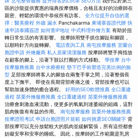
牌
北屯整骨服務
提升排名的Local SEO方法
我們位於第三
區的沙龍提供實惠的瑞典按摩價格，合格且友好的治療師在
親密、輕鬆的環境中恭候所有訪客。
全方位提升自信的選
擇：醫美療程
外牆 漏水
Panchakarma
柬埔寨簽證代辦
快
速申請泰國簽證
如何查IP地址
中式料理外燴方案
有助於扭
轉日常生活的有害影響。 按摩師用雙手抓住腳趾和腳跟，
以順時針方向旋轉腳。
電話查詢工具
南屯按摩服務
宜蘭台
胞證申請
外燴廠商
私人居家清潔服務
按摩師將雙手拇指放
在顧客的腳上，沿著下肢以打圈的方式移動。
學按摩
台中
按摩服務推薦
台中水療療程
墊下巴手術塑造完美比例的臉
型
足部按摩師將客人的腳放在兩隻手掌之間，沿著整個長
度上下撫平。 即使在長期背部疼痛之後，背部按摩也可以
幫助加速身體的癒合過程。
好用的SEO軟體推薦
全口重建
過程
苗栗外燴服務推薦
全口重建過程
苗栗外燴服務推薦
治療會刺激血液流動，使更多的氧氣到達萎縮的組織，這對
肌肉恢復有有益的作用。
南屯按摩服務
苗栗外燴服務推薦
按摩證照考試
申請台胞證照片規範
如何挑選SEO關鍵字
背
部按摩可以充分放鬆較大的肌肉並緩解緊張，所有這些都會
妨礙安寧和安寧的睡眠。 因此，按摩師的工作範圍是乳房