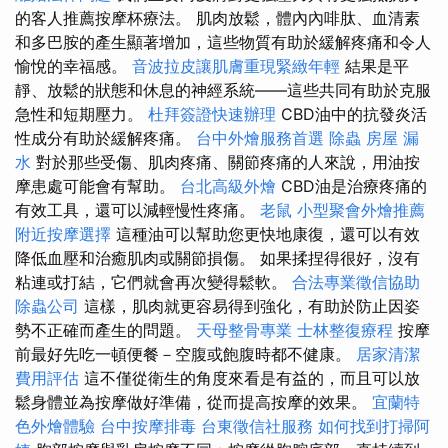
的客人推薦按摩杯療法。 肌肉放鬆，體內內啡肽、血清素
和多巴胺的產生顯著增加，這些物質有助於緩解疼痛和令人
愉悅的幸福感。
音波拉皮讓肌膚重現緊緻年輕
結果是平
靜、放鬆的狀態和休息的神經系統——這些共同有助於克服
急性和短期壓力。
杜拜簽證快速辦理
CBD油中的抗發炎活
性成分有助於緩解疼痛。
台中外燴服務首選
除蟲
房屋 漏
水
對於那些受傷、肌肉疼痛、關節疼痛的人來說，用油按
摩患處可能會有幫助。
台北高級外燴
CBD油是治療疼痛的
有效工具，還可以減輕慢性疼痛。
老鼠
小型聚會外燴推薦
附近按摩選擇
這種油可以幫助您更快地康復，還可以有效
降低血壓和治癒肌肉或關節損傷。 如果揉捏得很好，沒有
粘連或打結，它們就會再次變得鬆軟。
合法專業徵信協助
除蟲公司
這樣，肌肉就更容易得到強化，有助於防止因姿
勢不正確而產生的問題。
天母整骨專業
士林整復療程
按摩
前最好先吃一頓便餐－空腹或飽腹時都不健康。
居家清潔
費用評估
這不僅從衛生的角度來看是有益的，而且可以放
鬆身體並為按摩做好準備，從而提高按摩的效果。
宜蘭特
色外燴體驗
台中按摩排毒
台東徵信社服務
如何找到打掃阿