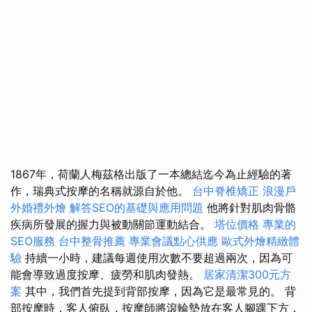
1867年，荷蘭人梅茲格出版了一本總結迄今為止經驗的著
作，瑞典式按摩的名稱就源自於他。
台中脊椎矯正
浪漫戶
外婚禮外燴
解答SEO的基礎與應用問題
他將針對肌肉骨骼
疾病所發展的握力與被動關節運動結合。
塔位價格
專業的
SEO服務
台中整骨推薦
專業會議點心供應
歐式外燴精緻體
驗
持續一小時，建議每週使用次數不要超過兩次，因為可
能會導致過度按摩、疲勞和肌肉發熱。
居家清潔300元方
案
其中，我們首先提到背部按摩，因為它是最常見的。 背
部按摩時，客人俯臥，按摩師將滾輪墊放在客人腳踝下方，