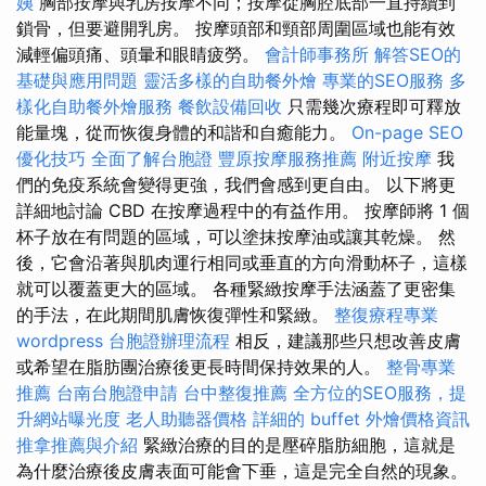
姨
胸部按摩與乳房按摩不同；按摩從胸腔底部一直持續到
鎖骨，但要避開乳房。 按摩頭部和頸部周圍區域也能有效
減輕偏頭痛、頭暈和眼睛疲勞。
會計師事務所
解答SEO的
基礎與應用問題
靈活多樣的自助餐外燴
專業的SEO服務
多
樣化自助餐外燴服務
餐飲設備回收
只需幾次療程即可釋放
能量塊，從而恢復身體的和諧和自癒能力。
On-page SEO
優化技巧
全面了解台胞證
豐原按摩服務推薦
附近按摩
我
們的免疫系統會變得更強，我們會感到更自由。 以下將更
詳細地討論 CBD 在按摩過程中的有益作用。 按摩師將 1 個
杯子放在有問題的區域，可以塗抹按摩油或讓其乾燥。 然
後，它會沿著與肌肉運行相同或垂直的方向滑動杯子，這樣
就可以覆蓋更大的區域。 各種緊緻按摩手法涵蓋了更密集
的手法，在此期間肌膚恢復彈性和緊緻。
整復療程專業
wordpress
台胞證辦理流程
相反，建議那些只想改善皮膚
或希望在脂肪團治療後更長時間保持效果的人。
整骨專業
推薦
台南台胞證申請
台中整復推薦
全方位的SEO服務，提
升網站曝光度
老人助聽器價格
詳細的 buffet 外燴價格資訊
推拿推薦與介紹
緊緻治療的目的是壓碎脂肪細胞，這就是
為什麼治療後皮膚表面可能會下垂，這是完全自然的現象。