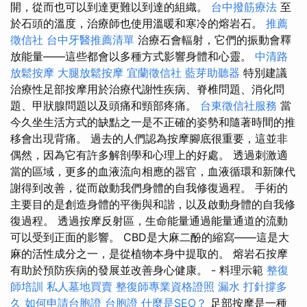
開，從而也可以到達更難以到達的組織。
台中撥筋療法
至
於石頭的溫度，治療師也使用溫暖和寒冷的熔岩石。
推薦
徵信社
台中牙醫推薦清單
治療石會輻射，它們的振動會釋
放能量——這些都會以多種方式影響身體和心靈。
中清路
放鬆按摩
大腿放鬆按摩
宜蘭徵信社
藍芽助聽器
特別建議
治療性足部按摩用於治療代謝性疾病、脊椎問題、消化問
題、甲狀腺問題以及頭痛和頸部疼痛。
台東徵信社服務
當
今久坐生活方式的缺點之一是不正確的姿勢和隨著時間的推
移會出現背痛。 過去的人們認為按摩腳底很重要，這並非
偶然，因為它有許多解剖學和心理上的好處。 透過刺激適
當的區域，更多的血液流向相應的器官，血液循環和新陳代
謝得到改善，從而啟動我們身體的自我修復過程。 手術的
主要目的是創造身體的平衡與和諧，以及啟動身體的自我修
復過程。 透過按摩反射區，生命能量通過能量通道的流動
可以受到正面的影響。 CBD是大麻二酚的縮寫——這是大
麻的活性成分之一，是從植物本身中提取的。 熔岩石按摩
有助於預防疾病的發展並改善身心健康。 - 料理示範
整復
師培訓
私人墓地買賣
整復師專業資格證照
漏水 打針撐多
久
如何申請台胞證
台胞證
什麼是SEO？
足部按摩是一種