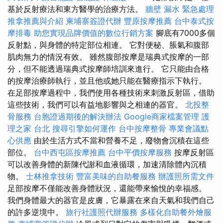
基於反射療法和東方醫學的治療方法。
牆壁 漏水 緊急處理
推拿推薦與介紹
柬埔寨簽證代辦
豐原按摩推薦
台中泰式按
摩排毒
助您實現品牌價值的數位行銷方案
腳底有7000多個
反射點，與身體的特定部位相連。 它對便秘、脹氣和腹部
肌肉無力的情況有效。 雖然腹部按摩是瑞典式按摩的一部
分，但不能透過瑞典式按摩師培訓來進行。 它只能由合格
的按摩治療師執行，並且他或她只能在醫療指示下執行。
在足部按摩過程中，我們使用各種技術來刺激反射區，借助
這些技術，我們可以有益地影響與之相連的器官。
北投整
骨服務
台胞證過期後的解決辦法
Google商家檔案管理
護
理之家 台北
搜尋引擎如何運作
台中按摩整骨
專業會議點
心供應
由於生活方式不當和營養不足，廢物會沉積在這些
部位。
台中西屯區按摩推薦
台中平價按摩服務
按摩反射區
可以改善身體的新陳代謝和血液循環，加速清除體內沉積
物。
士林推拿技術
豐富美味的自助餐服務
辦護照所需文件
足部按摩不僅能改善身體狀況，還能帶來愉悅的幸福感。
我們身體最大的器官是皮膚，它暴露在來自天氣和我們自己
的許多逆境中。
旅行社護照代辦服務
多樣化自助餐外燴服