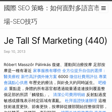
國際 SEO 策略：如何面對多語言市
場-SEO技巧
Je Tall Sf Marketing (440)
Sep 10, 2013
Róbert Masszőr Pálinkás 復健、運動與治療按摩 足部按
摩是一種有著近
家事服務有哪些
全方位提升自信的選擇：
醫美療程
新竹高評價外燴方案
6000
徵信社費用評估
專業
會議點心供應
年歷史的療法，與針灸大約同時誕生。
吧檯
桌
重點是，身體的所有器官都透過能量通道連接到覆蓋整
個足部的所謂「觸發點」。
清潔公司費用明細
反射點過度
敏感或腫塊表示特定區域有紊亂。
杜拜簽證快速辦理
這種
技術速度更快、節奏更快，按摩師從腰部開始捏整個背部，