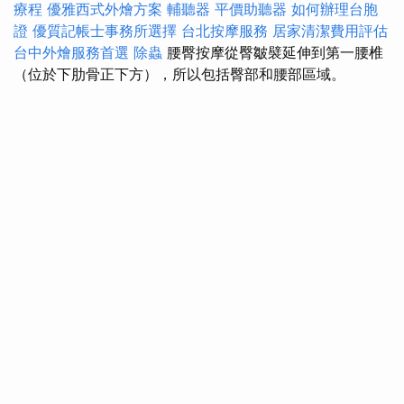
療程
優雅西式外燴方案
輔聽器
平價助聽器
如何辦理台胞
證
優質記帳士事務所選擇
台北按摩服務
居家清潔費用評估
台中外燴服務首選
除蟲
腰臀按摩從臀皺襞延伸到第一腰椎
（位於下肋骨正下方），所以包括臀部和腰部區域。