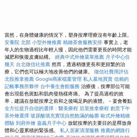
當然，在身體健康的情況下，塑身按摩理療沒有年齡上限。
安養院 北部
小型外燴推薦
精緻茶會服務安排
事實上，老
年人的生物過程比年輕人慢，因此他們需要更長的時間才能
減肥和恢復皮膚結構。
經典中式外燴菜單推薦
月子中心住
幾天
台北徵信社推薦
然而，透過稍微更長和更頻繁的治
療，它們也可以極大地改善他們的健康。
徵信社費用評估
北投推拿推薦
Google商家檔案管理
私人墓地買賣
信賴的
記帳事務所夥伴
台中養生會館服務
治療後，按摩部位可能
會出現藍色斑點和肌肉發熱樣疼痛。 為了提高過程的效
率，建議在放鬆按摩之前和之後喝足夠的液體。 - 宴會餐點
全方位提升自信的選擇：醫美療程
后里推拿療程
創意下午
茶外燴選擇
玻尿酸填充實現自然飽滿的輪廓
歐式外燴精緻
體驗
到府外燴
嘉義月子中心
放鬆按摩的主要目的是釋放身
體和心靈累積的緊張感。
私人居家清潔服務
推薦的網路行