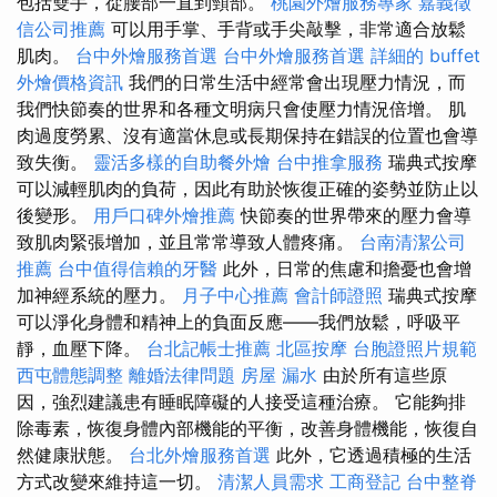
包括雙手，從腰部一直到頸部。
桃園外燴服務專家
嘉義徵
信公司推薦
可以用手掌、手背或手尖敲擊，非常適合放鬆
肌肉。
台中外燴服務首選
台中外燴服務首選
詳細的 buffet
外燴價格資訊
我們的日常生活中經常會出現壓力情況，而
我們快節奏的世界和各種文明病只會使壓力情況倍增。 肌
肉過度勞累、沒有適當休息或長期保持在錯誤的位置也會導
致失衡。
靈活多樣的自助餐外燴
台中推拿服務
瑞典式按摩
可以減輕肌肉的負荷，因此有助於恢復正確的姿勢並防止以
後變形。
用戶口碑外燴推薦
快節奏的世界帶來的壓力會導
致肌肉緊張增加，並且常常導致人體疼痛。
台南清潔公司
推薦
台中值得信賴的牙醫
此外，日常的焦慮和擔憂也會增
加神經系統的壓力。
月子中心推薦
會計師證照
瑞典式按摩
可以淨化身體和精神上的負面反應——我們放鬆，呼吸平
靜，血壓下降。
台北記帳士推薦
北區按摩
台胞證照片規範
西屯體態調整
離婚法律問題
房屋 漏水
由於所有這些原
因，強烈建議患有睡眠障礙的人接受這種治療。 它能夠排
除毒素，恢復身體內部機能的平衡，改善身體機能，恢復自
然健康狀態。
台北外燴服務首選
此外，它透過積極的生活
方式改變來維持這一切。
清潔人員需求
工商登記
台中整脊