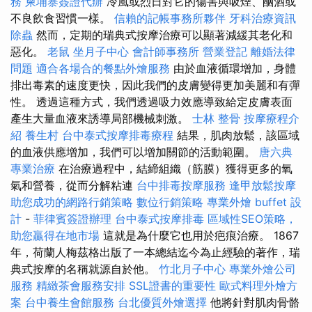
務
柬埔寨簽證代辦
冷風或烈日對它的傷害與吸煙、酗酒或
不良飲食習慣一樣。
信賴的記帳事務所夥伴
牙科治療資訊
除蟲
然而，定期的瑞典式按摩治療可以顯著減緩其老化和
惡化。
老鼠
坐月子中心
會計師事務所
營業登記
離婚法律
問題
適合各場合的餐點外燴服務
由於血液循環增加，身體
排出毒素的速度更快，因此我們的皮膚變得更加美麗和有彈
性。 透過這種方式，我們透過吸力效應導致給定皮膚表面
產生大量血液來誘導局部機械刺激。
士林 整骨
按摩療程介
紹
養生村
台中泰式按摩排毒療程
結果，肌肉放鬆，該區域
的血液供應增加，我們可以增加關節的活動範圍。
唐六典
專業治療
在治療過程中，結締組織（筋膜）獲得更多的氧
氣和營養，從而分解粘連
台中排毒按摩服務
逢甲放鬆按摩
助您成功的網路行銷策略
數位行銷策略
專業外燴 buffet 設
計
-
菲律賓簽證辦理
台中泰式按摩排毒
區域性SEO策略，
助您贏得在地市場
這就是為什麼它也用於疤痕治療。 1867
年，荷蘭人梅茲格出版了一本總結迄今為止經驗的著作，瑞
典式按摩的名稱就源自於他。
竹北月子中心
專業外燴公司
服務
精緻茶會服務安排
SSL證書的重要性
歐式料理外燴方
案
台中養生會館服務
台北優質外燴選擇
他將針對肌肉骨骼