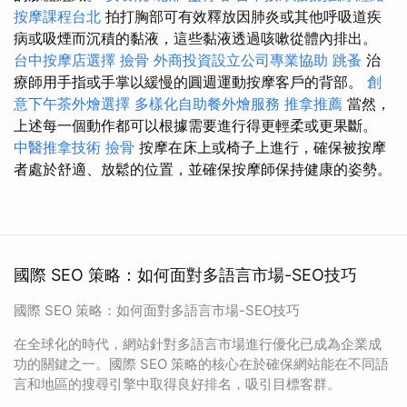
按摩課程台北
拍打胸部可有效釋放因肺炎或其他呼吸道疾
病或吸煙而沉積的黏液，這些黏液透過咳嗽從體內排出。
台中按摩店選擇
撿骨
外商投資設立公司專業協助
跳蚤
治
療師用手指或手掌以緩慢的圓週運動按摩客戶的背部。
創
意下午茶外燴選擇
多樣化自助餐外燴服務
推拿推薦
當然，
上述每一個動作都可以根據需要進行得更輕柔或更果斷。
中醫推拿技術
撿骨
按摩在床上或椅子上進行，確保被按摩
者處於舒適、放鬆的位置，並確保按摩師保持健康的姿勢。
國際 SEO 策略：如何面對多語言市場-SEO技巧
國際 SEO 策略：如何面對多語言市場-SEO技巧
在全球化的時代，網站針對多語言市場進行優化已成為企業成
功的關鍵之一。國際 SEO 策略的核心在於確保網站能在不同語
言和地區的搜尋引擎中取得良好排名，吸引目標客群。