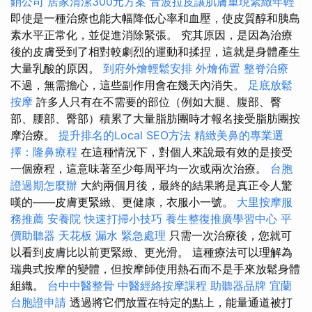
銷公司
居家清潔300元方案
音波拉皮讓肌膚重現緊緻年輕
即使是一種治療也能大幅降低心率和血壓，使皮質醇和胰島
素水平正常化，並促進消除緊張。 究其原因，是因為治療
後的皮膚受到了相對較劇烈的運動和揉捏，這就是身體產生
大量乳酸的原因。
到府外燴輕鬆安排
外燴佈置
整脊治療
不過，無需擔心，這些副作用會在幾天內消失。
足底放鬆
按摩
許多人只有在不需要的部位（例如大腿、腹部、臀
部、腰部、臀部）積累了大量脂肪團時才報名接受脂肪團按
摩治療。
提升排名的Local SEO方法
精緻美鼻的專業選
擇：隆鼻療程
在這種情況下，對個人來說最有效的是接受
一個療程，這意味著至少每周平均一次或兩次治療。
台胞
證過期怎麼辦
大約兩個月後，最終的結果將是真正令人驚
嘆的——皮膚更緊緻、更健康，衣服小一號。
大里按摩服
務推薦
安養院
快速打掃小技巧
養生整復推廣學習中心
平
價助聽器
天花板 漏水 緊急處理
只需一次治療後，您就可
以看到皮膚比以前更緊緻、更光滑。 這種療法可以理解為
瑞典式按摩的變體，但按摩師使用熱石而不是手來放鬆身體
組織。
台中中醫整骨
中醫經絡按摩課程
助聽器品牌
宜蘭
台胞證申請
透過將它們放置在特定的點上，能量通道被打