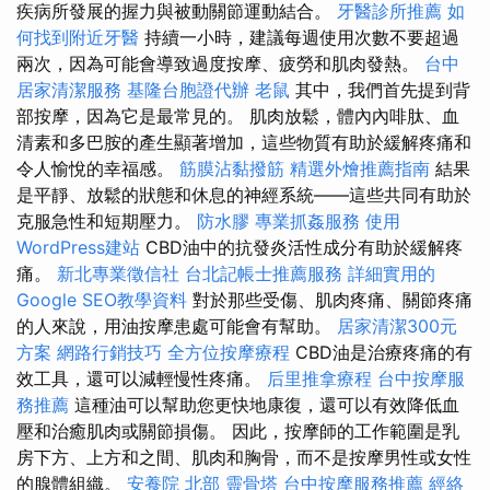
疾病所發展的握力與被動關節運動結合。
牙醫診所推薦
如
何找到附近牙醫
持續一小時，建議每週使用次數不要超過
兩次，因為可能會導致過度按摩、疲勞和肌肉發熱。
台中
居家清潔服務
基隆台胞證代辦
老鼠
其中，我們首先提到背
部按摩，因為它是最常見的。 肌肉放鬆，體內內啡肽、血
清素和多巴胺的產生顯著增加，這些物質有助於緩解疼痛和
令人愉悅的幸福感。
筋膜沾黏撥筋
精選外燴推薦指南
結果
是平靜、放鬆的狀態和休息的神經系統——這些共同有助於
克服急性和短期壓力。
防水膠
專業抓姦服務
使用
WordPress建站
CBD油中的抗發炎活性成分有助於緩解疼
痛。
新北專業徵信社
台北記帳士推薦服務
詳細實用的
Google SEO教學資料
對於那些受傷、肌肉疼痛、關節疼痛
的人來說，用油按摩患處可能會有幫助。
居家清潔300元
方案
網路行銷技巧
全方位按摩療程
CBD油是治療疼痛的有
效工具，還可以減輕慢性疼痛。
后里推拿療程
台中按摩服
務推薦
這種油可以幫助您更快地康復，還可以有效降低血
壓和治癒肌肉或關節損傷。 因此，按摩師的工作範圍是乳
房下方、上方和之間、肌肉和胸骨，而不是按摩男性或女性
的腺體組織。
安養院 北部
靈骨塔
台中按摩服務推薦
經絡