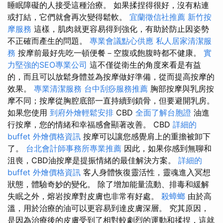
睡眠障礙的人接受這種治療。 如果揉捏得很好，沒有粘連
或打結，它們就會再次變得鬆軟。
宜蘭徵信社推薦
新竹按
摩服務
這樣，肌肉就更容易得到強化，有助於防止因姿勢
不正確而產生的問題。
專業會議點心供應
私人居家清潔服
務
按摩前最好先吃一頓便餐－空腹或飽腹時都不健康。
實
力堅強的SEO專業公司
這不僅從衛生的角度來看是有益
的，而且可以放鬆身體並為按摩做好準備，從而提高按摩的
效果。
專業清潔服務
台中刮痧服務推薦
胸部按摩與乳房按
摩不同；按摩從胸腔底部一直持續到鎖骨，但要避開乳房。
如果您使用
到府外燴輕鬆安排
CBD
全面了解台胞證
油進
行按摩，您的情緒和幸福感會顯著改善。 CBD
詳細的
buffet 外燴價格資訊
按摩可以讓您感覺肩上的重擔被卸下
了。
台北會計師事務所專業推薦
因此，如果你感到無聊和
沮喪，CBD油按摩是提振情緒的最佳解決方案。
詳細的
buffet 外燴價格資訊
客人身體恢復靈活性，靈魂進入冥想
狀態，體驗奇妙的變化。 除了增加能量流動、排毒和緩解
失眠之外，熔岩按摩對皮膚也非常有好處。
殺蟑螂
由於高
溫，用於治療的油可以更容易到達皮膚深層。 究其原因，
是因為治療後的皮膚受到了相對較劇烈的運動和揉捏，這就