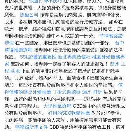
質的狀態。
快速打掃小技巧
在快節奏、壓力大、有害物質
充斥的世界裡，人類的身心系統會累積毒素，導致身體機能
惡化。
除蟲公司
按摩是緩解肌肉緊張、肌肉痙攣和發炎、
脫水、各種肌肉疼痛和肌肉僵硬的流行治療方法。 如今在
歐洲，按摩、結締組織和節段按摩被認為是反射療法，是按
摩師和物理治療師訓練中不可或缺的一部分。
菲律賓簽證
辦理
在一些國家，淋巴按摩也是基礎訓練的一部分。
台中
整復推薦療程
按摩師和物理治療師的職業受到嚴格的法律
保護。
SSL證書的重要性
新北專業徵信社
桃園外燴服務專
家
無論如何，按摩師一定要了解客人的健康狀況！
防水 工
程
墓地
下面的清單非詳盡地概述了按摩的好處和排除事
項。 肌肉放鬆，體內內啡肽、血清素和多巴胺的產生顯著
增加，這些物質有助於緩解疼痛和令人愉悅的幸福感。
值
得信賴的辦桌外燴推薦
耳掛式助聽器
漏水 打針
結果是平
靜、放鬆的狀態和休息的神經系統——這些共同有助於克服
急性和短期壓力。
大里推拿療程
CBD油中的抗發炎活性成
分有助於緩解疼痛。
好用的SEO軟體推薦
對於那些受傷、
肌肉疼痛、關節疼痛的人來說，用油按摩患處可能會有幫
助。
辦護照所需文件
CBD油是治療疼痛的有效工具，還可