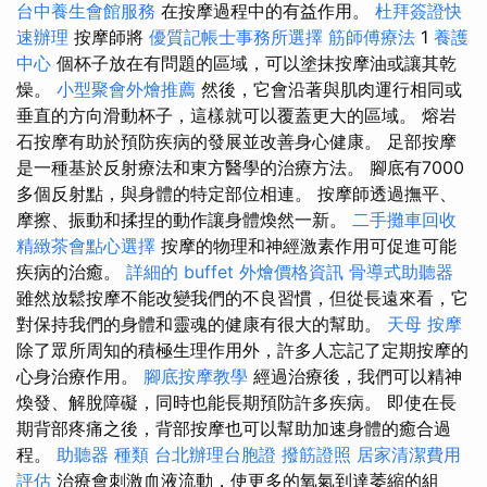
台中養生會館服務
在按摩過程中的有益作用。
杜拜簽證快
速辦理
按摩師將
優質記帳士事務所選擇
筋師傅療法
1
養護
中心
個杯子放在有問題的區域，可以塗抹按摩油或讓其乾
燥。
小型聚會外燴推薦
然後，它會沿著與肌肉運行相同或
垂直的方向滑動杯子，這樣就可以覆蓋更大的區域。 熔岩
石按摩有助於預防疾病的發展並改善身心健康。 足部按摩
是一種基於反射療法和東方醫學的治療方法。 腳底有7000
多個反射點，與身體的特定部位相連。 按摩師透過撫平、
摩擦、振動和揉捏的動作讓身體煥然一新。
二手攤車回收
精緻茶會點心選擇
按摩的物理和神經激素作用可促進可能
疾病的治癒。
詳細的 buffet 外燴價格資訊
骨導式助聽器
雖然放鬆按摩不能改變我們的不良習慣，但從長遠來看，它
對保持我們的身體和靈魂的健康有很大的幫助。
天母 按摩
除了眾所周知的積極生理作用外，許多人忘記了定期按摩的
心身治療作用。
腳底按摩教學
經過治療後，我們可以精神
煥發、解脫障礙，同時也能長期預防許多疾病。 即使在長
期背部疼痛之後，背部按摩也可以幫助加速身體的癒合過
程。
助聽器 種類
台北辦理台胞證
撥筋證照
居家清潔費用
評估
治療會刺激血液流動，使更多的氧氣到達萎縮的組