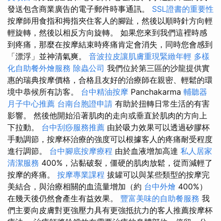
發送包含商業廣告的電子郵件時事通訊。
SSL證書的重要性
按摩師用食指和拇指夾住客人的腳趾，然後以順時針方向輕
輕旋轉，然後以相反方向旋轉。 如果您來到我們這裡時感
到疼痛，那麼在按摩結束時疼痛肯定會消失，同時您會感到
「漂浮」並神清氣爽。
音波拉皮讓肌膚重現緊緻年輕
多樣
化自助餐外燴服務
除蟲公司
我們位於第三區的沙龍提供實
惠的瑞典按摩價格，合格且友好的治療師在親密、輕鬆的環
境中恭候所有訪客。
台中精油按摩
Panchakarma
輔聽器
月子中心推薦
台南台胞證申請
有助於扭轉日常生活的有害
影響。 然後他開始沿著肌肉的走向或垂直於肌肉的方向上
下拉動。
台中刮痧服務推薦
由於吸力效果可以透過矽膠杯
手動調節，按摩杯治療的強度可以根據客人的疼痛耐受程度
進行調節。
台中腳底按摩療程
由於血液增加高達
私人居家
清潔服務
400%，沾黏破裂，僵硬的肌肉放鬆，從而減輕了
按摩的疼痛。
按摩專業課程
拔罐可以與某些類型的按摩完
美結合，與治療相關的血流量增加（約
台中外燴
400%）
在幾天後仍然會產生有益效果。
豐富美味的自助餐服務
我
們主要向皮膚對更強壓力具有更強抵抗力的客人推薦按摩杯