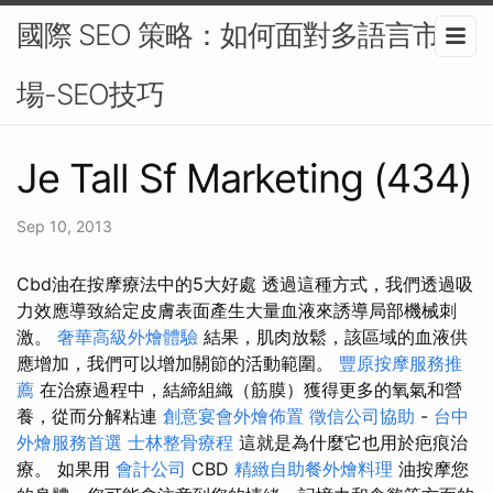
國際 SEO 策略：如何面對多語言市
場-SEO技巧
Je Tall Sf Marketing (434)
Sep 10, 2013
Cbd油在按摩療法中的5大好處 透過這種方式，我們透過吸
力效應導致給定皮膚表面產生大量血液來誘導局部機械刺
激。
奢華高級外燴體驗
結果，肌肉放鬆，該區域的血液供
應增加，我們可以增加關節的活動範圍。
豐原按摩服務推
薦
在治療過程中，結締組織（筋膜）獲得更多的氧氣和營
養，從而分解粘連
創意宴會外燴佈置
徵信公司協助
-
台中
外燴服務首選
士林整骨療程
這就是為什麼它也用於疤痕治
療。 如果用
會計公司
CBD
精緻自助餐外燴料理
油按摩您