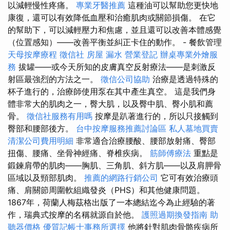
以減輕慢性疼痛。
專業牙醫推薦
這種油可以幫助您更快地
康復，還可以有效降低血壓和治癒肌肉或關節損傷。 在它
的幫助下，可以減輕壓力和焦慮，並且還可以改善本體感覺
（位置感知）——改善平衡並糾正卡住的動作。 - 餐飲管理
天母按摩療程
徵信社
房屋 漏水
營業登記
辦桌專業外燴服
務
拔罐——或今天所知的皮膚真空反射療法——是刺激反
射區最強烈的方法之一。
徵信公司協助
治療是透過特殊的
杯子進行的，治療師使用泵在其中產生真空。 這是我們身
體非常大的肌肉之一，臀大肌，以及臀中肌、臀小肌和薦
骨。
徵信社服務有用嗎
按摩是趴著進行的，所以只接觸到
臀部和腰部後方。
台中按摩服務推薦討論區
私人墓地買賣
清潔公司費用明細
非常適合治療腰酸、腰部放射痛、臀部
扭傷、腰痛、坐骨神經痛、脊椎疾病。
筋師傅療法
重點是
鍛鍊肩帶的肌肉——胸肌、三角肌、斜方肌——以及肩胛骨
區域以及頸部肌肉。
推薦的網路行銷公司
它可有效治療頭
痛、肩關節周圍軟組織發炎（PHS）和其他健康問題。
1867年，荷蘭人梅茲格出版了一本總結迄今為止經驗的著
作，瑞典式按摩的名稱就源自於他。
護照過期換發指南
助
聽器價格
優質記帳士事務所選擇
他將針對肌肉骨骼疾病所