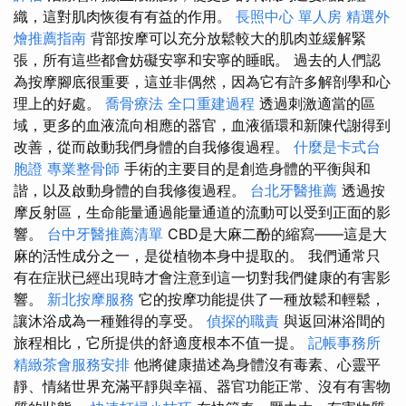
織，這對肌肉恢復有有益的作用。
長照中心 單人房
精選外
燴推薦指南
背部按摩可以充分放鬆較大的肌肉並緩解緊
張，所有這些都會妨礙安寧和安寧的睡眠。 過去的人們認
為按摩腳底很重要，這並非偶然，因為它有許多解剖學和心
理上的好處。
喬骨療法
全口重建過程
透過刺激適當的區
域，更多的血液流向相應的器官，血液循環和新陳代謝得到
改善，從而啟動我們身體的自我修復過程。
什麼是卡式台
胞證
專業整骨師
手術的主要目的是創造身體的平衡與和
諧，以及啟動身體的自我修復過程。
台北牙醫推薦
透過按
摩反射區，生命能量通過能量通道的流動可以受到正面的影
響。
台中牙醫推薦清單
CBD是大麻二酚的縮寫——這是大
麻的活性成分之一，是從植物本身中提取的。 我們通常只
有在症狀已經出現時才會注意到這一切對我們健康的有害影
響。
新北按摩服務
它的按摩功能提供了一種放鬆和輕鬆，
讓沐浴成為一種難得的享受。
偵探的職責
與返回淋浴間的
旅程相比，它所提供的舒適度根本不值一提。
記帳事務所
精緻茶會服務安排
他將健康描述為身體沒有毒素、心靈平
靜、情緒世界充滿平靜與幸福、器官功能正常、沒有有害物