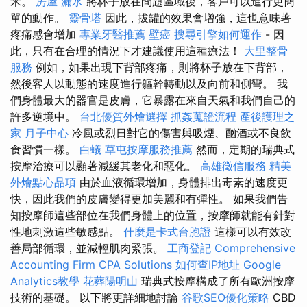
米。
房屋 漏水
將杯子放在問題區域後，客戶可以進行更簡
單的動作。
靈骨塔
因此，拔罐的效果會增強，這也意味著
疼痛感會增加
專業牙醫推薦
壁癌
搜尋引擎如何運作
- 因
此，只有在合理的情況下才建議使用這種療法！
大里整骨
服務
例如，如果出現下背部疼痛，則將杯子放在下背部，
然後客人以動態的速度進行軀幹轉動以及向前和側彎。 我
們身體最大的器官是皮膚，它暴露在來自天氣和我們自己的
許多逆境中。
台北優質外燴選擇
抓姦蒐證流程
產後護理之
家 月子中心
冷風或烈日對它的傷害與吸煙、酗酒或不良飲
食習慣一樣。
白蟻
草屯按摩服務推薦
然而，定期的瑞典式
按摩治療可以顯著減緩其老化和惡化。
高雄徵信服務
精美
外燴點心品項
由於血液循環增加，身體排出毒素的速度更
快，因此我們的皮膚變得更加美麗和有彈性。 如果我們告
知按摩師這些部位在我們身體上的位置，按摩師就能有針對
性地刺激這些敏感點。
什麼是卡式台胞證
這樣可以有效改
善局部循環，並減輕肌肉緊張。
工商登記
Comprehensive
Accounting Firm CPA Solutions
如何查IP地址
Google
Analytics教學
花葬陽明山
瑞典式按摩構成了所有歐洲按摩
技術的基礎。 以下將更詳細地討論
谷歌SEO優化策略
CBD