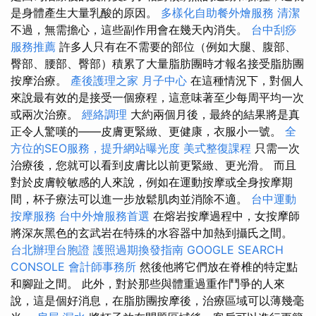
是身體產生大量乳酸的原因。
多樣化自助餐外燴服務
清潔
不過，無需擔心，這些副作用會在幾天內消失。
台中刮痧
服務推薦
許多人只有在不需要的部位（例如大腿、腹部、
臀部、腰部、臀部）積累了大量脂肪團時才報名接受脂肪團
按摩治療。
產後護理之家 月子中心
在這種情況下，對個人
來說最有效的是接受一個療程，這意味著至少每周平均一次
或兩次治療。
經絡調理
大約兩個月後，最終的結果將是真
正令人驚嘆的——皮膚更緊緻、更健康，衣服小一號。
全
方位的SEO服務，提升網站曝光度
美式整復課程
只需一次
治療後，您就可以看到皮膚比以前更緊緻、更光滑。 而且
對於皮膚較敏感的人來說，例如在運動按摩或全身按摩期
間，杯子療法可以進一步放鬆肌肉並消除不適。
台中運動
按摩服務
台中外燴服務首選
在熔岩按摩過程中，女按摩師
將深灰黑色的玄武岩在特殊的水容器中加熱到攝氏之間。
台北辦理台胞證
護照過期換發指南
GOOGLE SEARCH
CONSOLE
會計師事務所
然後他將它們放在脊椎的特定點
和腳趾之間。 此外，對於那些與體重過重作鬥爭的人來
說，這是個好消息，在脂肪團按摩後，治療區域可以薄幾毫