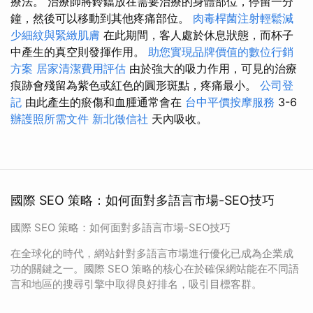
療法。 治療師將鈴鐺放在需要治療的身體部位，停留一分
鐘，然後可以移動到其他疼痛部位。
肉毒桿菌注射輕鬆減
少細紋與緊緻肌膚
在此期間，客人處於休息狀態，而杯子
中產生的真空則發揮作用。
助您實現品牌價值的數位行銷
方案
居家清潔費用評估
由於強大的吸力作用，可見的治療
痕跡會殘留為紫色或紅色的圓形斑點，疼痛最小。
公司登
記
由此產生的瘀傷和血腫通常會在
台中平價按摩服務
3-6
辦護照所需文件
新北徵信社
天內吸收。
國際 SEO 策略：如何面對多語言市場-SEO技巧
國際 SEO 策略：如何面對多語言市場-SEO技巧
在全球化的時代，網站針對多語言市場進行優化已成為企業成
功的關鍵之一。國際 SEO 策略的核心在於確保網站能在不同語
言和地區的搜尋引擎中取得良好排名，吸引目標客群。