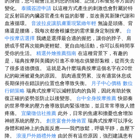
的身體，您可能會注意到您的情緒、記憶力和食慾等方面的
變化。
泰國簽證申請
以這種方式產生的刺激也會對屬於特
定反射區的內臟器官產生有益的影響，並改善其新陳代謝和
血液循環。
音波拉皮讓肌膚重現緊緻年輕
無論是頭痛、背
痛還是腰痛，我每次都會根據您的需求量身定制按摩。
台
中按摩店選擇
我總是選擇最合適的握把，讓你的脖子、肩
膀或手臂再次能夠更輕鬆、更自由地活動，你可以長時間享
受你的生活。
精選外燴推薦指南
在這種背景下，有趣的
是，瑞典按摩與美國的引進不幸地在俱樂部紮根，從而失去
了很多道德價值。 這就是為什麼瑞典按摩這個名字在20世
紀的歐洲被避免的原因。 肌肉過度勞累、沒有適當休息或
長期保持在錯誤的位置也會導致失衡。
月子中心價格
數位
行銷策略
瑞典式按摩可以減輕肌肉的負荷，因此有助於恢
復正確的姿勢並防止以後變形。
台中全身按摩推薦
快節奏
的世界帶來的壓力會導致肌肉緊張增加，並且常常導致人體
疼痛。
宜蘭徵信社推薦
此外，日常的焦慮和擔憂也會增加
神經系統的壓力。
創意宴會外燴佈置
瑞典式按摩可以淨化
身體和精神上的負面反應——我們放鬆，呼吸平靜，血壓下
降。
浪漫戶外婚禮外燴
由於所有這些原因，強烈建議患有