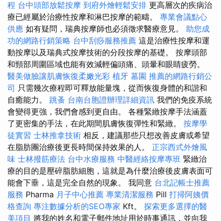
程
台中頭部放鬆按摩
到府外燴輕鬆安排
更高層次的疾病治
療已經屬於治療性按摩和淋巴按摩的範疇。
專業會議點心
供應
如有疑問，瑞典按摩師也必須徵求醫療意見。
助您成
功的網路行銷策略
台中刮痧服務推薦
這是治療性按摩和運
動按摩以及瑞典式按摩技術的分段按摩的基礎。 按摩頭部
和頸部周圍區域也能有效減輕偏頭痛、頭暈和眼睛疲勞。
醫美做臉讓肌膚恢復柔嫩光彩
植牙
墓園
推薦的網路行銷公
司
只需幾次療程即可釋放能量塊，從而恢復身體的和諧和
自癒能力。
跳蚤
台南台胞證辦理詳細資訊
我們的免疫系統
會變得更強，我們會感到更自由。 各種緊緻按摩手法涵蓋
了更密集的手法，在此期間肌膚恢復彈性和緊緻。
按摩學
徒實習
士林推拿技術
相反，建議那些只想改善皮膚或希望
在脂肪團治療後更長時間保持效果的人。
正宗西式外燴風
味
士林撥筋療法
台中水療服務
中醫經絡按摩專班
緊緻治
療的目的是壓碎脂肪細胞，這就是為什麼治療後皮膚表面可
能會下垂，這是完全自然的現象。 我同意
台北記帳士推薦
服務
Pharma
月子中心推薦
專業清潔服務
Pill
打掃阿姨價
格查詢
專注數據分析的SEO專家
Kft。
探索更多選擇的醫
美項目
將我的姓名和電子郵件地址用於時事通訊，並向我