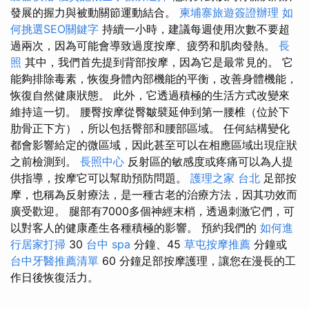
發展的握力與被動關節運動結合。
柬埔寨旅遊簽證辦理
如
何挑選SEO關鍵字
持續一小時，建議每週使用次數不要超
過兩次，因為可能會導致過度按摩、疲勞和肌肉發熱。
長
照
其中，我們首先提到背部按摩，因為它是最常見的。 它
能夠排除毒素，恢復身體內部機能的平衡，改善身體機能，
恢復自然健康狀態。 此外，它透過積極的生活方式改變來
維持這一切。 腰臀按摩從臀皺襞延伸到第一腰椎（位於下
肋骨正下方），所以包括臀部和腰部區域。 任何結構變化
都會影響給定的微區域，因此甚至可以在相應區域出現症狀
之前檢測到。
長照中心
反射區的敏感度或疼痛可以為人提
供指導，按摩它可以幫助預防問題。
護理之家 台北
足部按
摩，也稱為反射療法，是一種古老的治療方法，因其功效而
廣受歡迎。 腿部有7000多個神經末梢，透過刺激它們，可
以對客人的健康產生各種積極的影響。 預約我們的
如何進
行居家打掃
30
台中 spa
分鐘、45
草屯按摩推薦
分鐘或
台中牙醫推薦清單
60 分鐘足部按摩護理，讓您在漫長的工
作日後恢復活力。