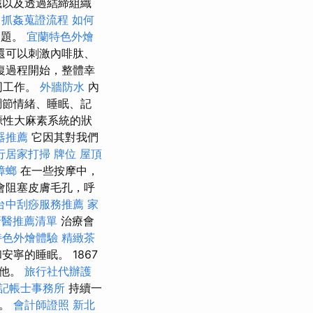
織以及透過結締組織
抓姦蒐證流程
如何
問題。
宜蘭特色外燴
還可以刺激內啡肽、
復過程開始，整體幸
同工作。
外牆防水
內
節情緒、睡眠、記
源性大麻素系統的狀
器推薦
它因其對我們
行居家打掃
牌位
屋頂
蟑螂
在一些按摩中，
會阻塞皮膚毛孔，呼
台中刮痧服務推薦
家
牙醫推薦清單
治療會
特色外燴體驗
精緻茶
寧的睡眠。 1867
於他。
旅行社代辦護
記帳士事務所
持續一
熱。
會計師證照
新北