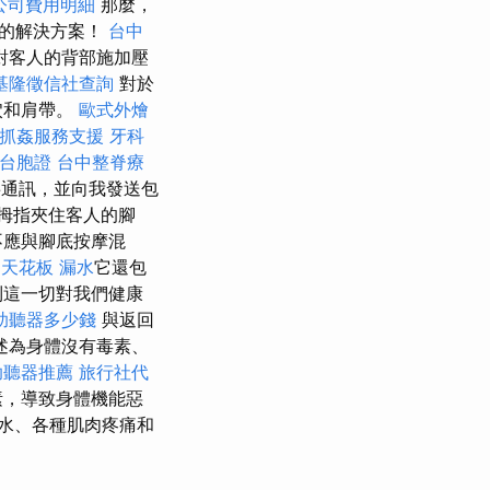
公司費用明細
那麼，
好的解決方案！
台中
對客人的背部施加壓
基隆徵信社查詢
對於
穴和肩帶。
歐式外燴
抓姦服務支援
牙科
台胞證
台中整脊療
通訊，並向我發送包
拇指夾住客人的腳
不應與腳底按摩混
天花板 漏水
它還包
到這一切對我們健康
助聽器多少錢
與返回
述為身體沒有毒素、
助聽器推薦
旅行社代
素，導致身體機能惡
水、各種肌肉疼痛和