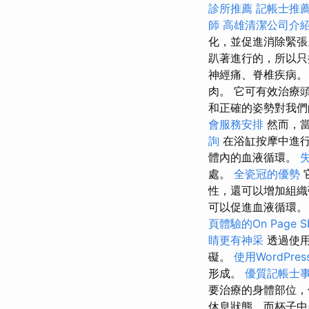
診所推薦
記帳士推
師
高雄清潔公司介
化，並促進消除緊張
趴著進行的，所以只
神經痛、脊椎疾病。
肉。 它可有效治療
和正確的姿勢對我們
會服務安排
然而，當
詢
在浴缸按摩中進行
體內的血液循環。
處。
全瓷冠的優勢
性，還可以增加組
可以促進血液循環。
頁體驗的On Page 
睛更有神采
透過使
礙。
使用WordPre
形成。
優質記帳士
要治療的身體部位，
休息狀態，而杯子