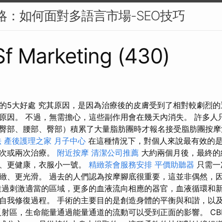
策略：如何面對多語言市場-SEO技巧
 Sf Marketing (430)
中的5大好處 究其原因，是因為治療後的皮膚受到了相對較劇烈
原因。 不過，無需擔心，這些副作用會在幾天內消失。 許多人
臀部、腰部、臀部）積累了大量脂肪團時才報名接受脂肪團按
法
產後護理之家 月子中心
在這種情況下，對個人來說最有效的
一次或兩次治療。
附近按摩
清潔公司推薦
大約兩個月後，最終的
緻、更健康，衣服小一號。
精緻茶會服務安排
平價助聽器
只需一
緻、更光滑。 過去的人們認為按摩腳底很重要，這並非偶然，
透過刺激適當的區域，更多的血液流向相應的器官，血液循環和
自我修復過程。 手術的主要目的是創造身體的平衡與和諧，以
反射區，生命能量通過能量通道的流動可以受到正面的影響。 C