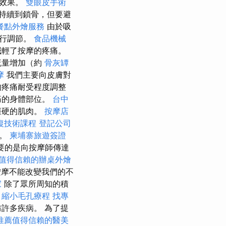
的效果。
雙眼皮手術
持續到鎖骨，但要避
餐點外燴服務
由於吸
進行調節。
食品機械
減輕了按摩的疼痛。
流量增加（約
骨灰罈
摩
我們主要向皮膚對
的疼痛耐受程度調整
痛的身體部位。
台中
僵硬的肌肉。
按摩店
復技術課程
登記公司
張。
柬埔寨旅遊簽證
重要的是向按摩師傳達
值得信賴的辦桌外燴
摩不能改變我們的不
家
除了眾所周知的積
：縮小毛孔療程
找專
許多疾病。 為了提
推薦值得信賴的醫美