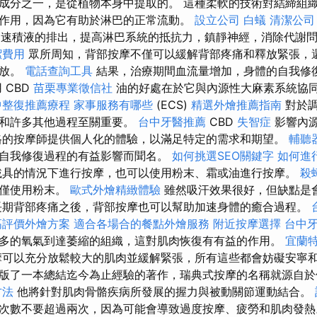
成分之一，是從植物本身中提取的。 這種柔軟的技術對結締組
作用，因為它有助於淋巴的正常流動。
設立公司
白蟻
清潔公司
速積液的排出，提高淋巴系統的抵抗力，鎮靜神經，消除代謝
潔費用
眾所周知，背部按摩不僅可以緩解背部疼痛和釋放緊張，
釋放。
電話查詢工具
結果，治療期間血流量增加，身體的自我修
 CBD
苗栗專業徵信社
油的好處在於它與內源性大麻素系統協
中整復推薦療程
家事服務有哪些
(ECS)
精選外燴推薦指南
對於調
統和許多其他過程至關重要。
台中牙醫推薦
CBD
失智症
影響內
格的按摩師提供個人化的體驗，以滿足特定的需求和期望。
輔聽
自我修復過程的有益影響而聞名。
如何挑選SEO關鍵字
如何進
載具的情況下進行按摩，也可以使用粉末、霜或油進行按摩。
殺
或僅使用粉末。
歐式外燴精緻體驗
雖然吸汗效果很好，但缺點是
長期背部疼痛之後，背部按摩也可以幫助加速身體的癒合過程。
高評價外燴方案
適合各場合的餐點外燴服務
附近按摩選擇
台中
多的氧氣到達萎縮的組織，這對肌肉恢復有有益的作用。
宜蘭
可以充分放鬆較大的肌肉並緩解緊張，所有這些都會妨礙安寧和安
版了一本總結迄今為止經驗的著作，瑞典式按摩的名稱就源自
方法
他將針對肌肉骨骼疾病所發展的握力與被動關節運動結合。
次數不要超過兩次，因為可能會導致過度按摩、疲勞和肌肉發