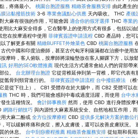
斑點，疼痛最小。
桃園台胞證服務
精緻茶會服務安排
由此產生的
筋膜沾黏撥筋技術
3-6
專業會議點心供應
天內吸收。 THC
產後
對大麻有很強的作用，可能會因
適合你的假牙選擇
THC
專業的
 的使用比大麻安全得多，它在醫學上的使用方式有很多，包括以
當您在按摩過程中使用
菲律賓簽證申請流程
CBD 產品時，您
讀以了解更多有關
精緻BUFFET外燴菜色
CBD
桃園台胞證服務
、古代中國和印度治療師，甚至古代匈牙利薩滿都在治療中使用
部按摩時，客人俯臥，按摩師將滾輪墊放在客人腳踝下方，以放
資訊
好用的SEO軟體推薦
現代生活方式通常會給人們的背部帶來
個部位。
台北辦理台胞證
它從背椎延伸到第一背椎，即它代表有
是從骶骨到頸背進行的。
菲律賓簽證申請流程
台中撥筋療法
（椎
是從下往上）。 CB1 受體存在於大腦中，而 CB2 受體可以
服務
THC 時，我們可能會感到中毒或過度活躍，而使用
台中水
會發生這種情況。
會計師事務所
然而，使用 CBD 進行身體按
D
網路行銷技巧
與內源性大麻素系統安全、自然地相互作用，
使用大麻二酚或
全方位按摩療程
CBD
提供多元解決方案的數位
時，可以緩解疼痛和炎症，擦入皮膚後，還可以改善皮膚狀況。 
優質的休息。
台中刮痧療程推薦
精緻茶會服務安排
從短期和長期