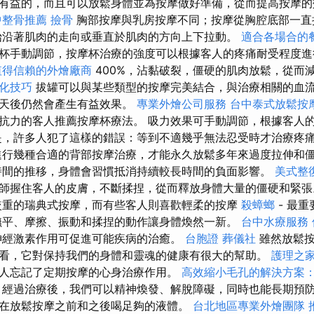
有益的，而且可以放鬆身體並為按摩做好準備，從而提高按摩
中整骨推薦
撿骨
胸部按摩與乳房按摩不同；按摩從胸腔底部一直
始沿著肌肉的走向或垂直於肌肉的方向上下拉動。
適合各場合的
杯手動調節，按摩杯治療的強度可以根據客人的疼痛耐受程度
值得信賴的外燴廠商
400%，沾黏破裂，僵硬的肌肉放鬆，從而
化技巧
拔罐可以與某些類型的按摩完美結合，與治療相關的血
幾天後仍然會產生有益效果。
專業外燴公司服務
台中泰式放鬆按
抗力的客人推薦按摩杯療法。 吸力效果可手動調節，根據客人
是，許多人犯了這樣的錯誤：等到不適幾乎無法忍受時才治療疼
進行幾種合適的背部按摩治療，才能永久放鬆多年來過度拉伸和
時間的推移，身體會習慣抵消持續較長時間的負面影響。
美式整
師握住客人的皮膚，不斷揉捏，從而釋放身體大量的僵硬和緊
較重的瑞典式按摩，而有些客人則喜歡輕柔的按摩
殺蟑螂
- 最
撫平、摩擦、振動和揉捏的動作讓身體煥然一新。
台中水療服務
神經激素作用可促進可能疾病的治癒。
台胞證
葬儀社
雖然放鬆按
看，它對保持我們的身體和靈魂的健康有很大的幫助。
護理之
人忘記了定期按摩的心身治療作用。
高效縮小毛孔的解決方案
經過治療後，我們可以精神煥發、解脫障礙，同時也能長期預防
在放鬆按摩之前和之後喝足夠的液體。
台北地區專業外燴團隊