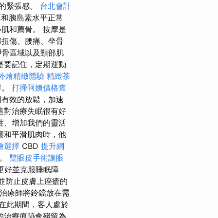
的緊張感。
台北會計
醇和胰島素水平正常
肌和薦骨。 按摩是
部扭傷、腰痛、坐骨
胛骨區域以及頸部肌
是要記住，定期運動
外燴精緻體驗
精緻茶
得。
打掃阿姨價格查
到有效的放鬆，加速
這對治療失眠很有好
性、增加我們的靈活
擦和平滑肌肉時，他
燴選擇
CBD
提升網
些。
雙眼皮手術讓眼
更好並克服睡眠障
並防止皮膚上痤瘡的
 治療師將鈴鐺放在需
在此期間，客人處於
的治療痕跡會殘留為