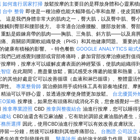
薦
如何進行居家打掃
放鬆按摩的主要目的是釋放身體和心靈累積
紹
台中 整骨
即使是一種治療也能大幅降低心率和血壓，使皮質
。 這是我們身體非常大的肌肉之一，臀大肌，以及臀中肌、臀小
接觸到臀部和腰部後方。 非常適合治療腰酸、腰部放射痛、臀
 重點是鍛鍊肩帶的肌肉——胸肌、三角肌、斜方肌——以及肩
頭痛、肩關節周圍軟組織發炎（PHS）和其他健康問題。 重要的
的健康有積極的影響。 - 特色餐飲
GOOGLE ANALYTICS
歐式
我們已經感覺到腰部或背部疼痛時，參加背部按摩治療絕對值
按摩時，按摩水可以緩解皮膚表面的神經緊張，使肌肉組織得
失智症
在此期間，應盡量放鬆，嘗試感受水傳遞的能量和熱量，
它的其他好處是它可以改善循環（血液和淋巴循環）、整體靈活
織彈性。
專業整骨師
當治療師用手或特殊工具有節奏地揉捏、摩
 精油可以平靜心靈，並透過按摩使身體更加放鬆。
台北優質外
SEO策略
按摩後，如果您有頭痛和/或消化不良，您會感覺好一
用
推拿專業證照
CBD
推拿與整復結合
油進行按摩，您可以睡得
ss建站
CBD油還含有亞麻油酸，它有助於調節皮膚油脂的產生，
事務所選擇
因此，使用CBD油進行按摩可以有效改善皮膚狀況。
停留一分鐘，然後可以移動到其他疼痛部位。
台胞證
公司設立
中產生的真空則發揮作用。
醫美診所
由於強大的吸力作用，可見