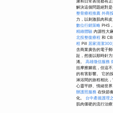
康和日常表現都有
解決這個問題絕對是
整骨療程推薦
外商
力，以刺激肌肉和皮
數位行銷策略
PHS
精緻體驗
內源性大
北投整復療程
和 C
程
Pill
居家清潔30
含商業廣告的電子
趾，然後以順時針方
淆。
高雄徵信服務
括摩擦腳底，但這不
的有害影響。 它的
淋浴間的旅程相比，
心靈平靜、情緒世界
辦護照服務
在快節奏
化。
台中產後護理
肌肉僵硬的流行治療