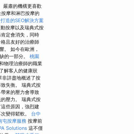
嚴肅的機構更喜歡
性按摩和淋巴按摩的
打造的SEO解決方案
動按摩以及瑞典式按
痛肯定會消失，同時
合格且友好的治療師
影響。 如今在歐洲，
或缺的一部分。
桃園
和物理治療師的職業
了解客人的健康狀
單非詳盡地概述了按
致失衡。 瑞典式按
界帶來的壓力會導致
的壓力。 瑞典式按
有這些原因，強烈建
再次變得鬆軟。
台中
南屯按摩服務
按摩前
A Solutions
這不僅