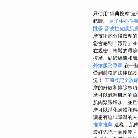
只使用“經典按摩”
範疇。
月子中心住
跳蚤
音波拉皮讓肌
摩技術的分段按摩的
您會感到「漂浮」並
在親密、輕鬆的環境中
按摩、結締組織和節
外燴服務專家
在一些
受到嚴格的法律保
況！
工商登記全攻
摩的好處和排除事項
摩可以減輕肌肉的負
肌肉緊張增加，並且
摩可以淨化身體和精
議患有睡眠障礙的人
推拿推薦
這樣，肌
最好先吃一頓便餐