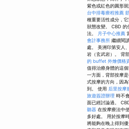
紫色或紅色的圓形
台中排毒療程推薦
種重要活性成分，它
狀態改變。 CBD
法。
月子中心推薦
會計事務所
繼續閱
處。 美洲印第安人
岩（玄武岩）。 背
的 buffet 外燴價格
值得治療身體的這
一方面，背部按摩
式按摩的方向，因為它
到。 使用
后里按摩
旅遊簽證辦理
時不
面已經討論過。 CB
聽器
在按摩療法中
多好處。 用於按摩
將能夠在晚上得到