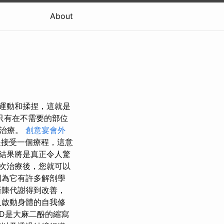
About
的運動和揉捏，這就是
只有在不需要的部位
摩治療。
創意宴會外
是接受一個療程，這意
結果將是真正令人驚
次治療後，您就可以
因為它有許多解剖學
新陳代謝得到改善，
及啟動身體的自我修
BD是大麻二酚的縮寫