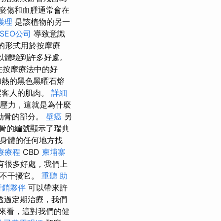
瘀傷和血腫通常會在
護理
是該植物的另一
SEO公司
導致意識
油的形式用於按摩療
可以體驗到許多好處。
在按摩療法中的好
加熱的黑色黑曜石熔
鬆客人的肌肉。
詳細
壓力，這就是為什麼
肋骨的部分。
壁癌
另
骨的編號顯示了瑞典
在身體的任何地方找
療療程
CBD
柬埔寨
摩有很多好處，我們上
而不干擾它。
重聽 助
行銷夥伴
可以帶來許
透過定期治療，我們
來看，這對我們的健