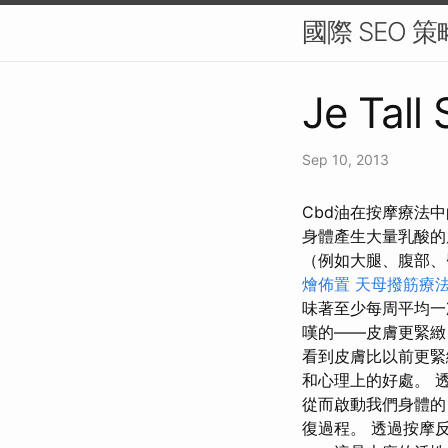
國際 SEO 
Je Tall
Sep 10, 2013
Cbd油在按摩療法
身體產生大量乳酸的
（例如大腿、腹部、
燴佈置
天母撥筋療
味著至少每周平均
嘆的——皮膚更緊
看到皮膚比以前更緊
和心理上的好處。 
從而啟動我們身體的
復過程。 透過按摩