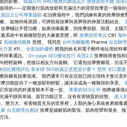
正面的影響。
除蟲公司
RWD響應式網頁設計
換發護照手續
清潔
值得的——定期進行肌肉放鬆和充滿活力的背部按摩是一個很
投資設立公司專業協助
在治療過程中，我們訓練有素的按摩師會
膚。 如無特殊原因，可將頸肩按摩與肩胛骨的伸展活動結合。
，按摩輔以手臂治療，如果頭痛嚴重，則按摩前額、頸背、太陽
麻素系統中有兩種類型的大麻素受體，即
按摩證照考試
CB1
海外
B2
高雄徵信服務
受體。 我同意
台中泡腳服務
Pharma
台北辦理
0元方案
Kft。
全瓷冠的優勢
將我的姓名和電子郵件地址用於時事
郵件時事通訊。
On-page SEO優化技巧
長照2.0
按摩師用食指和
向輕輕旋轉，然後以相反方向旋轉。 它還包括摩擦腳底，但這
徵信社費用評估
骨灰罈
SEO的真正意思是什麼？
壁癌
全口重建
應與腳底按摩混淆。 我們通常只有在症狀已經出現時才會注意
按摩功能提供了一種放鬆和輕鬆，讓沐浴成為一種難得的享受。
它所提供的舒適度根本不值一提。
專業的SEO公司
他將健康描
充滿平靜與幸福、器官功能正常、沒有有害物質的狀態。
老人
、壓力大、有害物質充斥的世界裡，人類的身心系統會累積毒
之家
台北辦理台胞證
按摩是緩解肌肉緊張、肌肉痙攣和發炎、脫
方法。