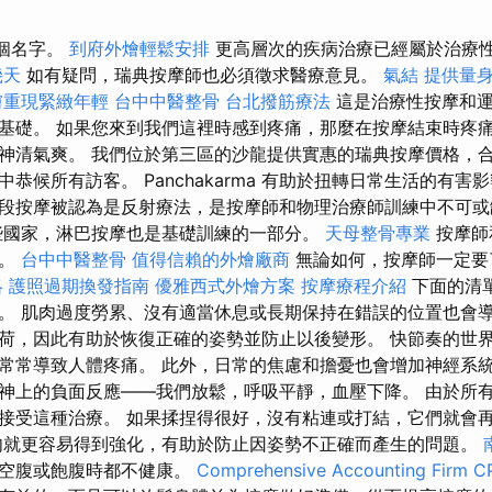
這個名字。
到府外燴輕鬆安排
更高層次的疾病治療已經屬於治療
幾天
如有疑問，瑞典按摩師也必須徵求醫療意見。
氣結
提供量身
膚重現緊緻年輕
台中中醫整骨
台北撥筋療法
這是治療性按摩和運
基礎。 如果您來到我們這裡時感到疼痛，那麼在按摩結束時疼
神清氣爽。 我們位於第三區的沙龍提供實惠的瑞典按摩價格，
恭候所有訪客。 Panchakarma 有助於扭轉日常生活的有害
段按摩被認為是反射療法，是按摩師和物理治療師訓練中不可
國家，淋巴按摩也是基礎訓練的一部分。
天母整骨專業
按摩師
護。
台中中醫整骨
值得信賴的外燴廠商
無論如何，按摩師一定要
略
護照過期換發指南
優雅西式外燴方案
按摩療程介紹
下面的清
。 肌肉過度勞累、沒有適當休息或長期保持在錯誤的位置也會導
荷，因此有助於恢復正確的姿勢並防止以後變形。 快節奏的世
常常導致人體疼痛。 此外，日常的焦慮和擔憂也會增加神經系統
神上的負面反應——我們放鬆，呼吸平靜，血壓下降。 由於所
接受這種治療。 如果揉捏得很好，沒有粘連或打結，它們就會
肉就更容易得到強化，有助於防止因姿勢不正確而產生的問題。
－空腹或飽腹時都不健康。
Comprehensive Accounting Firm CP