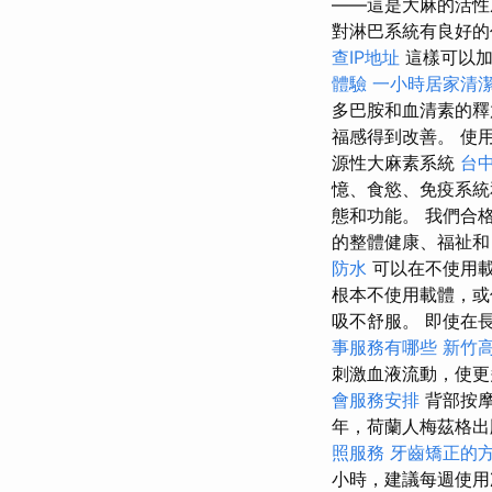
——這是大麻的活性
對淋巴系統有良好的
查IP地址
這樣可以加
體驗
一小時居家清
多巴胺和血清素的
福感得到改善。 使用
源性大麻素系統
台
憶、食慾、免疫系
態和功能。 我們合
的整體健康、福祉和
防水
可以在不使用
根本不使用載體，
吸不舒服。 即使在
事服務有哪些
新竹
刺激血液流動，使更
會服務安排
背部按摩
年，荷蘭人梅茲格出
照服務
牙齒矯正的
小時，建議每週使用