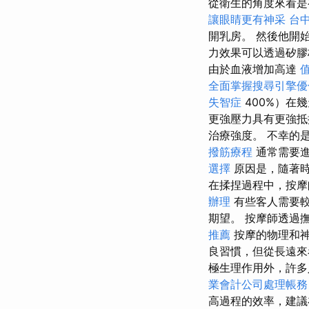
從衛生的角度來看是
讓眼睛更有神采
台
開乳房。 然後他開
力效果可以透過矽膠
由於血液增加高達
全面掌握搜尋引擎優
失智症
400%）在
更強壓力具有更強抵
治療強度。 不幸的
撥筋療程
通常需要
選擇
原因是，隨著
在揉捏過程中，按摩
辦理
有些客人需要
期望。 按摩師透過
推薦
按摩的物理和
良習慣，但從長遠來
極生理作用外，許多
業會計公司處理帳務
高過程的效率，建議