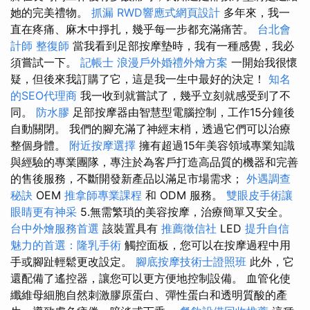
她的完美禮物。
抓漏
RWD響應式網頁設計
多年來，我一
直在疼痛、麻木中掙扎，幾乎每一步都充滿痛苦。
台北會
計師
整復師
當我看到足部按摩墊時，我有一種感覺，我必
須嘗試一下。
記帳士
浪漫戶外婚禮外燴方案
一開始我很懷
疑，但後來我訂購了它，這是我一生中最好的決定！
知名
的SEO代理商
我一收到就嘗試了，幾乎立刻就感受到了不
同。
防水膠
足部按摩器由智慧型電腦控制，工作15分鐘後
自動關閉。 我們的腳充滿了神經末梢，透過它們可以治療
整個身體。
附近按摩選擇
擁有超過15年美容領域專業知識
與經驗的專業團隊，專注於為客戶打造高品質的機器和完善
的售後服務，不斷開發新產品以滿足市場需求；
外遇調查
秘訣
OEM
推拿師專業課程
和 ODM 服務。
雙眼皮手術讓
眼睛更有神采
5.無需繁瑣的美容按摩，治療簡單又安全。
台中外燴服務首選
該裝置具有
推薦徵信社
LED
提升自信
魅力的首選：隆乳手術
觸控面板，您可以在按摩過程中用
手或腳趾輕鬆更改設定。
腳底按摩技術士證照班
此外，它
還配備了遙控器，讓您可以更方便地控制設備。 血管化使
纖維母細胞自然刺激膠原蛋白、彈性蛋白和透明質酸的產