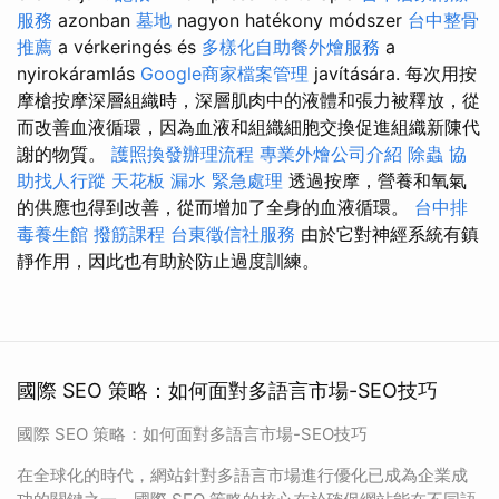
服務
azonban
墓地
nagyon hatékony módszer
台中整骨
推薦
a vérkeringés és
多樣化自助餐外燴服務
a
nyirokáramlás
Google商家檔案管理
javítására. 每次用按
摩槍按摩深層組織時，深層肌肉中的液體和張力被釋放，從
而改善血液循環，因為血液和組織細胞交換促進組織新陳代
謝的物質。
護照換發辦理流程
專業外燴公司介紹
除蟲
協
助找人行蹤
天花板 漏水 緊急處理
透過按摩，營養和氧氣
的供應也得到改善，從而增加了全身的血液循環。
台中排
毒養生館
撥筋課程
台東徵信社服務
由於它對神經系統有鎮
靜作用，因此也有助於防止過度訓練。
國際 SEO 策略：如何面對多語言市場-SEO技巧
國際 SEO 策略：如何面對多語言市場-SEO技巧
在全球化的時代，網站針對多語言市場進行優化已成為企業成