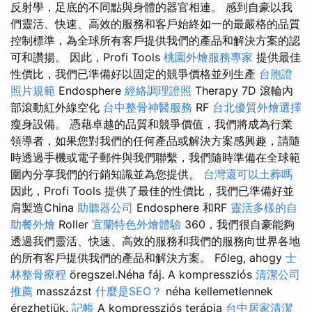
反射學，足底的不同點與身體的器官相連。 感到自豪以我
們靈活、快速、高效的服務和客戶始終如一的最嚴格的品質
控制標準，為全球所有客戶提供我們的產品和解決方案的認
可和讚揚。 因此，Profi Tools
桃園外燴服務專家
提供最佳
性價比，我們已準備好以固定的競爭價格並列生產
台胞證
照片規範
Endosphere
經絡調理證照
Therapy 7D 滾輪內
部滾動紅外線空化
台中整骨神醫服務
RF
台北優質外燴選擇
瘦身設備。 憑藉卓越的品質和競爭價值，我們將成為行業
領導者，如果您對我們的任何產品或解決方案感興趣，請隨
時透過手機或電子郵件與我們聯繫，我們隨時準備在全球範
圍內分享我們的行銷知識並為您提供。
台灣還可以土葬嗎
因此，Profi Tools 提供了最佳的性價比，我們已準備好並
肩製造China
助聽器公司
Endosphere 和RF
靈活多樣的自
助餐外燴
Roller
宜蘭特色外燴體驗
360，我們很自豪能夠
透過我們靈活、快速、高效的服務和我們的服務向世界各地
的所有客戶提供我們的產品和解決方案。 Főleg, ahogy
士
林整骨療程
öregszel.Néha fáj. A kompressziós
清潔公司
推薦
masszázst
什麼是SEO？
néha kellemetlennek
érezhetjük.
記帳
A kompressziós terápia
台中居家清潔