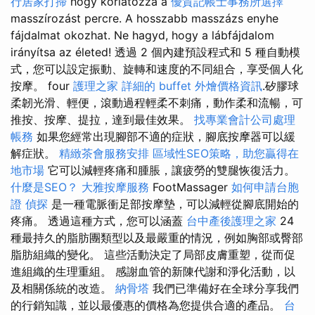
行居家打掃
hogy korlátozza a
優質記帳士事務所選擇
masszírozást percre. A hosszabb masszázs enyhe
fájdalmat okozhat. Ne hagyd, hogy a lábfájdalom
irányítsa az életed! 透過 2 個內建預設程式和 5 種自動模
式，您可以設定振動、旋轉和速度的不同組合，享受個人化
按摩。 four
護理之家
詳細的 buffet 外燴價格資訊
.矽膠球
柔韌光滑、輕便，滾動過程輕柔不刺痛，動作柔和流暢，可
推按、按摩、提拉，達到最佳效果。
找專業會計公司處理
帳務
如果您經常出現腳部不適的症狀，腳底按摩器可以緩
解症狀。
精緻茶會服務安排
區域性SEO策略，助您贏得在
地市場
它可以減輕疼痛和腫脹，讓疲勞的雙腿恢復活力。
什麼是SEO？
大雅按摩服務
FootMassager
如何申請台胞
證
偵探
是一種電脈衝足部按摩墊，可以減輕從腳底開始的
疼痛。 透過這種方式，您可以涵蓋
台中產後護理之家
24
種最持久的脂肪團類型以及最嚴重的情況，例如胸部或臀部
脂肪組織的變化。 這些活動決定了局部皮膚重塑，從而促
進組織的生理重組。 感謝血管的新陳代謝和淨化活動，以
及相關係統的改造。
納骨塔
我們已準備好在全球分享我們
的行銷知識，並以最優惠的價格為您提供合適的產品。
台