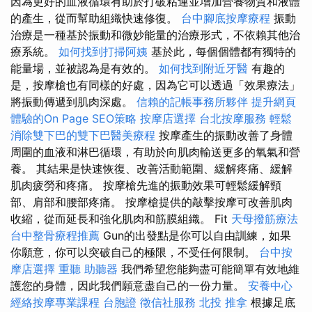
因為更好的血液循環有助於打破粘連並增加營養物質和液體
的產生，從而幫助組織快速修復。
台中腳底按摩療程
振動
治療是一種基於振動和微妙能量的治療形式，不依賴其他治
療系統。
如何找到打掃阿姨
基於此，每個個體都有獨特的
能量場，並被認為是有效的。
如何找到附近牙醫
有趣的
是，按摩槍也有同樣的好處，因為它可以透過「效果療法」
將振動傳遞到肌肉深處。
信賴的記帳事務所夥伴
提升網頁
體驗的On Page SEO策略
按摩店選擇
台北按摩服務
輕鬆
消除雙下巴的雙下巴醫美療程
按摩產生的振動改善了身體
周圍的血液和淋巴循環，有助於向肌肉輸送更多的氧氣和營
養。 其結果是快速恢復、改善活動範圍、緩解疼痛、緩解
肌肉疲勞和疼痛。 按摩槍先進的振動效果可輕鬆緩解頸
部、肩部和腰部疼痛。 按摩槍提供的敲擊按摩可改善肌肉
收縮，從而延長和強化肌肉和筋膜組織。 Fit
天母撥筋療法
台中整骨療程推薦
Gun的出發點是你可以自由訓練，如果
你願意，你可以突破自己的極限，不受任何限制。
台中按
摩店選擇
重聽 助聽器
我們希望您能夠盡可能簡單有效地維
護您的身體，因此我們願意盡自己的一份力量。
安養中心
經絡按摩專業課程
台胞證
徵信社服務
北投 推拿
根據足底