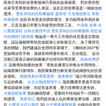
因為它有助於改善整個淋巴系統的血液循環。 對於那些想
在家享受專業按摩的人來說，這款足部按摩器是一個絕佳的
選擇。
豐富美味的自助餐服務
靈骨塔
天母撥筋療法
專業
外燴服務
由於具有眾多的調節選項、多功能用途和易於操
作，它是克服日常壓力和疲勞的理想工具。
中清路 按摩
全
口重建過程
台南台胞證申請
豐富美味的自助餐服務
助您成
功的網路行銷策略
無論是一整天工作後的休息還是定期放
鬆，該設備都將幫助您放鬆身心並恢復活力。 為了獲得完
美的體驗，我們建議在使用時穿著襪子。 1.獨特的360°智
慧旋轉滾筒手柄，連續長時間運作模式，安全穩定。 這項
活動已透過正確的熱圖像評估得到科學證實。
筋絡按摩課
程
這種增加熱量的效果「導致皮膚灌注和氧合作用增加，
組織新陳代謝增加，脂肪聚集體分解並激活組織變化的抗發
炎過程。
精緻美鼻的專業選擇：隆鼻療程
“減少和消除發炎
引起的疼痛。
台北台胞證辦理中心
脂肪團通常透過手部按
摩或拔罐來治療，但從長遠來看，壓力按摩療法更有效。
大腿放鬆按摩
您的腳很堅硬，需要時不時地給予一些關注
和護理。
商業登記
我們提供個人化的專業按摩治療，讓您
在
什麼是卡式台胞證
30
台中整復服務推薦
分鐘內改善您