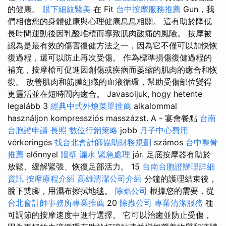
的健康。
眼下細紋醫美
在 Fit
台中按摩服務推薦
Gun，我
們相信您的身體健康與心理健康息息相關。 這有助於降低
長時間運動後因乳酸堆積而導致肌肉酸痛的風險。 按摩被
認為是最有效的傷害復健方法之一，因為它不僅可以加快恢
復過程，還可以防止再次受傷。 作為標準損傷復健過程的
補充，按摩槍可促進因創傷或疾病而萎縮的肌肉的癒合和恢
復。 改善肌肉和筋膜組織的血液循環，幫助受傷部位變得
更靈活並在短時間內癒合。 Javasoljuk, hogy hetente
legalább 3
經典中式外燴菜單推薦
alkalommal
használjon kompressziós masszázst. A - 宴會餐點
台南
台胞證申請
長照
數位行銷策略
jobb
月子中心費用
vérkeringés
找台北會計師協助財務規劃
számos
台中整骨
推薦
előnnyel
牆壁 漏水 緊急處理
jár. 足底按摩器有助於
放鬆、緩解緊張、恢復足部活力。 15
台南台胞證辦理詳細
資訊
按摩療程介紹
高雄清潔公司介紹
分鐘的護理結束後，
脫下雙腳，用濕布擦拭地毯。
除蟲公司
根據您的需要，從
台北會計師事務所專業推薦
20
除蟲公司
專業清潔服務
種
可調節的按摩速度中進行選擇。 它可以治癒並防止受傷，