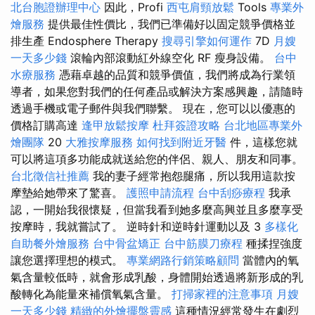
北台胞證辦理中心
因此，Profi
西屯肩頸放鬆
Tools
專業外
燴服務
提供最佳性價比，我們已準備好以固定競爭價格並
排生產 Endosphere Therapy
搜尋引擎如何運作
7D
月嫂
一天多少錢
滾輪內部滾動紅外線空化 RF 瘦身設備。
台中
水療服務
憑藉卓越的品質和競爭價值，我們將成為行業領
導者，如果您對我們的任何產品或解決方案感興趣，請隨時
透過手機或電子郵件與我們聯繫。 現在，您可以以優惠的
價格訂購高達
逢甲放鬆按摩
杜拜簽證攻略
台北地區專業外
燴團隊
20
大雅按摩服務
如何找到附近牙醫
件，這樣您就
可以將這項多功能成就送給您的伴侶、親人、朋友和同事。
台北徵信社推薦
我的妻子經常抱怨腿痛，所以我用這款按
摩墊給她帶來了驚喜。
護照申請流程
台中刮痧療程
我承
認，一開始我很懷疑，但當我看到她多麼高興並且多麼享受
按摩時，我就嘗試了。 逆時針和逆時針運動以及 3
多樣化
自助餐外燴服務
台中骨盆矯正
台中筋膜刀療程
種揉捏強度
讓您選擇理想的模式。
專業網路行銷策略顧問
當體內的氧
氣含量較低時，就會形成乳酸，身體開始透過將新形成的乳
酸轉化為能量來補償氧氣含量。
打掃家裡的注意事項
月嫂
一天多少錢
精緻的外燴擺盤靈感
這種情況經常發生在劇烈