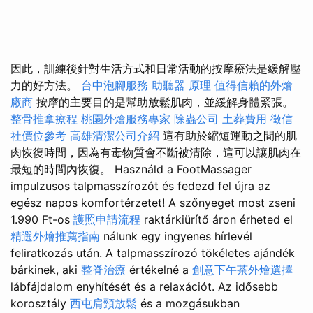
因此，訓練後針對生活方式和日常活動的按摩療法是緩解壓
力的好方法。
台中泡腳服務
助聽器 原理
值得信賴的外燴
廠商
按摩的主要目的是幫助放鬆肌肉，並緩解身體緊張。
整骨推拿療程
桃園外燴服務專家
除蟲公司
土葬費用
徵信
社價位參考
高雄清潔公司介紹
這有助於縮短運動之間的肌
肉恢復時間，因為有毒物質會不斷被清除，這可以讓肌肉在
最短的時間內恢復。 Használd a FootMassager
impulzusos talpmasszírozót és fedezd fel újra az
egész napos komfortérzetet! A szőnyeget most zseni
1.990 Ft-os
護照申請流程
raktárkiürítő áron érheted el
精選外燴推薦指南
nálunk egy ingyenes hírlevél
feliratkozás után. A talpmasszírozó tökéletes ajándék
bárkinek, aki
整脊治療
értékelné a
創意下午茶外燴選擇
lábfájdalom enyhítését és a relaxációt. Az idősebb
korosztály
西屯肩頸放鬆
és a mozgásukban