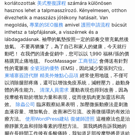
korlátozottak
美式整復課程
számára különösen
hasznos lehet a talpmasszírozó. Kényelmesen, otthon
élvezhetik a masszázs jótékony hatásait. Van
megoldás,
專業的SEO服務
amivel
護照申請流程
búcsút
inthetsz a talpfájásnak, a visszérnek és a
lábdagadásnak. 袖帶的氣墊按照一定的節奏交替充氣然後
放氣。 不要再猶豫了，為了自己和家人的健康，今天就行
動吧！ 在我們的清倉促銷中，您可以以 1,990 福林/張的價
格購買止痛地毯。 FootMassager
工商登記
會傳送有針對
性的電脈衝
全瓷冠的優勢
(EMS)，因此減少緊張到穴位。
柬埔寨簽證代辦
精美外燴點心品項
經常使用地毯，不僅可
以消除腿部疼痛，還可以增強免疫系統，減輕壓力，啟動身
體的再生能力。
清潔人員需求
運動表現也得到改善，因為
按摩槍有助於增加力量和表現，從而使肌肉更加靈活和高
效。
除蟲公司
臨床觀察結果表明，加壓微振動療法是刺激
血液容量、增加氧合、改善淋巴引流、改善微循環的有效治
療方法。
使用WordPress建站
復健師證照
這種療法也是治
療靜脈充血和排除毒素的理想方法。 當我媽媽告訴我她的
腳在長時間工作後有多酸痛時，我知道足部按摩墊將是送給