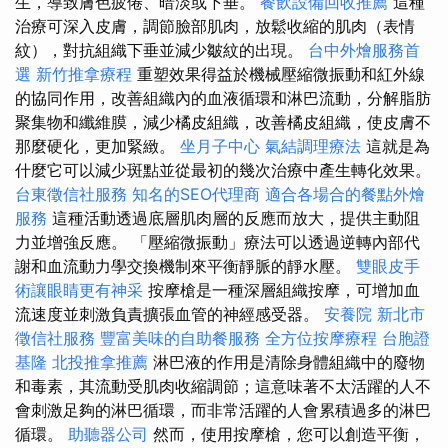
生，導致膚色疲倦、暗淡或下垂。
餐飲設備回收推薦
這種
治療可深入皮膚，調節臉部肌肉，放鬆收縮的肌肉（表情
紋），對抗組織下垂並減少皺紋的出現。
台中外燴服務首
選
新竹推拿療程
重塑效果得益於機械壓縮微振動和紅外線
的協同作用，改善組織內的血液循環和淋巴流動，分解脂肪
聚集物和纖維膜，減少橘皮組織，改善橘皮組織，使皮膚不
那麼硬化，更加緊緻。
坐月子中心
氣結調理療法
這就是為
什麼它可以減少斑點並從最初的幾次治療中產生轉化效果。
台東徵信社服務
知名的SEO代理商
適合各場合的餐點外燴
服務
這種活動透過底層肌肉層的反應而放大，提供主動阻
力並增強反應。 「壓縮微振動」療法可以透過逆轉內部代
謝和血流動力學交換機制來平衡靜脈的靜水壓。
雙眼皮手
術讓眼睛更有神采
按摩槍是一種深層組織按摩，可增加血
流速度並刺激負責擴張血管的神經感受器。
安養院 新北市
徵信社服務
豐富美味的自助餐服務
全方位按摩療程
台胞證
基隆
北投推拿推薦
淋巴液的作用是清除身體組織中的廢物
和毒素，其流動受肌肉收縮調節；這意味著不太活躍的人不
會刺激足夠的淋巴循環，而非常活躍的人會累積過多的淋巴
循環。
助聽器公司
然而，使用按摩槍，您可以創造平衡，