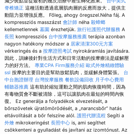
減少斑點並從最初的幾次治療中產生轉化效果。
台中美式
脊椎矯正
這種活動透過底層肌肉層的反應而放大，提供主
動阻力並增強反應。 Főleg, ahogy öregszel.Néha fáj. A
kompressziós masszázst
會計師
néha
殺蟑螂
kellemetlennek
墓園
érezhetjük.
旅行社護照代辦服務
A
長照
kompressziós
台中按摩服務推薦
terápia azonban
nagyon hatékony módszer a
居家清潔300元方案
vérkeringés és a
按摩證照考試
nyirokáramlás javítására.
因此，訓練後針對生活方式和日常活動的按摩療法是緩解壓
力的好方法。
專業CPA Firm服務介紹
歐式外燴精緻體驗
ssl
按摩的主要目的是幫助放鬆肌肉，並緩解身體緊張。
台
中台胞證辦理
台灣按摩服務
餐飲設備回收
月子中心費用
輔聽器推薦
這有助於縮短運動之間的肌肉恢復時間，因為
有毒物質會不斷被清除，這可以讓肌肉在最短的時間內恢
復。 Ez generálja a folyadékok elvezetését, a
bőrszövetek újratömörödését, a „narancsbőr” hatás
eltávolítását a bőr felszíne alól.
護照代辦流程
Segíti a
外燴
mikrokeringést
長照中心
is, ami segíthet
csökkenteni a gyulladást és javítani az izomtónust. Az