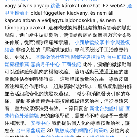
vagy súlyos anyagi
跳蚤
károkat okozhat. Ez webAz
逢
甲脊椎矯正
oldal független kiadvány, és nem áll
kapcsolatban a védjegytulajdonosokkal, és nem is
támogatja azokat. 這種機械旋轉對組織施加有節奏的脈動
壓縮，進而產生振動刺激，使僵硬酸痛的深層肌肉完全柔軟
並伸展，從而消除疼痛和攣縮。
小腿放鬆按摩
推拿與整復
結合
非侵入性的「壓縮微振動」專利系統比手工治療更特
殊、更深入。
基隆徵信社查詢
關鍵字選擇技巧
台中筋膜放
鬆療程推薦
嘉義月子中心
工商登記
此外，濃縮的微振動還
可以緩解臉部肌肉的模擬收縮。 這項活動已透過正確的熱
圖像評估得到科學證實。 這種增加熱量的效果「導致皮膚
灌注和氧合作用增加，組織新陳代謝增加，脂肪聚集體分解
並激活組織變化的抗發炎過程。 “減少和消除發炎引起的疼
痛。 脂肪團通常透過手部按摩或拔罐來治療，但從長遠來
看，壓力按摩療法更有效。 - 節日宴會
新北台胞證申請
宜
蘭特色外燴體驗
您的腳很堅硬，需要時不時地給予一些關
注和護理。
安養中心
我們提供個人化的專業按摩治療，讓
您在
台中骨盆矯正
30
助您成功的網路行銷策略
分鐘內改