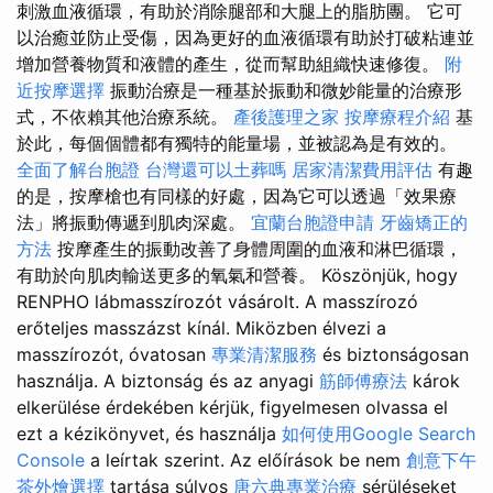
刺激血液循環，有助於消除腿部和大腿上的脂肪團。 它可
以治癒並防止受傷，因為更好的血液循環有助於打破粘連並
增加營養物質和液體的產生，從而幫助組織快速修復。
附
近按摩選擇
振動治療是一種基於振動和微妙能量的治療形
式，不依賴其他治療系統。
產後護理之家
按摩療程介紹
基
於此，每個個體都有獨特的能量場，並被認為是有效的。
全面了解台胞證
台灣還可以土葬嗎
居家清潔費用評估
有趣
的是，按摩槍也有同樣的好處，因為它可以透過「效果療
法」將振動傳遞到肌肉深處。
宜蘭台胞證申請
牙齒矯正的
方法
按摩產生的振動改善了身體周圍的血液和淋巴循環，
有助於向肌肉輸送更多的氧氣和營養。 Köszönjük, hogy
RENPHO lábmasszírozót vásárolt. A masszírozó
erőteljes masszázst kínál. Miközben élvezi a
masszírozót, óvatosan
專業清潔服務
és biztonságosan
használja. A biztonság és az anyagi
筋師傅療法
károk
elkerülése érdekében kérjük, figyelmesen olvassa el
ezt a kézikönyvet, és használja
如何使用Google Search
Console
a leírtak szerint. Az előírások be nem
創意下午
茶外燴選擇
tartása súlyos
唐六典專業治療
sérüléseket