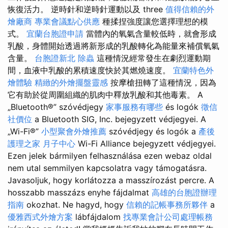
恢復活力。 逆時針和逆時針運動以及 three
值得信賴的外
燴廠商
專業會議點心供應
種揉捏強度讓您選擇理想的模
式。
宜蘭台胞證申請
當體內的氧氣含量較低時，就會形成
乳酸，身體開始透過將新形成的乳酸轉化為能量來補償氧氣
含量。
台胞證新北
除蟲
這種情況經常發生在劇烈運動期
間，血液中乳酸的累積速度快於其燃燒速度。
宜蘭特色外
燴體驗
精緻的外燴擺盤靈感
按摩槍扭轉了這種情況，因為
它有助於從周圍組織的肌肉中釋放乳酸和其他毒素。 A
„Bluetooth®” szóvédjegy
家事服務有哪些
és logók
徵信
社價位
a Bluetooth SIG, Inc. bejegyzett védjegyei. A
„Wi-Fi®”
小型聚會外燴推薦
szóvédjegy és logók a
產後
護理之家 月子中心
Wi-Fi Alliance bejegyzett védjegyei.
Ezen jelek bármilyen felhasználása ezen webaz oldal
nem utal semmilyen kapcsolatra vagy támogatásra.
Javasoljuk, hogy korlátozza a masszírozást percre. A
hosszabb masszázs enyhe fájdalmat
高雄的台胞證辦理
指南
okozhat. Ne hagyd, hogy
信賴的記帳事務所夥伴
a
優雅西式外燴方案
lábfájdalom
找專業會計公司處理帳務