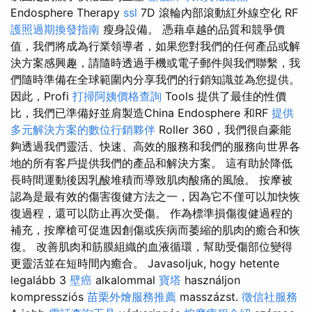
Endosphere Therapy
ssl
7D 滾輪內部滾動紅外線空化 RF
護照過期換發指南
瘦身設備。 憑藉卓越的品質和競爭價
值，我們將成為行業領導者，如果您對我們的任何產品或解
決方案感興趣，請隨時透過手機或電子郵件與我們聯繫，我
們隨時準備在全球範圍內分享我們的行銷知識並為您提供。
因此，Profi
打掃阿姨價格查詢
Tools 提供了最佳的性價
比，我們已準備好並肩製造China Endosphere 和RF
提供
多元解決方案的數位行銷夥伴
Roller 360，我們很自豪能
夠透過我們靈活、快速、高效的服務和我們的服務向世界各
地的所有客戶提供我們的產品和解決方案。 這有助於降低
長時間運動後因乳酸堆積而導致肌肉酸痛的風險。 按摩被
認為是最有效的傷害復健方法之一，因為它不僅可以加快恢
復過程，還可以防止再次受傷。 作為標準損傷復健過程的
補充，按摩槍可促進因創傷或疾病而萎縮的肌肉的癒合和恢
復。 改善肌肉和筋膜組織的血液循環，幫助受傷部位變得
更靈活並在短時間內癒合。 Javasoljuk, hogy hetente
legalább 3
壁癌
alkalommal
寶塔
használjon
kompressziós
苗栗外燴服務推薦
masszázst.
徵信社服務