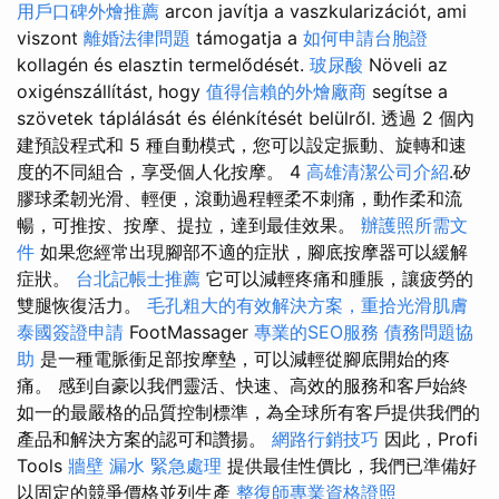
用戶口碑外燴推薦
arcon javítja a vaszkularizációt, ami
viszont
離婚法律問題
támogatja a
如何申請台胞證
kollagén és elasztin termelődését.
玻尿酸
Növeli az
oxigénszállítást, hogy
值得信賴的外燴廠商
segítse a
szövetek táplálását és élénkítését belülről. 透過 2 個內
建預設程式和 5 種自動模式，您可以設定振動、旋轉和速
度的不同組合，享受個人化按摩。 4
高雄清潔公司介紹
.矽
膠球柔韌光滑、輕便，滾動過程輕柔不刺痛，動作柔和流
暢，可推按、按摩、提拉，達到最佳效果。
辦護照所需文
件
如果您經常出現腳部不適的症狀，腳底按摩器可以緩解
症狀。
台北記帳士推薦
它可以減輕疼痛和腫脹，讓疲勞的
雙腿恢復活力。
毛孔粗大的有效解決方案，重拾光滑肌膚
泰國簽證申請
FootMassager
專業的SEO服務
債務問題協
助
是一種電脈衝足部按摩墊，可以減輕從腳底開始的疼
痛。 感到自豪以我們靈活、快速、高效的服務和客戶始終
如一的最嚴格的品質控制標準，為全球所有客戶提供我們的
產品和解決方案的認可和讚揚。
網路行銷技巧
因此，Profi
Tools
牆壁 漏水 緊急處理
提供最佳性價比，我們已準備好
以固定的競爭價格並列生產
整復師專業資格證照