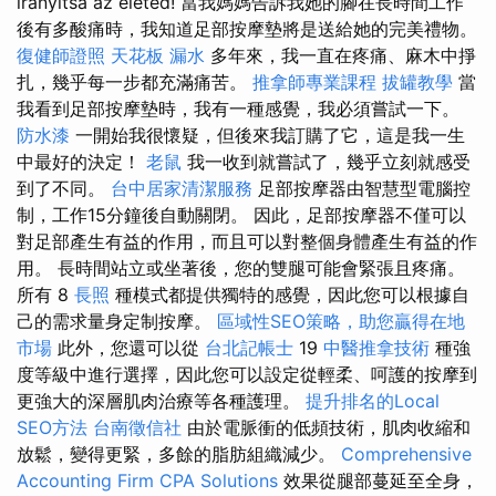
irányítsa az életed! 當我媽媽告訴我她的腳在長時間工作
後有多酸痛時，我知道足部按摩墊將是送給她的完美禮物。
復健師證照
天花板 漏水
多年來，我一直在疼痛、麻木中掙
扎，幾乎每一步都充滿痛苦。
推拿師專業課程
拔罐教學
當
我看到足部按摩墊時，我有一種感覺，我必須嘗試一下。
防水漆
一開始我很懷疑，但後來我訂購了它，這是我一生
中最好的決定！
老鼠
我一收到就嘗試了，幾乎立刻就感受
到了不同。
台中居家清潔服務
足部按摩器由智慧型電腦控
制，工作15分鐘後自動關閉。 因此，足部按摩器不僅可以
對足部產生有益的作用，而且可以對整個身體產生有益的作
用。 長時間站立或坐著後，您的雙腿可能會緊張且疼痛。
所有 8
長照
種模式都提供獨特的感覺，因此您可以根據自
己的需求量身定制按摩。
區域性SEO策略，助您贏得在地
市場
此外，您還可以從
台北記帳士
19
中醫推拿技術
種強
度等級中進行選擇，因此您可以設定從輕柔、呵護的按摩到
更強大的深層肌肉治療等各種護理。
提升排名的Local
SEO方法
台南徵信社
由於電脈衝的低頻技術，肌肉收縮和
放鬆，變得更緊，多餘的脂肪組織減少。
Comprehensive
Accounting Firm CPA Solutions
效果從腿部蔓延至全身，