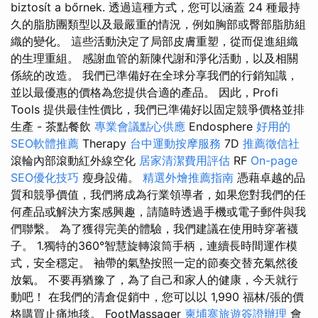
biztosít a bőrnek. 透過這種方式，您可以涵蓋 24 種最持
久的脂肪團類型以及最嚴重的情況，例如胸部或臀部脂肪組
織的變化。 這些活動決定了局部皮膚重塑，從而促進組織
的生理重組。 感謝血管的新陳代謝和淨化活動，以及相關
係統的改造。 我們已準備好在全球分享我們的行銷知識，
並以最優惠的價格為您提供合適的產品。 因此，Profi
Tools 提供最佳性價比，我們已準備好以固定競爭價格並排
生產 - 茶點餐飲
專業會議點心供應
Endosphere
好用的
SEO軟體推薦
Therapy
台中運動按摩服務
7D
推薦徵信社
滾輪內部滾動紅外線空化
居家清潔費用評估
RF
On-page
SEO優化技巧
瘦身設備。
精選外燴推薦指南
憑藉卓越的品
質和競爭價值，我們將成為行業領導者，如果您對我們的任
何產品或解決方案感興趣，請隨時透過手機或電子郵件與我
們聯繫。 為了獲得完美的體驗，我們建議在使用時穿著襪
子。 1.獨特的360°智慧旋轉滾筒手柄，連續長時間運作模
式，安全穩定。 袖帶的氣墊按照一定的節奏交替充氣然後
放氣。 不要再猶豫了，為了自己和家人的健康，今天就行
動吧！ 在我們的清倉促銷中，您可以以 1,990 福林/張的價
格購買止痛地毯。 FootMassager
柬埔寨旅遊簽證辦理
會