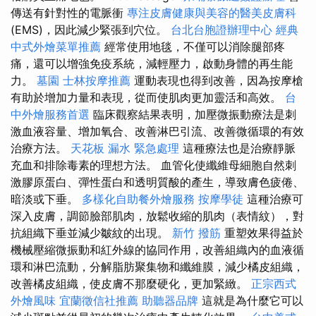
傳送有針對性的電脈衝
專注皮膚健康與美容的醫美皮膚科
(EMS)，因此減少緊張到穴位。
台北台胞證辦理中心
經典
中式外燴菜單推薦
經常使用地毯，不僅可以消除腿部疼
痛，還可以增強免疫系統，減輕壓力，啟動身體的再生能
力。
墓園
士林按摩推薦
運動表現也得到改善，因為按摩槍
有助於增加力量和表現，從而使肌肉更加靈活和高效。
台
中外燴服務首選
臨床觀察結果表明，加壓微振動療法是刺
激血液容量、增加氧合、改善淋巴引流、改善微循環的有效
治療方法。
天花板 漏水 緊急處理
這種療法也是治療靜脈
充血和排除毒素的理想方法。 血管化使纖維母細胞自然刺
激膠原蛋白、彈性蛋白和透明質酸的產生，導致膚色疲倦、
暗淡或下垂。
多樣化自助餐外燴服務
按摩學徒
這種治療可
深入皮膚，調節臉部肌肉，放鬆收縮的肌肉（表情紋），對
抗組織下垂並減少皺紋的出現。
新竹 撥筋
重塑效果得益於
機械壓縮微振動和紅外線的協同作用，改善組織內的血液循
環和淋巴流動，分解脂肪聚集物和纖維膜，減少橘皮組織，
改善橘皮組織，使皮膚不那麼硬化，更加緊緻。
正宗西式
外燴風味
宜蘭徵信社推薦
助聽器品牌
這就是為什麼它可以