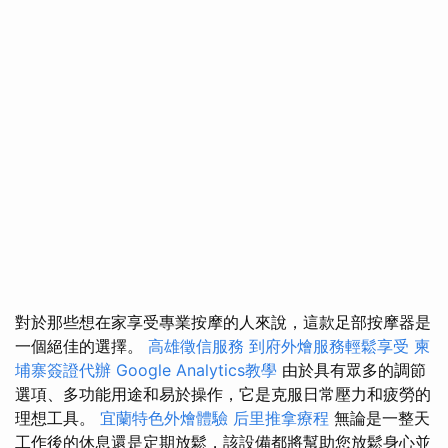
對於那些想在家享受專業按摩的人來說，這款足部按摩器是
一個絕佳的選擇。
高雄徵信服務
到府外燴服務輕鬆享受
柬
埔寨簽證代辦
Google Analytics教學
由於具有眾多的調節
選項、多功能用途和易於操作，它是克服日常壓力和疲勞的
理想工具。
宜蘭特色外燴體驗
后里推拿療程
無論是一整天
工作後的休息還是定期放鬆，該設備都將幫助您放鬆身心並