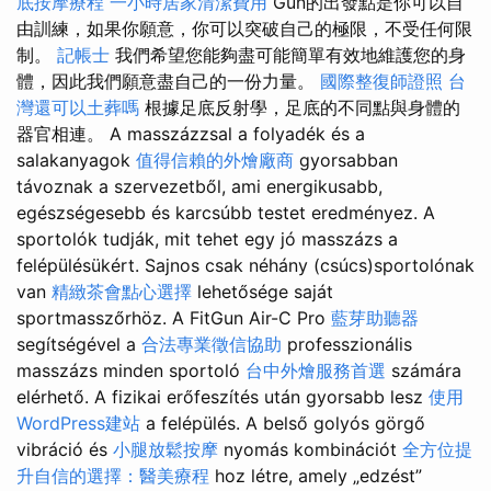
底按摩療程
一小時居家清潔費用
Gun的出發點是你可以自
由訓練，如果你願意，你可以突破自己的極限，不受任何限
制。
記帳士
我們希望您能夠盡可能簡單有效地維護您的身
體，因此我們願意盡自己的一份力量。
國際整復師證照
台
灣還可以土葬嗎
根據足底反射學，足底的不同點與身體的
器官相連。 A masszázzsal a folyadék és a
salakanyagok
值得信賴的外燴廠商
gyorsabban
távoznak a szervezetből, ami energikusabb,
egészségesebb és karcsúbb testet eredményez. A
sportolók tudják, mit tehet egy jó masszázs a
felépülésükért. Sajnos csak néhány (csúcs)sportolónak
van
精緻茶會點心選擇
lehetősége saját
sportmasszőrhöz. A FitGun Air-C Pro
藍芽助聽器
segítségével a
合法專業徵信協助
professzionális
masszázs minden sportoló
台中外燴服務首選
számára
elérhető. A fizikai erőfeszítés után gyorsabb lesz
使用
WordPress建站
a felépülés. A belső golyós görgő
vibráció és
小腿放鬆按摩
nyomás kombinációt
全方位提
升自信的選擇：醫美療程
hoz létre, amely „edzést”