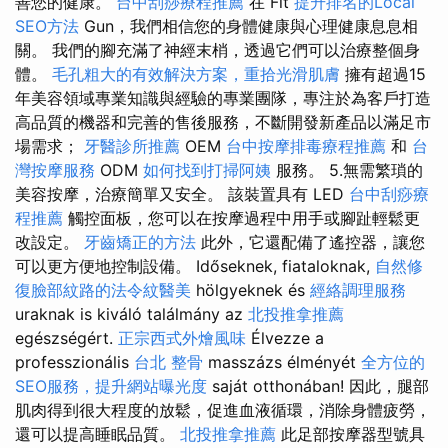
善您的健康。
台中刮痧療程推薦
在 Fit
提升排名的Local
SEO方法
Gun，我們相信您的身體健康與心理健康息息相
關。 我們的腳充滿了神經末梢，透過它們可以治療整個身
體。
毛孔粗大的有效解決方案，重拾光滑肌膚
擁有超過15
年美容領域專業知識與經驗的專業團隊，專注於為客戶打造
高品質的機器和完善的售後服務，不斷開發新產品以滿足市
場需求；
牙醫診所推薦
OEM
台中按摩排毒療程推薦
和
台
灣按摩服務
ODM
如何找到打掃阿姨
服務。 5.無需繁瑣的
美容按摩，治療簡單又安全。 該裝置具有 LED
台中刮痧療
程推薦
觸控面板，您可以在按摩過程中用手或腳趾輕鬆更
改設定。
牙齒矯正的方法
此外，它還配備了遙控器，讓您
可以更方便地控制設備。 Időseknek, fiataloknak,
自然修
復臉部紋路的法令紋醫美
hölgyeknek és
經絡調理服務
uraknak is kiváló találmány az
北投推拿推薦
egészségért.
正宗西式外燴風味
Élvezze a
professzionális
台北 整骨
masszázs élményét
全方位的
SEO服務，提升網站曝光度
saját otthonában! 因此，腿部
肌肉得到很大程度的放鬆，促進血液循環，消除身體疲勞，
還可以提高睡眠品質。
北投推拿推薦
此足部按摩器型號具