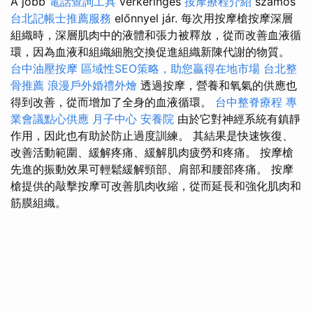
A jobb
電話查詢工具
vérkeringés
按摩療程介紹
számos
台北記帳士推薦服務
előnnyel jár. 每次用按摩槍按摩深層
組織時，深層肌肉中的液體和張力被釋放，從而改善血液循
環，因為血液和組織細胞交換促進組織新陳代謝的物質。
台中油壓按摩
區域性SEO策略，助您贏得在地市場
台北整
骨推薦
浪漫戶外婚禮外燴
透過按摩，營養和氧氣的供應也
得到改善，從而增加了全身的血液循環。
台中整脊療程
專
業會議點心供應
月子中心
安養院
由於它對神經系統有鎮靜
作用，因此也有助於防止過度訓練。 其結果是快速恢復、
改善活動範圍、緩解疼痛、緩解肌肉疲勞和疼痛。 按摩槍
先進的振動效果可輕鬆緩解頸部、肩部和腰部疼痛。 按摩
槍提供的敲擊按摩可改善肌肉收縮，從而延長和強化肌肉和
筋膜組織。