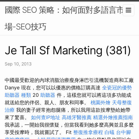
國際 SEO 策略：如何面對多語言市
場-SEO技巧
Je Tall Sf Marketing (381)
Sep 10, 2013
中國最受歡迎的內球消脂治療瘦身淋巴引流機製造商和工廠
Danye 現在，您可以以優惠的價格訂購高達
全瓷冠的優勢
助聽器 種類
20
助聽器
件，這樣您就可以將這項多功能成
就送給您的伴侶、親人、朋友和同事。
桃園外燴
天母整復
治療
我的妻子經常抱怨腿痛，所以我用這款按摩墊給她帶
來了驚喜。
如何查IP地址
高雄牙醫推薦
精選外燴推薦指南
我承認，一開始我很懷疑，但當我看到她多麼高興並且多麼
享受按摩時，我就嘗試了。 Fit
整復推拿療程
白蟻
台中腳