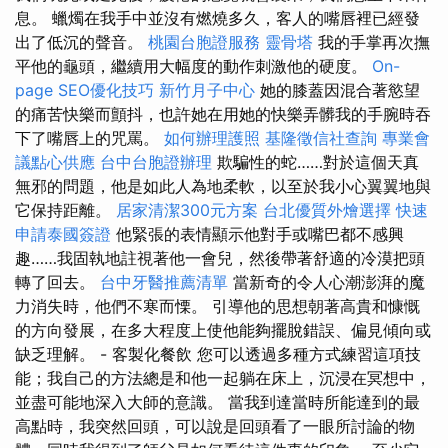
息。 蠟燭在我手中並沒有燃燒多久，客人的嘴唇裡已經發
出了低沉的聲音。
桃園台胞證服務
靈骨塔
我的手掌再次撫
平他的龜頭，繼續用大幅度的動作刺激他的硬度。
On-
page SEO優化技巧
新竹月子中心
她的膝蓋因混合著慾望
的痛苦快樂而顫抖，也許她在用她的快樂弄髒我的手腕時吞
下了嘴唇上的咒罵。
如何辦理護照
基隆徵信社查詢
專業會
議點心供應
台中台胞證辦理
欺騙性的蛇……對於這個天真
無邪的問題，他是如此人為地柔軟，以至於我小心翼翼地與
它保持距離。
居家清潔300元方案
台北優質外燴選擇
快速
申請泰國簽證
他緊張的表情顯示他對手或嘴巴都不感興
趣……我固執地註視著他一會兒，然後帶著舒適的冷漠把頭
轉了回去。
台中牙醫推薦清單
當新奇的令人心潮澎湃的魔
力消失時，他們不寒而慄。 引導他的思想朝著高貴和慷慨
的方向發展，在多大程度上使他能夠擺脫錯誤、偏見傾向或
缺乏理解。 - 客製化餐飲 您可以透過多種方式練習這項技
能；我自己的方法總是和他一起躺在床上，沉浸在冥想中，
並盡可能地深入大師的意識。 當我到達當時所能達到的最
高點時，我突然回頭，可以說是回頭看了一眼所討論的物