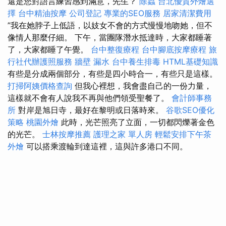
還是您對語言練習感到滿意，先生？
除蟲
台北優質外燴選
擇
台中精油按摩
公司登記
專業的SEO服務
居家清潔費用
”我在她脖子上低語，以妓女不會的方式慢慢地吻她，但不
像情人那麼仔細。 下午，當團隊潛水抵達時，大家都睡著
了，大家都睡了午覺。
台中整復療程
台中腳底按摩療程
旅
行社代辦護照服務
牆壁 漏水
台中養生排毒
HTML基礎知識
有些是分成兩個部分，有些是四小時合一，有些只是這樣。
打掃阿姨價格查詢
但我心裡想，我會盡自己的一份力量，
這樣就不會有人說我不再與他們領受聖餐了。
會計師事務
所
對岸是旭日寺，最好在黎明或日落時來。
谷歌SEO優化
策略
桃園外燴
此時，光芒照亮了立面，一切都閃爍著金色
的光芒。
士林按摩推薦
護理之家 單人房
輕鬆安排下午茶
外燴
可以搭乘渡輪到達這裡，這與許多港口不同。