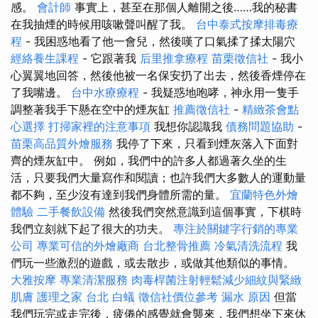
感。
會計師
事實上，甚至在那個人離開之後……我的秘書
在我抽煙的時候用咳嗽聲叫醒了我。
台中泰式按摩排毒療
程
- 我困惑地看了他一會兒，然後嘆了口氣揉了揉太陽穴
經絡養生課程
- 它跟著我
后里推拿療程
苗栗徵信社
- 我小
心翼翼地回答，然後他被一名保安扔了出去，然後香煙停在
了我嘴邊。
台中水療療程
- 我疑惑地咆哮，神永用一隻手
調整著我手下懸在空中的煙灰缸
推薦徵信社
-
精緻茶會點
心選擇
打掃家裡的注意事項
我想你認識我
債務問題協助
-
苗栗高品質外燴服務
我停了下來，只看到煙灰落入下面對
齊的煙灰缸中。 例如，我們中的許多人都過著久坐的生
活，只要我們大量寫作和閱讀；也許我們大多數人的運動量
都不夠，至少沒有達到我們身體所需的量。
宜蘭特色外燴
體驗
二手餐飲設備
然後我們突然意識到這個事實，下棋時
我們立刻就下起了很大的功夫。
專注於關鍵字行銷的專業
公司
專業可信的外燴廠商
台北整骨推薦
冷氣清洗流程
我
們玩一些激烈的遊戲，或去散步，或做其他類似的事情。
大雅按摩
專業清潔服務
肉毒桿菌注射輕鬆減少細紋與緊緻
肌膚
護理之家 台北
白蟻
徵信社價位參考
漏水 原因
但當
我們玩完或走完後，疲倦的感覺就會襲來，我們想坐下來休