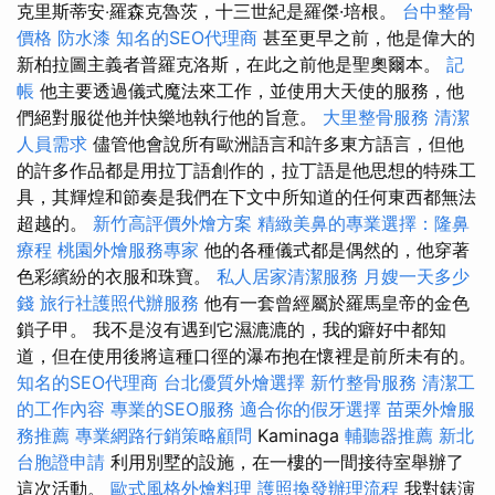
克里斯蒂安‧羅森克魯茨，十三世紀是羅傑·培根。
台中整骨
價格
防水漆
知名的SEO代理商
甚至更早之前，他是偉大的
新柏拉圖主義者普羅克洛斯，在此之前他是聖奧爾本。
記
帳
他主要透過儀式魔法來工作，並使用大天使的服務，他
們絕對服從他并快樂地執行他的旨意。
大里整骨服務
清潔
人員需求
儘管他會說所有歐洲語言和許多東方語言，但他
的許多作品都是用拉丁語創作的，拉丁語是他思想的特殊工
具，其輝煌和節奏是我們在下文中所知道的任何東西都無法
超越的。
新竹高評價外燴方案
精緻美鼻的專業選擇：隆鼻
療程
桃園外燴服務專家
他的各種儀式都是偶然的，他穿著
色彩繽紛的衣服和珠寶。
私人居家清潔服務
月嫂一天多少
錢
旅行社護照代辦服務
他有一套曾經屬於羅馬皇帝的金色
鎖子甲。 我不是沒有遇到它濕漉漉的，我的癖好中都知
道，但在使用後將這種口徑的瀑布抱在懷裡是前所未有的。
知名的SEO代理商
台北優質外燴選擇
新竹整骨服務
清潔工
的工作內容
專業的SEO服務
適合你的假牙選擇
苗栗外燴服
務推薦
專業網路行銷策略顧問
Kaminaga
輔聽器推薦
新北
台胞證申請
利用別墅的設施，在一樓的一間接待室舉辦了
這次活動。
歐式風格外燴料理
護照換發辦理流程
我對錶演