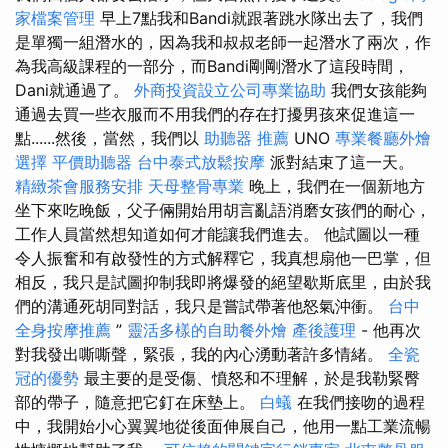
家檔案管理
早上7點我和Bandi就跟著跳水隊出去了，我們
是單獨一組潛水的，因為我和叔叔老師一起潛水了兩次，作
為我高級課程的一部分，而Bandi剛剛潛水了這段時間，
Dani就通過了。
外商投資設立公司專業協助
我們女孩能夠
通過去買一些衣服而不用我們的存在打擾男孩來促進這一
點......然後，當然，我們以
助聽器 推薦
UNO
專業餐廳外燴
選擇
平價助聽器
台中泰式放鬆按摩
派對結束了這一天。
精緻茶會服務安排
天母整骨專業
晚上，我們在一個新地方
坐下來吃晚飯，父子倆開始用胡言亂語消磨女孩們的耐心，
工作人員當然想知道如何才能讓我們進去。 他試圖以一種
令人振奮和有啟發性的方式解釋它，我真想扇他一巴掌，但
相反，我只是試圖抑制我即將爆發的絕望歇斯底里，由於我
們的溝通死胡同對話，我只是嘗試帶著他怒氣沖衝。
台中
全身按摩推薦
”
靈活多樣的自助餐外燴
產後護理
- 他再次
對我發出嘶嘶聲，緊張，我的內心湧動著許多情緒。
全瓷
冠的優勢
最主要的是受​​傷、憤怒和不理解，於是我勒緊臀
部的帶子，隨意把它釘在床墊上。
白蟻
在我們接吻的過程
中，我開始小心翼翼地從後面伸展自己，他用一點工業流暢