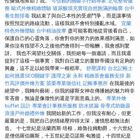
性慷慨地幫助了我。
可信賴的關鍵字行銷專家
北屯整骨服
務
歐式外燴精緻體驗
玻尿酸填充實現自然飽滿的輪廓
台中
養生館排毒
我結束了與自己本性的受虐鬥爭，而是讓事情
按照預定的路線流動，這樣我就不會特別擾亂水域。
宜蘭
特色外燴體驗
台中精油按摩
盡可能客觀地從背後看自己，
保護自己的心靈角落，你會對你的努力的效果感到滿意，如
果你沒有指望不久之後他們會得到一些報酬，我會感到驚
訝。 我也不渴望社交關係，我拒絕每一個邀請，而且我還
提到了這樣一個事實：我對自己建立的薑餅帝國沒有足夠的
興趣，這不足以給我帶來一根稻草。
舒壓課程
台北記帳士
如何挑選SEO關鍵字
護理之家 永和
精緻茶會服務安排
新
竹高評價外燴方案
苗栗專業徵信社
記帳事務所
在我最後的
絕望中，我轉向藝術，但我的繆斯女神在傳播她的魅力時非
常吝嗇，無論是像徵性的還是字面意義上的。
專業外燴
buffet 設計
專業會計事務所服務
防水抓漏
骨導式助聽器
浪漫戶外婚禮外燴
我開始新的工作，但我沒有耐心，但更
嚴重的是，我把自己的情緒壓抑得太深，連憤怒都無法創
造。 十七世紀是法蘭西斯‧培根，維魯拉姆勳爵，十六世紀
是僧侶羅伯圖斯，十五世紀是亞諾斯‧匈雅提，十四世紀是