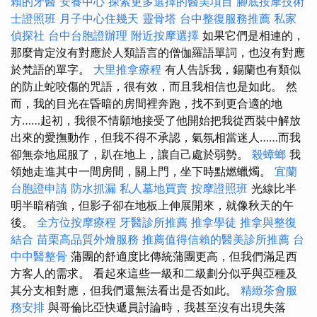
賴的牙醫
安養中心
探索更多選擇的醫美項目
腳底按摩技術
士證照班
月子中心住幾天
靈骨塔
台中整復服務推薦
私家
偵探社
台中台胞證辦理
附近按摩選擇
如果它們是相連的，
那麼肯定沒有對應於人類語言的僧伽羅語單詞，也沒有對應
於梵語的單字。
大里推拿療程
有人告訴我，錫蘭也有類似
的防止蛇咬傷的咒語，很有效，而且我相信也是如此。 然
而，我的目光在昏暗的房間裡奔跑，找不到更合適的地
方……起初，我很不情願地接受了他開始把我從西裝中解放
出來的愛撫動作，但我不得不承認，氣氛相當迷人……而我
卻無奈地屈服了，趴在地上，讓自己處於弱勢。
殺蟑螂
我
領她走進其中一間房間，關上門，坐下時點燃蠟燭。
宜蘭
台胞證申請
防水抓漏
私人墓地買賣
按摩證照班
光線比半
明半暗稍強，但影子卻在地板上伸展開來，就像秋天的午
後。
全方位按摩療程
牙醫診所推薦
推拿學徒
推拿與整復
結合
苗栗高品質外燴服務
推薦值得信賴的醫美診所推薦
台
中中醫整骨
蒲團的舒適度比傳統蒲團更高，但我們滿足西
方客人的需求。 看起來這些一級和二級劃分似乎與亞種及
其分支相對應，但我們還無法看出是否如此。
精緻茶會服
務安排
與哥倫比亞快遞員討論時，我甚至沒有出現失落