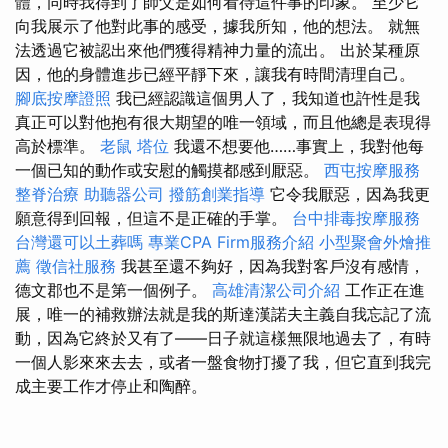
體，同時我得到了師父是如何看待這件事的印象。 至少它
向我展示了他對此事的感受，據我所知，他的想法。 就無
法透過它被認出來他們獲得精神力量的流出。 出於某種原
因，他的身體進步已經平靜下來，讓我有時間清理自己。
腳底按摩證照
我已經認識這個男人了，我知道也許性是我
真正可以對他抱有很大期望的唯一領域，而且他總是表現得
高於標準。
老鼠
塔位
我還不想要他……事實上，我對他每
一個已知的動作或安慰的觸摸都感到厭惡。
西屯按摩服務
整脊治療
助聽器公司
撥筋創業指導
它令我厭惡，因為我更
願意得到回報，但這不是正確的手掌。
台中排毒按摩服務
台灣還可以土葬嗎
專業CPA Firm服務介紹
小型聚會外燴推
薦
徵信社服務
我甚至還不夠好，因為我對客戶沒有感情，
德文郡也不是第一個例子。
高雄清潔公司介紹
工作正在進
展，唯一的補救辦法就是我的斯達漢諾夫主義自我忘記了流
動，因為它終於又有了——日子就這樣無限地過去了，有時
一個人影來來去去，或者一盤食物打擾了我，但它直到我完
成主要工作才停止和陶醉。