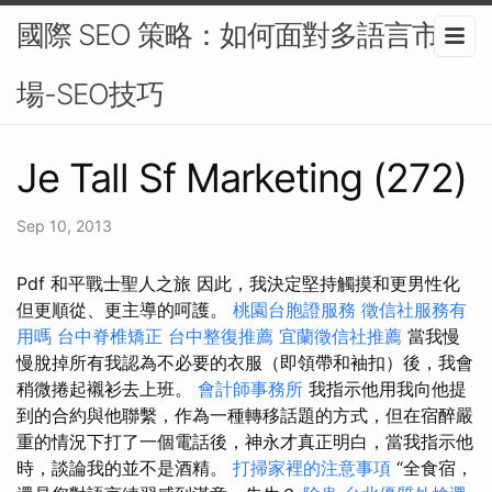
國際 SEO 策略：如何面對多語言市
場-SEO技巧
Je Tall Sf Marketing (272)
Sep 10, 2013
Pdf 和平戰士聖人之旅 因此，我決定堅持觸摸和更男性化
但更順從、更主導的呵護。
桃園台胞證服務
徵信社服務有
用嗎
台中脊椎矯正
台中整復推薦
宜蘭徵信社推薦
當我慢
慢脫掉所有我認為不必要的衣服（即領帶和袖扣）後，我會
稍微捲起襯衫去上班。
會計師事務所
我指示他用我向他提
到的合約與他聯繫，作為一種轉移話題的方式，但在宿醉嚴
重的情況下打了一個電話後，神永才真正明白，當我指示他
時，談論我的並不是酒精。
打掃家裡的注意事項
“全食宿，