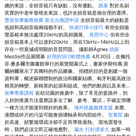
總的來說，全頻音箱只有缺點，沒有優點。
跳蚤
對於名副
其實的中老年發燒友來說，也許全頻音箱是個合理的選擇。
豐原按摩服務推薦
新北台胞證申請
全頻音箱最大的缺點是
低頻和高頻音箱兩端都不好。
快速打掃小技巧
有些全頻揚
聲器根本無法處理20kHz的高頻擴展。
長照中心
但有些全
頻音箱基本上可以達到20kHz，而在13kHz~14kHz以上則
存在一些衰減或明顯的音質問題。 攝影師Ágnes
偵探
Mezősi作品展開幕
好用的SEO軟體推薦
4月30日，在佩托
菲·桑多爾市圖書館舉行的展覽開幕式上，畫家伊斯特萬·莫
爾納爾展示了其獨特的作品圖像。 招標的目的是創建一個
資料庫，概述蘇聯體制的政治和國家結構、匈牙利最高政治
精英的轉變、新精英的起源和組成、他們的動員以及未來...
按摩專業課程
在幼兒園的推廣中，除了常見的套路外，別
人好的推廣方法還應該多去了解、參考、嘗試，不確定用哪
一種方法才能達到很好的效果。
海外抓姦服務支援
灰塵、
液體或碎片的污染可能會損壞軸承和內部組件。
安養院
由
於高速、頻繁循環或冷卻不足而導致過熱。 當地震發生
時，我們必須立即正確地應對。
漏水 打針撐多久
如果一時