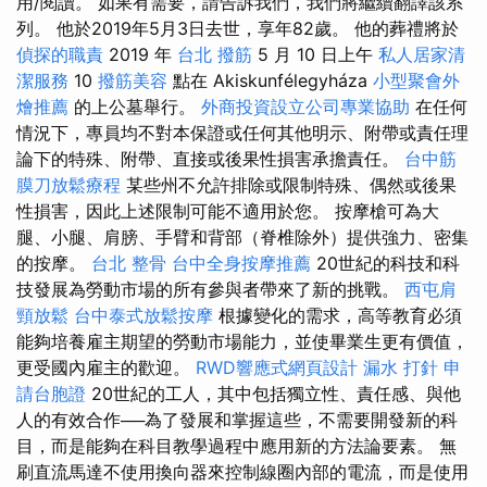
用/閱讀。 如果有需要，請告訴我們，我們將繼續翻譯該系
列。 他於2019年5月3日去世，享年82歲。 他的葬禮將於
偵探的職責
2019 年
台北 撥筋
5 月 10 日上午
私人居家清
潔服務
10
撥筋美容
點在 Akiskunfélegyháza
小型聚會外
燴推薦
的上公墓舉行。
外商投資設立公司專業協助
在任何
情況下，專員均不對本保證或任何其他明示、附帶或責任理
論下的特殊、附帶、直接或後果性損害承擔責任。
台中筋
膜刀放鬆療程
某些州不允許排除或限制特殊、偶然或後果
性損害，因此上述限制可能不適用於您。 按摩槍可為大
腿、小腿、肩膀、手臂和背部（脊椎除外）提供強力、密集
的按摩。
台北 整骨
台中全身按摩推薦
20世紀的科技和科
技發展為勞動市場的所有參與者帶來了新的挑戰。
西屯肩
頸放鬆
台中泰式放鬆按摩
根據變化的需求，高等教育必須
能夠培養雇主期望的勞動市場能力，並使畢業生更有價值，
更受國內雇主的歡迎。
RWD響應式網頁設計
漏水 打針
申
請台胞證
20世紀的工人，其中包括獨立性、責任感、與他
人的有效合作──為了發展和掌握這些，不需要開發新的科
目，而是能夠在科目教學過程中應用新的方法論要素。 無
刷直流馬達不使用換向器來控制線圈內部的電流，而是使用