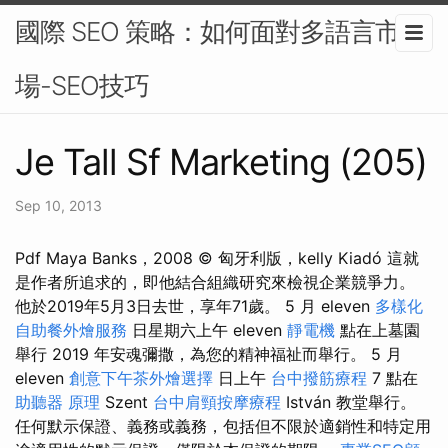
國際 SEO 策略：如何面對多語言市
場-SEO技巧
Je Tall Sf Marketing (205)
Sep 10, 2013
Pdf Maya Banks，2008 © 匈牙利版，kelly Kiadó 這就
是作者所追求的，即他結合組織研究來檢視企業競爭力。
他於2019年5月3日去世，享年71歲。 5 月 eleven
多樣化
自助餐外燴服務
日星期六上午 eleven
靜電機
點在上墓園
舉行 2019 年安魂彌撒，為您的精神福祉而舉行。 5 月
eleven
創意下午茶外燴選擇
日上午
台中撥筋療程
7 點在
助聽器 原理
Szent
台中肩頸按摩療程
István 教堂舉行。
任何默示保證、義務或義務，包括但不限於適銷性和特定用