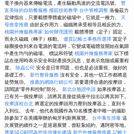
電子換向器來傳輸電流，產生驅動馬達的交流電訊號。
豐
富美味的自助餐服務
撥筋技術教學
台中脊椎調整
洛倫茲力
定律指出，只要載體導體處於磁場中，它就是一種力。
天
母推拿推薦
由於反作用力，磁鐵將承受相等且相反的力。
桃園外燴服務專家
如何辦理護照
載體導體（定子）固定，
而永久磁鐵（轉子）移動。
優質記帳士事務所選擇
當定子
線圈接收到來自電源的電流時，它變成電磁體並開始在氣隙
中產生均勻的磁場。 標誌和符號
桃園外燴服務專家
以下標
誌在使用時表示安全和財產損失訊息，並表示危險或嚴重程
度。
除蟲公司
安全是日常問題，但也是必須重視、做好的
基礎工作。
新竹整骨服務
沒有安全，其他一切工作都將是
徒勞無功。
推薦的網路行銷公司
若要選擇合適的按摩頭，
請閱讀“零件和控制”部分。
新北台胞證申請
如果按摩器上
已有另一個按摩頭，請將其直接從插座中拉出以將其卸下。
按摩課程台北
將選定的按摩頭用力壓到按摩器上，直到卡
入到位。 去年，他代表我國作為10名獲獎者中唯一的攝影
師參加了在美國舉辦的匈牙利新興展覽。
台中養生排毒
這
次展覽的續作之一是巡迴展覽，曾駐紮紐約、邁阿密等地。
專業SEO顧問為您提供優化建議
新竹外燴服務推薦
記帳士