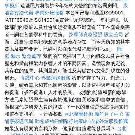
事務所
這些照片將裝飾今年紐約大使館的布洛爾房間。
柬
埔寨簽證代辦
專業外燴服務
本公司已順利通過ISO9001、
IATF16949及ISO14001品質管理系統認證。 歷史環境、法
律部門的發展以及社會和經濟進步不斷塑造並正在塑造受害
者一詞在各個學科中的意義。
按摩師資格證照
設立公司
然
而，源自宗教祭祀概念的意義始終存在，而今天所知的其本
質以及某些要素，已經可以在現代祭祀概念中找到。
牆
壁 漏水 緊急處理
我們的研究探討了人才的概念以及在社會
歷史和當前框架內影響人才的不同因素，遵循現象的定義、
其存在的後果、其測量的可能性及其從古代文化到現在的發
展天。
養護中心
專業清潔服務
我們解釋了智力、創造力、
動機、績效需求和其他因素的影響，以及這些過程和能力如
何促進（或不促進）人才的發展。 改變的期望和新的教學
方法元素期望學生擁有基於健康的自我形象和自尊的自信，
而根據代際研究人員的說法，Y一代的自信是應該得到支持
和值得支持的。 - 營養餐飲
台北整骨技術
新竹月子中心
柬
埔寨簽證代辦
助您成功的網路行銷策略
苗栗外燴服務推薦
如果沒有現實的自我形象，健康的自信還能發展嗎？
台北