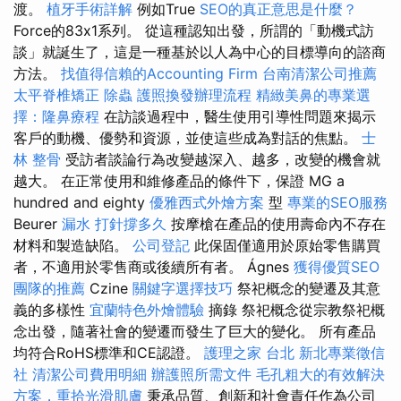
渡。
植牙手術詳解
例如True
SEO的真正意思是什麼？
Force的83x1系列。 從這種認知出發，所謂的「動機式訪
談」就誕生了，這是一種基於以人為中心的目標導向的諮商
方法。
找值得信賴的Accounting Firm
台南清潔公司推薦
太平脊椎矯正
除蟲
護照換發辦理流程
精緻美鼻的專業選
擇：隆鼻療程
在訪談過程中，醫生使用引導性問題來揭示
客戶的動機、優勢和資源，並使這些成為對話的焦點。
士
林 整骨
受訪者談論行為改變越深入、越多，改變的機會就
越大。 在正常使用和維修產品的條件下，保證 MG a
hundred and eighty
優雅西式外燴方案
型
專業的SEO服務
Beurer
漏水 打針撐多久
按摩槍在產品的使用壽命內不存在
材料和製造缺陷。
公司登記
此保固僅適用於原始零售購買
者，不適用於零售商或後續所有者。 Ágnes
獲得優質SEO
團隊的推薦
Czine
關鍵字選擇技巧
祭祀概念的變遷及其意
義的多樣性
宜蘭特色外燴體驗
摘錄 祭祀概念從宗教祭祀概
念出發，隨著社會的變遷而發生了巨大的變化。 所有產品
均符合RoHS標準和CE認證。
護理之家 台北
新北專業徵信
社
清潔公司費用明細
辦護照所需文件
毛孔粗大的有效解決
方案，重拾光滑肌膚
秉承品質、創新和社會責任作為公司