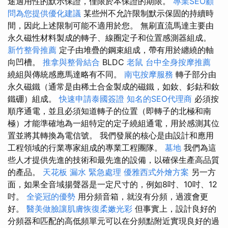
途適用性的默示保證，僅限於本保證的期限。
專業SEO顧
問為您提供優化建議
某些州不允許限制默示保固的持續時
間，因此上述限制可能不適用於您。 無刷直流馬達主要由
永久磁性材料製成的轉子、線圈定子和位置感測器組成。
新竹整骨推薦
定子由堆疊的鋼束組成，帶有用於纏繞的軸
向凹槽。
推拿與整骨結合
BLDC
老鼠
台中全身按摩推薦
繞組與傳統感應馬達略有不同。
南屯按摩服務
轉子部分由
永久磁鐵（通常是由稀土合金製成的磁鐵，如釹、釤鈷和釹
鐵硼）組成。
快速申請泰國簽證
知名的SEO代理商
必須按
順序通電，並且必須知道轉子的位置（即轉子的北極和南
極）才能準確地為一組特定的定子繞組通電，用於感測其位
置並將其轉換為電信號。 我們發展的核心是由設計和應用
工程領域的行業專家組成的專業工程團隊。
墓地
我們為這
些人才提供先進的技術和最先進的設備，以確保生產高品質
的產品。
天花板 漏水 緊急處理
優雅西式外燴方案
另一方
面，如果全音域揚聲器是一定尺寸的，例如8吋、10吋、12
吋。
全瓷冠的優勢
用分頻音箱，就沒有分頻，過渡會更
好。
醫美做臉讓肌膚恢復柔嫩光彩
但事實上，設計良好的
分頻器和匹配的高低頻單元可以在分頻點附近實現良好的過