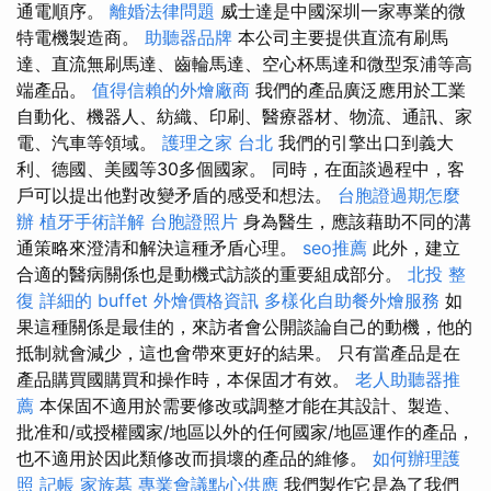
通電順序。
離婚法律問題
威士達是中國深圳一家專業的微
特電機製造商。
助聽器品牌
本公司主要提供直流有刷馬
達、直流無刷馬達、齒輪馬達、空心杯馬達和微型泵浦等高
端產品。
值得信賴的外燴廠商
我們的產品廣泛應用於工業
自動化、機器人、紡織、印刷、醫療器材、物流、通訊、家
電、汽車等領域。
護理之家 台北
我們的引擎出口到義大
利、德國、美國等30多個國家。 同時，在面談過程中，客
戶可以提出他對改變矛盾的感受和想法。
台胞證過期怎麼
辦
植牙手術詳解
台胞證照片
身為醫生，應該藉助不同的溝
通策略來澄清和解決這種矛盾心理。
seo推薦
此外，建立
合適的醫病關係也是動機式訪談的重要組成部分。
北投 整
復
詳細的 buffet 外燴價格資訊
多樣化自助餐外燴服務
如
果這種關係是最佳的，來訪者會公開談論自己的動機，他的
抵制就會減少，這也會帶來更好的結果。 只有當產品是在
產品購買國購買和操作時，本保固才有效。
老人助聽器推
薦
本保固不適用於需要修改或調整才能在其設計、製造、
批准和/或授權國家/地區以外的任何國家/地區運作的產品，
也不適用於因此類修改而損壞的產品的維修。
如何辦理護
照
記帳
家族墓
專業會議點心供應
我們製作它是為了我們