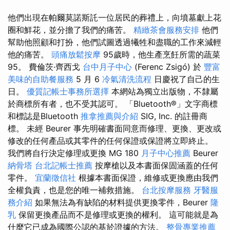
他們出現在帕爾莫諾斯託一位居民的葬禮上，向墳墓獻上花
圈和鮮花，並分擔了我們的痛苦。
精緻茶會服務安排
他們
幫助他照顧和打扮，他們試圖透過犧牲和盡職的工作來減輕
他的痛苦。
頭痛放鬆按摩
95歲時，他生產烹飪所需的蔬菜
95。 費倫茨·齊西戈
台中月子中心
(Ferenc Zsigó) 於
豐富
美味的自助餐服務
5 月 6
冷氣清洗流程
日慶祝了自己的生
日。
優質記帳士事務所選擇
本網站為獨立出版物，不隸屬
於商標所有者，也不受其認可。 「Bluetooth®」文字商標
和標誌是Bluetooth
推拿推薦與介紹
SIG, Inc. 的註冊商
標。 未經 Beurer 事先明確書面同意而修理、更換、更改或
修改的任何產品或其零件的任何保證或保證將立即終止。
我們將自行決定修理或更換 MG 180
月子中心推薦
Beurer
納骨塔
台北記帳士推薦
按摩槍以及本書面保固涵蓋的任何
零件。
宜蘭徵信社
根據本書面保證，維修或更換應由我們
全權負責，也是您的唯一補救措施。
台北按摩服務
牙醫服
務介紹
如果無法為有缺陷的材料提供更換零件，Beurer
隆
乳
保留更換產品而不是修理或更換的權利。 這可能就是為
什麼它已成為國際公認的基於證據的方法。
整骨專業推薦