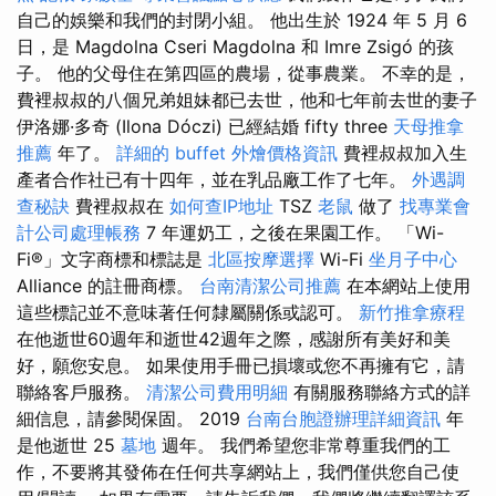
自己的娛樂和我們的封閉小組。 他出生於 1924 年 5 月 6
日，是 Magdolna Cseri Magdolna 和 Imre Zsigó 的孩
子。 他的父母住在第四區的農場，從事農業。 不幸的是，
費裡叔叔的八個兄弟姐妹都已去世，他和七年前去世的妻子
伊洛娜·多奇 (Ilona Dóczi) 已經結婚 fifty three
天母推拿
推薦
年了。
詳細的 buffet 外燴價格資訊
費裡叔叔加入生
產者合作社已有十四年，並在乳品廠工作了七年。
外遇調
查秘訣
費裡叔叔在
如何查IP地址
TSZ
老鼠
做了
找專業會
計公司處理帳務
7 年運奶工，之後在果園工作。 「Wi-
Fi®」文字商標和標誌是
北區按摩選擇
Wi-Fi
坐月子中心
Alliance 的註冊商標。
台南清潔公司推薦
在本網站上使用
這些標記並不意味著任何隸屬關係或認可。
新竹推拿療程
在他逝世60週年和逝世42週年之際，感謝所有美好和美
好，願您安息。 如果使用手冊已損壞或您不再擁有它，請
聯絡客戶服務。
清潔公司費用明細
有關服務聯絡方式的詳
細信息，請參閱保固。 2019
台南台胞證辦理詳細資訊
年
是他逝世 25
墓地
週年。 我們希望您非常尊重我們的工
作，不要將其發佈在任何共享網站上，我們僅供您自己使