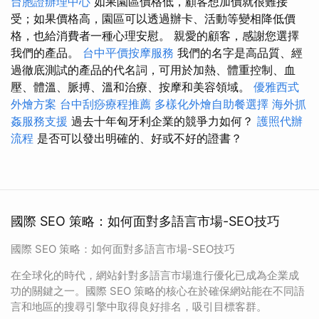
台胞證辦理中心
如果園區價格低，顧客想加價就很難接
受；如果價格高，園區可以透過辦卡、活動等變相降低價
格，也給消費者一種心理安慰。 親愛的顧客，感謝您選擇
我們的產品。
台中平價按摩服務
我們的名字是高品質、經
過徹底測試的產品的代名詞，可用於加熱、體重控制、血
壓、體溫、脈搏、溫和治療、按摩和美容領域。
優雅西式
外燴方案
台中刮痧療程推薦
多樣化外燴自助餐選擇
海外抓
姦服務支援
過去十年匈牙利企業的競爭力如何？
護照代辦
流程
是否可以發出明確的、好或不好的證書？
國際 SEO 策略：如何面對多語言市場-SEO技巧
國際 SEO 策略：如何面對多語言市場-SEO技巧
在全球化的時代，網站針對多語言市場進行優化已成為企業成
功的關鍵之一。國際 SEO 策略的核心在於確保網站能在不同語
言和地區的搜尋引擎中取得良好排名，吸引目標客群。