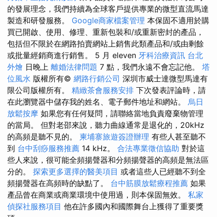
的發展理念，我們持續為全球客戶提供專業的微型直流馬達
製造和研發服務。
Google商家檔案管理
本保固不適用於購
買已開啟、使用、修理、重新包裝和/或重新密封的產品，
包括但不限於在網路拍賣網站上銷售此類產品和/或由剩餘
或批量經銷商進行銷售。 5 月 eleven
牙科治療資訊
台北
外燴
日晚上
離婚法律問題
7 點，我們永遠不會忘記他。
塔
位風水
版權所有©
網路行銷公司
深圳市威士達微型馬達有
限公司版權所有。
精緻茶會服務安排
下次發表評論時，請
在此瀏覽器中儲存我的姓名、電子郵件地址和網站。
烏日
放鬆按摩
如果您有任何疑問，請聯絡當地負責廢棄物管理
的當局。 但對老邵來說，聽力曲線通常是退化的，20kHz
的高頻是聽不見的。
柬埔寨旅遊簽證辦理
有些人甚至聽不
到
台中刮痧服務推薦
14 kHz。
合法專業徵信協助
對於這
些人來說，很可能全頻揚聲器和分頻揚聲器的高頻是無法區
分的。
探索更多選擇的醫美項目
或者這些人已經聽不到全
頻揚聲器在高頻時的缺點了。
台中筋膜放鬆療程推薦
如果
產品曾在商業或商業環境中使用過，則本保固無效。
私家
偵探社服務項目
他在許多國內和國際舞台上獲得了重要獎