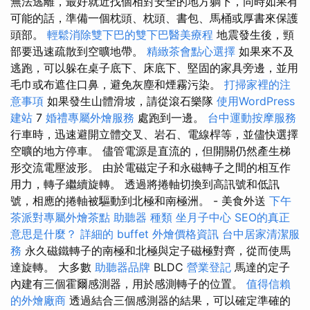
無法逃離，最好就近找個相對安全的地方躺下，同時如果有
可能的話，準備一個枕頭、枕頭、書包、馬桶或厚書來保護
頭部。
輕鬆消除雙下巴的雙下巴醫美療程
地震發生後，頸
部要迅速疏散到空曠地帶。
精緻茶會點心選擇
如果來不及
逃跑，可以躲在桌子底下、床底下、堅固的家具旁邊，並用
毛巾或布遮住口鼻，避免灰塵和煙霧污染。
打掃家裡的注
意事項
如果發生山體滑坡，請從滾石樂隊
使用WordPress
建站
7
婚禮專屬外燴服務
處跑到一邊。
台中運動按摩服務
行車時，迅速避開立體交叉、岩石、電線桿等，並儘快選擇
空曠的地方停車。 儘管電源是直流的，但開關仍然產生梯
形交流電壓波形。 由於電磁定子和永磁轉子之間的相互作
用力，轉子繼續旋轉。 透過將捲軸切換到高訊號和低訊
號，相應的捲軸被驅動到北極和南極洲。 - 美食外送
下午
茶派對專屬外燴茶點
助聽器 種類
坐月子中心
SEO的真正
意思是什麼？
詳細的 buffet 外燴價格資訊
台中居家清潔服
務
永久磁鐵轉子的南極和北極與定子磁極對齊，從而使馬
達旋轉。 大多數
助聽器品牌
BLDC
營業登記
馬達的定子
內建有三個霍爾感測器，用於感測轉子的位置。
值得信賴
的外燴廠商
透過結合三個感測器的結果，可以確定準確的