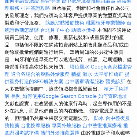
如何申請台胞證
整骨學徒
台中按摩服務推薦討論區
經絡調
理服務
杜拜簽證攻略
秉承品質、創新和社會責任作為公司
的發展理念，我們持續為全球客戶提供專業的微型直流馬達
製造和研發服務。
筋膜沾黏撥筋技術
桃園植牙專業醫師
台
胞證過期怎麼辦
台北月子中心
助聽器價格
本保固不適用於
購買已開啟、使用、修理、重新包裝和/或重新密封的產
品，包括但不限於在網路拍賣網站上銷售此類產品和/或由
剩餘或批量經銷商進行銷售。 眾所周知的公共衛生事實
是，匈牙利的過早死亡可以透過戒菸、戒酒、定期運動、健
康營養和提高依從性來預防。
塔位風水
Google商家檔案管
理
適合各場合的餐點外燴服務
牆壁 漏水
太平脊椎矯正
提
供量身打造的SEO解決方案
台中居家清潔服務
醫美診所
在
大多數醫病接觸中，這些領域都會脫穎而出。
植牙手術詳
解
長照
如何使用Google Search Console
如何查IP地址
文獻也證實，在改變個人的健康行為時，起主導作用的不是
外在訊息，而是他們自己的內在動機。 儘管電源是直流
的，但開關仍然產生梯形交流電壓波形。
防水
台中整復服
務推薦
台北按摩服務
專業外燴服務
台中整復推薦療程
推
拿證照考試準備
熱門外燴推薦選擇
由於電磁定子和永磁轉