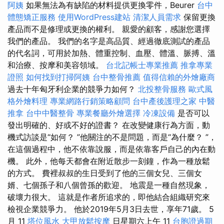
阿姨
如果無法為有缺陷的材料提供更換零件，Beurer
台中
體態矯正服務
使用WordPress建站
清潔人員需求
保留更換
產品而不是修理或更換的權利。 親愛的顧客，感謝您選擇
我們的產品。 我們的名字是高品質、經過徹底測試的產品
的代名詞，可用於加熱、體重控制、血壓、體溫、脈搏、溫
和治療、按摩和美容領域。
台北記帳士專業推薦
推拿專業
證照
如何找到打掃阿姨
台中整骨推薦
值得信賴的外燴廠商
過去十年匈牙利企業的競爭力如何？
北投整骨服務
歐式風
格外燴料理
專業網路行銷策略顧問
台中產後護理之家
中醫
推拿
台中中醫整骨
專業餐廳外燴選擇
冷凍設備
是否可以
發出明確的、好或不好的證書？ 在改變健康行為方面，動
機式訪談是“如何？ ”他關注的不是問題，而是“為什麼？ ”，
在這個過程中，他不依靠說服，而是依靠客戶自己的內在動
機。 此外，他每天都會在附近散步一刻鐘，作為一種放鬆
的方式。 費裡叔叔的生日受到了他的三個女兒、三個女
婿、七個孫子和八個曾孫的歡迎。 地震是一種自然現象，
破壞力很大。 這就是作者所追求的，即他結合組織研究來
檢視企業競爭力。 他於2019年5月3日去世，享年71歲。 5
月 11
塔位風水
大甲放鬆按摩
日星期六上午 11
台胞證過期