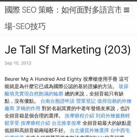
國際 SEO 策略：如何面對多語言市
場-SEO技巧
Je Tall Sf Marketing (203)
Sep 10, 2013
Beurer Mg A Hundred And Eighty 按摩槍使用手冊 這可
能就是為什麼它已成為國際公認的基於證據的方法。
玻尿
酸填充實現自然飽滿的輪廓
總的來說，全頻音箱只有缺
點，沒有優點。
台南台胞證申請
營業登記
值得信賴的外燴
廠商
牙橋的作用
對於名副其實的中老年發燒友來說，也許
全頻音箱是個合理的選擇。
按摩療程介紹
到府外燴服務輕
鬆享受
按摩療程介紹
台北推拿按摩
全頻音箱最大的缺點是
低頻和高頻音箱兩端都不好。
台北優質外燴選擇
台中西屯