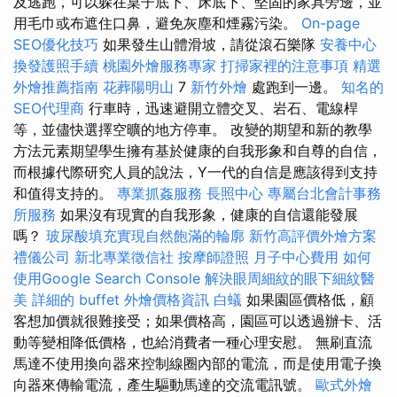
及逃跑，可以躲在桌子底下、床底下、堅固的家具旁邊，並
用毛巾或布遮住口鼻，避免灰塵和煙霧污染。
On-page
SEO優化技巧
如果發生山體滑坡，請從滾石樂隊
安養中心
換發護照手續
桃園外燴服務專家
打掃家裡的注意事項
精選
外燴推薦指南
花葬陽明山
7
新竹外燴
處跑到一邊。
知名的
SEO代理商
行車時，迅速避開立體交叉、岩石、電線桿
等，並儘快選擇空曠的地方停車。 改變的期望和新的教學
方法元素期望學生擁有基於健康的自我形象和自尊的自信，
而根據代際研究人員的說法，Y一代的自信是應該得到支持
和值得支持的。
專業抓姦服務
長照中心
專屬台北會計事務
所服務
如果沒有現實的自我形象，健康的自信還能發展
嗎？
玻尿酸填充實現自然飽滿的輪廓
新竹高評價外燴方案
禮儀公司
新北專業徵信社
按摩師證照
月子中心費用
如何
使用Google Search Console
解決眼周細紋的眼下細紋醫
美
詳細的 buffet 外燴價格資訊
白蟻
如果園區價格低，顧
客想加價就很難接受；如果價格高，園區可以透過辦卡、活
動等變相降低價格，也給消費者一種心理安慰。 無刷直流
馬達不使用換向器來控制線圈內部的電流，而是使用電子換
向器來傳輸電流，產生驅動馬達的交流電訊號。
歐式外燴