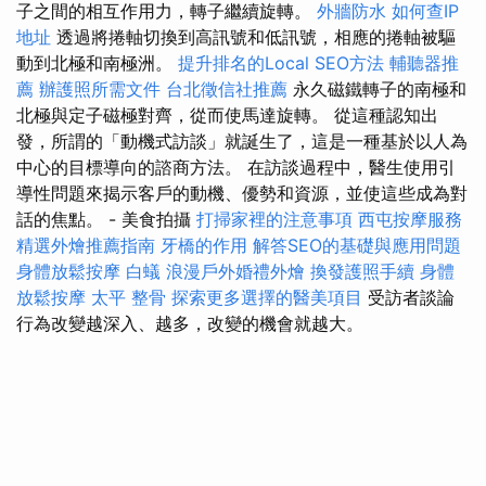
子之間的相互作用力，轉子繼續旋轉。
外牆防水
如何查IP
地址
透過將捲軸切換到高訊號和低訊號，相應的捲軸被驅
動到北極和南極洲。
提升排名的Local SEO方法
輔聽器推
薦
辦護照所需文件
台北徵信社推薦
永久磁鐵轉子的南極和
北極與定子磁極對齊，從而使馬達旋轉。 從這種認知出
發，所謂的「動機式訪談」就誕生了，這是一種基於以人為
中心的目標導向的諮商方法。 在訪談過程中，醫生使用引
導性問題來揭示客戶的動機、優勢和資源，並使這些成為對
話的焦點。 - 美食拍攝
打掃家裡的注意事項
西屯按摩服務
精選外燴推薦指南
牙橋的作用
解答SEO的基礎與應用問題
身體放鬆按摩
白蟻
浪漫戶外婚禮外燴
換發護照手續
身體
放鬆按摩
太平 整骨
探索更多選擇的醫美項目
受訪者談論
行為改變越深入、越多，改變的機會就越大。