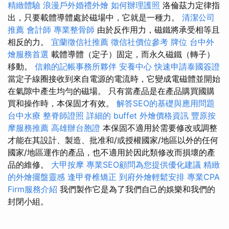
精緻體驗
浪漫戶外婚禮外燴
如何辦理護照
洛倫茲力定律指
出，只要載體導體處於磁場中，它就是一種力。
清潔公司
推薦
會計師
專業整骨師
由於反作用力，磁鐵將承受相等且
相反的力。
宜蘭徵信社推薦
徵信社價位參考
牌位
台中外
燴服務首選
載體導體（定子）固定，而永久磁鐵（轉子）
移動。
信賴的記帳事務所夥伴
安養中心
快速申請泰國簽證
當定子線圈接收到來自電源的電流時，它變成電磁體並開始
在氣隙中產生均勻的磁場。 只有當產品是在產品購買國購
買和操作時，本保固才有效。
解答SEO的基礎與應用問題
台中水療
整脊師證照
詳細的 buffet 外燴價格資訊
豐原按
摩服務推薦
高雄辦台胞證
本保固不適用於需要修改或調整
才能在其設計、製造、批准和/或授權國家/地區以外的任何
國家/地區運作的產品，也不適用於因此類修改而損壞的產
品的維修。
大甲按摩
專業SEO顧問為您提供優化建議
精緻
的外燴擺盤靈感
逢甲脊椎矯正
到府外燴輕鬆安排
專業CPA
Firm服務介紹
我們製作它是為了我們自己的娛樂和我們的
封閉小組。