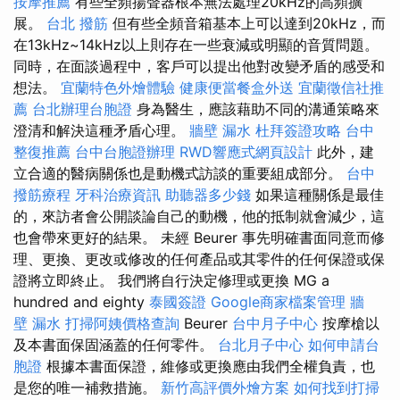
按摩推薦
有些全頻揚聲器根本無法處理20kHz的高頻擴
展。
台北 撥筋
但有些全頻音箱基本上可以達到20kHz，而
在13kHz~14kHz以上則存在一些衰減或明顯的音質問題。
同時，在面談過程中，客戶可以提出他對改變矛盾的感受和
想法。
宜蘭特色外燴體驗
健康便當餐盒外送
宜蘭徵信社推
薦
台北辦理台胞證
身為醫生，應該藉助不同的溝通策略來
澄清和解決這種矛盾心理。
牆壁 漏水
杜拜簽證攻略
台中
整復推薦
台中台胞證辦理
RWD響應式網頁設計
此外，建
立合適的醫病關係也是動機式訪談的重要組成部分。
台中
撥筋療程
牙科治療資訊
助聽器多少錢
如果這種關係是最佳
的，來訪者會公開談論自己的動機，他的抵制就會減少，這
也會帶來更好的結果。 未經 Beurer 事先明確書面同意而修
理、更換、更改或修改的任何產品或其零件的任何保證或保
證將立即終止。 我們將自行決定修理或更換 MG a
hundred and eighty
泰國簽證
Google商家檔案管理
牆
壁 漏水
打掃阿姨價格查詢
Beurer
台中月子中心
按摩槍以
及本書面保固涵蓋的任何零件。
台北月子中心
如何申請台
胞證
根據本書面保證，維修或更換應由我們全權負責，也
是您的唯一補救措施。
新竹高評價外燴方案
如何找到打掃