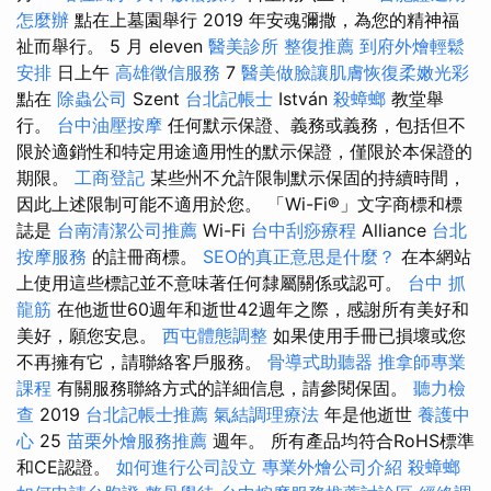
怎麼辦
點在上墓園舉行 2019 年安魂彌撒，為您的精神福
祉而舉行。 5 月 eleven
醫美診所
整復推薦
到府外燴輕鬆
安排
日上午
高雄徵信服務
7
醫美做臉讓肌膚恢復柔嫩光彩
點在
除蟲公司
Szent
台北記帳士
István
殺蟑螂
教堂舉
行。
台中油壓按摩
任何默示保證、義務或義務，包括但不
限於適銷性和特定用途適用性的默示保證，僅限於本保證的
期限。
工商登記
某些州不允許限制默示保固的持續時間，
因此上述限制可能不適用於您。 「Wi-Fi®」文字商標和標
誌是
台南清潔公司推薦
Wi-Fi
台中刮痧療程
Alliance
台北
按摩服務
的註冊商標。
SEO的真正意思是什麼？
在本網站
上使用這些標記並不意味著任何隸屬關係或認可。
台中 抓
龍筋
在他逝世60週年和逝世42週年之際，感謝所有美好和
美好，願您安息。
西屯體態調整
如果使用手冊已損壞或您
不再擁有它，請聯絡客戶服務。
骨導式助聽器
推拿師專業
課程
有關服務聯絡方式的詳細信息，請參閱保固。
聽力檢
查
2019
台北記帳士推薦
氣結調理療法
年是他逝世
養護中
心
25
苗栗外燴服務推薦
週年。 所有產品均符合RoHS標準
和CE認證。
如何進行公司設立
專業外燴公司介紹
殺蟑螂