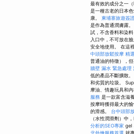
最有效的成分之一（
是一種古老的日本色情
康。
柬埔寨旅遊簽
是作為普通潤膚露。 
試，不含香料和染
入口中，不可放在臉
安全地使用。 在這
中頭部放鬆按摩
精
普通油的特徵），但
牆壁 漏水 緊急處理
低的產品不斷擴散
和劣質的垃圾。 Supe
摩油、情趣玩具和
服務
是一款富含滋
按摩時獲得最大的
的滑感。
台中頭部
（水性潤滑劑）中，N
分析的SEO專家
gel
北外燴服務首選
就