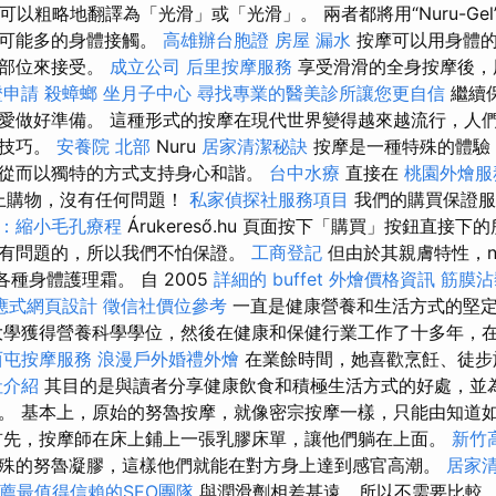
身可以粗略地翻譯為「光滑」或「光滑」。 兩者都將用“Nuru-Ge
盡可能多的身體接觸。
高雄辦台胞證
房屋 漏水
按摩可以用身體的
何部位來接受。
成立公司
后里按摩服務
享受滑滑的全身按摩後，
證申請
殺蟑螂
坐月子中心
尋找專業的醫美診所讓您更自信
繼續
愛做好準備。 這種形式的按摩在現代世界變得越來越流行，人
的技巧。
安養院 北部
Nuru
居家清潔秘訣
按摩是一種特殊的體驗
從而以獨特的方式支持身心和諧。
台中水療
直接在
桃園外燴服
u 頁面上購物，沒有任何問題！
私家偵探社服務項目
我們的購買保證
：縮小毛孔療程
Árukereső.hu 頁面按下「購買」按鈕直接
有問題的，所以我們不怕保證。
工商登記
但由於其親膚特性，n
各種身體護理霜。 自 2005
詳細的 buffet 外燴價格資訊
筋膜沾
應式網頁設計
徵信社價位參考
一直是健康營養和生活方式的堅
學獲得營養科學學位，然後在健康和保健行業工作了十多年，
西屯按摩服務
浪漫戶外婚禮外燴
在業餘時間，她喜歡烹飪、徒步
社介紹
其目的是與讀者分享健康飲食和積極生活方式的好處，並
。 基本上，原始的努魯按摩，就像密宗按摩一樣，只能由知道
首先，按摩師在床上鋪上一張乳膠床單，讓他們躺在上面。
新竹
殊的努魯凝膠，這樣他們就能在對方身上達到感官高潮。
居家清
薦最值得信賴的SEO團隊
與潤滑劑相差甚遠，所以不需要比較