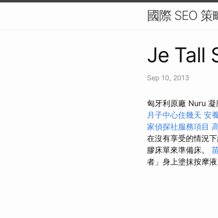
國際 SEO 
Je Tall
Sep 10, 2013
匈牙利原廠 Nur
月子中心住幾天
安養
家偵探社服務項目
在沒有享受的情況
膠床單來準備床。
者」身上塗抹按摩液