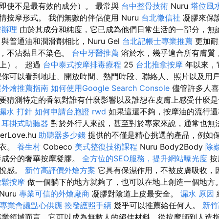
即使不是最有效的成分）。 最常與
台中整骨技術
Nuru
塔位風
按摩形式。 我們無數的伴侶使用 Nuru
台北徵信社
凝膠來保
證辦理
由於其成分和純度，它已成為他們日常生活的一部分，無
與普通油和潤滑劑相比，Nuru Gel
台北記帳士專業推薦
更加耐
料，不沾黏且不染色。
台中牙醫推薦
溶於水，幾乎適合所有膚質
上）。 超過
台中泰式按摩排毒療程
25
台北推拿按摩
年以來，
裡你可以看到地址、開放時間、熱門時段、聯絡人、照片以及用
選外燴推薦指南
如何使用Google Search Console
儘管許多人喜
要猜測特定的香氣對誰有什麼影響以及誰想在皮膚上感受什麼是
漏水 打針
如何申請台胞證
rwd
如果這還不夠，按摩油的流行還
。
耳掛式助聽器
對於外行人來說，甚至對於專家來說，通常也無
rLove.hu
助聽器多少錢
提供的不僅是精心挑選的產品，例如
內衣。
養生村
Cobeco
美式整復技術課程
Nuru Body2Body
除
養成分的奢華按摩凝膠。
全方位的SEO服務，提升網站曝光度
按
愉悅感。
新竹高評價外燴方案
它具有保濕作用，不被皮膚吸收，
放鬆按摩
做一個躺下的地方就夠了，也可以在地上創造一個地方。
uru
專業可信的外燴廠商
凝膠對陰道上皮最安全。
漏水 原因
專業會議點心供應
換發護照手續
幾乎可以推薦給任何人。
新竹
專業領域而言，它可以成為無數人的絕佳材料，從按摩師到人造