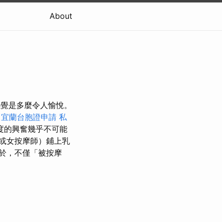
About
感覺是多麼令人愉悅。
。
宜蘭台胞證申請
私
度的興奮幾乎不可能
或女按摩師）鋪上乳
於，不僅「被按摩