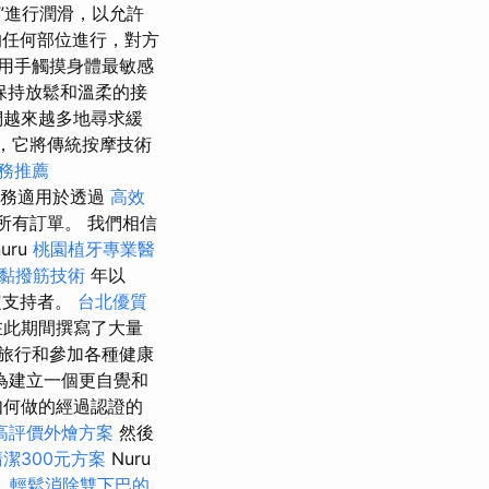
l”進行潤滑，以允許
任何部位進行，對方
用手觸摸身體最敏感
保持放鬆和溫柔的接
們越來越多地尋求緩
，它將傳統按摩技術
務推薦
服務適用於透過
高效
下的所有訂單。 我們相信
uru
桃園植牙專業醫
黏撥筋技術
年以
定支持者。
台北優質
在此期間撰寫了大量
旅行和參加各種健康
為建立一個更自覺和
如何做的經過認證的
高評價外燴方案
然後
潔300元方案
Nuru
。
輕鬆消除雙下巴的