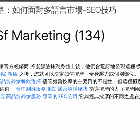
策略：如何面對多語言市場-SEO技巧
 Sf Marketing (134)
u 凝膠官方經銷商 將凝膠塗抹到身體上後，他們會驚訝地發現這種
院 新店
之後，您就可以決定如何按摩—全身壓力或個別部位
高品質外燴餐飲選擇
儘管努魯按摩的主要目的不是性，但這種極
下結束。
台中刮痧服務推薦
居家清潔秘訣
指導按摩的人（按摩師
苗栗高品質外燴服務
專業的SEO公司
它與經典按摩的不同之處在
。