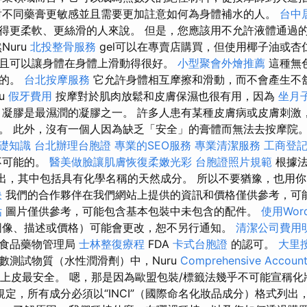
對不同藥膏更敏感並且需要更加註意如何為身體補水的人。
台中
得更柔軟、更絲滑的人來說。 但是，您應該用不允許液體通過
Nuru
北投整骨服務
gel可以在專賣店購買，但使用椰子油或
且可以讓身體在身體上滑動得很好。
小型聚會外燴推薦
這種無
成的。
台北按摩服務
它允許身體相互摩擦和滑動，而不會產生不
ru
假牙費用
按摩對於肌肉放鬆和皮膚保濕也很有用，因為
坐月
凝膠是最濕潤的凝膠之一。 許多人患有某種皮膚病或皮膚刺激
。 此外，沒有一個人因為缺乏「安全」的膏體而無法去按摩院。
基礎知識
台北辦理台胞證
專業的SEO服務
專業清潔服務
工商登
不可能的。
醫美做臉讓肌膚恢復柔嫩光彩
台胞證照片規範
根據法
格式列出，其中包括具有化學名稱的天然成分。 所以不要猶豫，也用
訣
我們的合作夥伴在我們網站上提供的資訊和價格僅供參考，可
估
圖片僅供參考，可能包含基本包裝中未包含的配件。
使用Word
圖像、描述或價格）可能會更改，恕不另行通知。
清潔公司費用
的食品藥物管理局
士林整復療程
FDA
卡式台胞證
的認可。
大里
數測試物質（水性潤滑劑）中，Nuru
Comprehensive Account
道上皮最安全。 嗯，那是因為歐盟包裝/標籤法幾乎不可能宣稱化妝
規定，所有成分必須以“INCI”（國際命名化妝品成分）格式列出