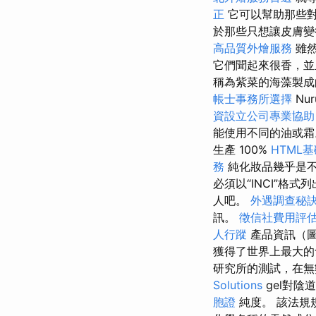
正
它可以幫助那些
於那些只想讓皮膚變
高品質外燴服務
雖然
它們聞起來很香，並
稱為紫菜的海藻製
帳士事務所選擇
Nu
資設立公司專業協助
能使用不同的油或霜
生產 100%
HTML
務
純化妝品幾乎是
必須以“INCI”
人吧。
外遇調查秘
訊。
徵信社費用評
人行蹤
產品資訊（
獲得了世界上最大
研究所的測試，在無
Solutions
gel對陰
胞證
純度。 該法規