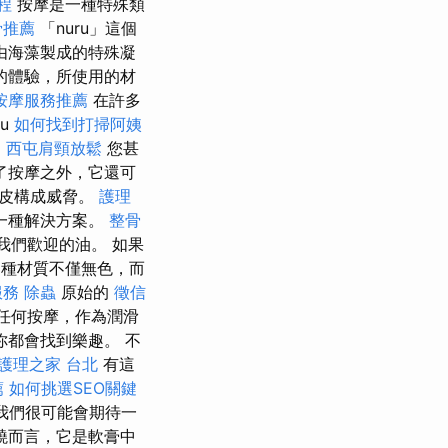
課程
按摩是一種特殊類
骨推薦
「nuru」這個
由海藻製成的特殊凝
的體驗，所使用的材
按摩服務推薦
在許多
ru
如何找到打掃阿姨
。
西屯肩頸放鬆
您甚
了按摩之外，它還可
上皮構成威脅。
護理
一種解決方案。
整骨
我們歡迎的油。 如果
這種材質不僅無色，而
服務
除蟲
原始的
徵信
任何按摩，作為潤滑
你都會找到樂趣。 不
護理之家 台北
有這
薦
如何挑選SEO關鍵
我們很可能會期待一
燒而言，它是軟膏中