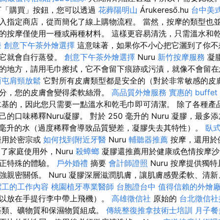
「購買」按鈕，您可以透過
花葬陽明山
Árukereső.hu
台中美
入指定商店，從而簡化了線上購物流程。 當然，按摩的類型也
的按摩僅使用一種或兩種材料。 這樣更容易清洗，只需溫水和
漆
創意下午茶外燴選擇
這意味著，如果你不小心把它灑到了你不
，它就會自行蒸發。
創意下午茶外燴選擇
Nuru
新竹按摩服務
凝
的地方，請用毛巾擦拭，它不會留下痕跡或污漬，就像不會留在
西屯肩頸放鬆
它對所有皮膚類型都是安全的（對於非常敏感的皮
分，您的皮膚會變得柔軟絲滑。
高品質外燴服務
實惠的 buff
水基的，因此您只需要一點溫水和乾毛巾即可清潔。 除了各種產
口味稀釋Nuru凝膠。 對於 250 毫升的 Nuru 凝膠，最多添加 a
毫升的水（過度稀釋會導致品質變差，凝膠失去其特性）。
臥
僅用於密宗或
如何找到附近牙醫
Nuru
輔聽器推薦
按摩，還用於
了家庭使用外，Nuru
殺蟑螂
凝膠還推薦用於健康或色情按摩沙
真正特殊的體驗。
戶外婚禮
摘要
會計師證照
Nuru 按摩提供獨
強親密關係。 Nuru 凝膠深層滋潤肌膚，讓肌膚感覺柔軟、清新
潔工的工作內容
桃園植牙專業醫師
台胞證台中
值得信賴的外燴
以放在手提行李中帶上飛機）。
高雄徵信社
原始的
台北徵信社
藻類、礦物質和保濕物質組成。
傳統整復推拿技術士培訓
月子餐