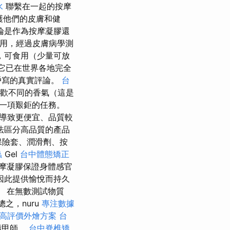
水
聯繫在一起的按摩
護他們的皮膚和健
論是作為按摩凝膠還
用，經過皮膚病學測
，可食用（少量可放
它已在世界各地完全
戶寫的真實評論。
台
歡不同的香氣（這是
一項艱鉅的任務。
導致更便宜、品質較
法區分高品質的產品
保險套、潤滑劑、按
蟲
Gel
台中體態矯正
摩凝膠保證身體感官
因此提供愉悅而持久
 在無數測試物質
總之，nuru
專注數據
高評價外燴方案
台
指甲師。
台中脊椎矯