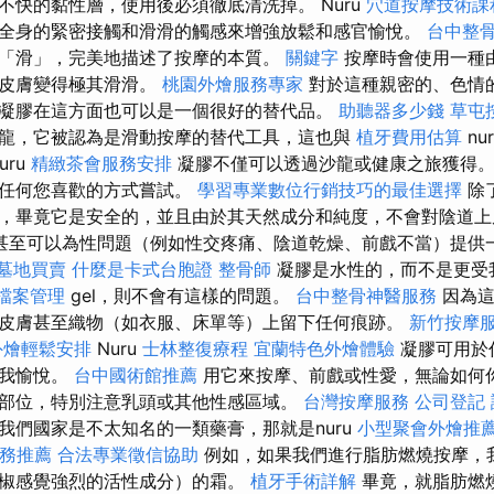
不快的黏性層，使用後必須徹底清洗掉。 Nuru
穴道按摩技術
全身的緊密接觸和滑滑的觸感來增強放鬆和感官愉悅。
台中整
「滑」，完美地描述了按摩的本質。
關鍵字
按摩時會使用一種
使皮膚變得極其滑滑。
桃園外燴服務專家
對於這種親密的、色情
凝膠在這方面也可以是一個很好的替代品。
助聽器多少錢
草屯
龍，它被認為是滑動按摩的替代工具，這也與
植牙費用估算
nu
uru
精緻茶會服務安排
凝膠不僅可以透過沙龍或健康之旅獲得
以任何您喜歡的方式嘗試。
學習專業數位行銷技巧的最佳選擇
除
，畢竟它是安全的，並且由於其天然成分和純度，不會對陰道
甚至可以為性問題（例如性交疼痛、陰道乾燥、前戲不當）提供
墓地買賣
什麼是卡式台胞證
整骨師
凝膠是水性的，而不是更受
家檔案管理
gel，則不會有這樣的問題。
台中整骨神醫服務
因為
皮膚甚至織物（如衣服、床單等）上留下任何痕跡。
新竹按摩
外燴輕鬆安排
Nuru
士林整復療程
宜蘭特色外燴體驗
凝膠可用於
自我愉悅。
台中國術館推薦
用它來按摩、前戲或性愛，無論如何
部位，特別注意乳頭或其他性感區域。
台灣按摩服務
公司登記
我們國家是不太知名的一類藥膏，那就是nuru
小型聚會外燴推
務推薦
合法專業徵信協助
例如，如果我們進行脂肪燃燒按摩，
椒感覺強烈的活性成分）的霜。
植牙手術詳解
畢竟，就脂肪燃