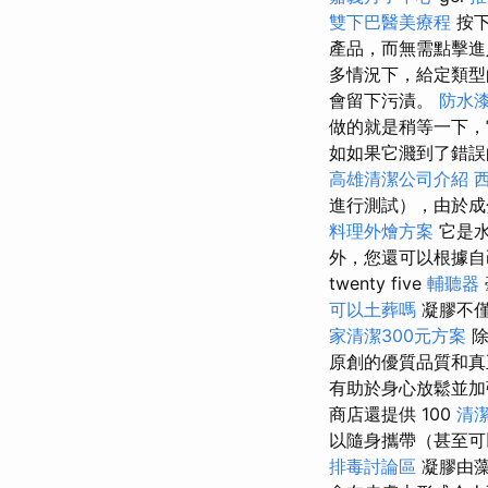
雙下巴醫美療程
按下
產品，而無需點擊進
多情況下，給定類型
會留下污漬。
防水
做的就是稍等一下
如如果它濺到了錯誤
高雄清潔公司介紹
進行測試），由於成
料理外燴方案
它是
外，您還可以根據自己的
twenty five
輔聽器
可以土葬嗎
凝膠不
家清潔300元方案
除
原創的優質品質和
有助於身心放鬆並加
商店還提供 100
清
以隨身攜帶（甚至可
排毒討論區
凝膠由