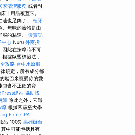
居家清潔服務
或者對
的床上用品覆蓋它。
杏仁油也足夠了。
植牙
色、無味的液體是由
舒服的粘連。
優質記
子中心
Nuru
外商投
，因此在按摩時不可
 根據歐盟標籤法，
記全攻略
台中水療服
律規定，所有成分都
你的嘴巴來寵愛你的愛
能包含不正確的資
Press建站
協助找
明細
除此之外，它還
按摩
根據匹茲堡大學
ing Firm CPA
品 100%
高雄辦台
，其中可能包括具有