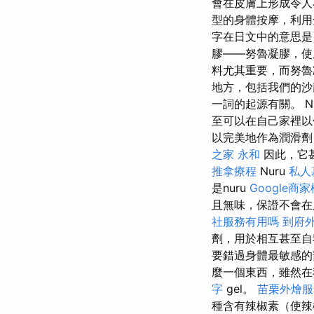
會在皮膚上形成令人
型的身體按摩，利用
字在日文中的意思是
膠——努魯凝膠，
料尤其重要，而努魯
地方，包括我們的沙
一詞的起源有關。 N
至可以在自己家裡
以完美地作為潤滑劑
之家 永和
因此，它
推拿療程
Nuru
私人
是nuru
Google商
且無味，保證不會在
社服務有用嗎
到府
劑，用於相互甚至
要錯過身體最敏感的
麼一個東西，雖然在
字
gel。
苗栗外燴服
種含有辣椒素（使辣