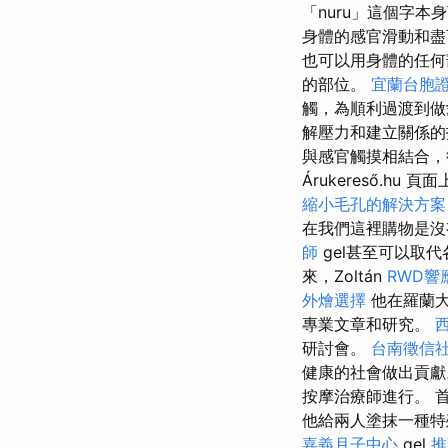
「nuru」這個字本
身體的感官滑動和
也可以用身體的任
的部位。
宜蘭台胞
觸，為順利過渡到做
解壓力和建立關係
與感官觸摸相結合，
Árukereső.h
縮小毛孔的解決方案
在我們這裡購物是沒
師
gel甚至可以取代
來，Zoltán
RWD響
外燴選擇
他在羅蘭大
專業文章和研究。
研討會。
台南徵信
健康的社會做出貢獻
按摩治療師進行。 
他給兩人塗抹一種特
嘉義月子中心
gel
推