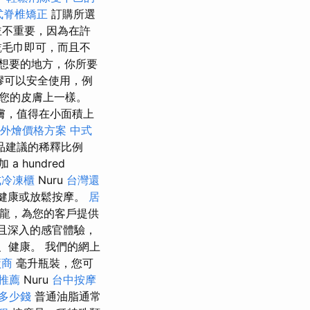
式脊椎矯正
訂購所選
並不重要，因為在許
乾毛巾即可，而且不
想要的地方，你所要
膠可以安全使用，例
您的皮膚上一樣。
膚，值得在小面積上
et 外燴價格方案
中式
品建議的稀釋比例
 hundred
式冷凍櫃
Nuru
台灣還
健康或放鬆按摩。
居
龍，為您的客戶提供
特且深入的感官體驗，
、健康。 我們的網上
廠商
毫升瓶裝，您可
推薦
Nuru
台中按摩
多少錢
普通油脂通常