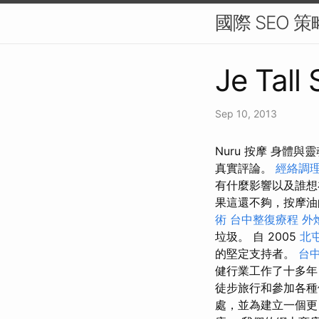
國際 SEO 
Je Tall
Sep 10, 2013
Nuru 按摩 身
真實評論。
經絡調
有什麼影響以及誰想
果這還不夠，按摩油
術
台中整復療程
外
垃圾。 自 2005
北
的堅定支持者。
台
健行業工作了十多年
徒步旅行和參加各
處，並為建立一個更