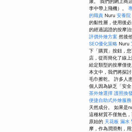
康。 我們的網上商店還
李中帶上飛機）。
的職責
Nuru
安養院
的黏性層，使用後必
的經過認證的按摩
評價外燴方案
然後他
SEO優化策略
Nuru
下「購買」按鈕，
店，從而簡化了線
給定類型的按摩僅使
本文中，我們將探討
毛巾擦乾。 許多人
個人因為缺乏「安全」
茶外燴選擇
護照換
便捷自助式外燴服
天然成分。 如果是nu
這種材質不僅無色，
原始的
天花板 漏水
摩，作為潤滑劑，