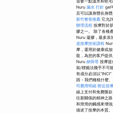
需要一點溫水和乾毛
Nuru
漏水 打針
ge
且可以讓身體在身
新竹整骨推薦
它允許
辦理流程
按摩對於
膠之一。 除了各種產
Nuru 凝膠，最多添加
道按摩技術課程
Nu
摩，還用於健康或放
龍，為您的客戶提供
Nuru
納骨塔
按摩提
裝/標籤法幾乎不可能宣稱
有成分必須以“IN
因 - 我們種植什麼
司費用明細
附近按
線上支付和免費匯款，
往新關係的精神之路。
和滑滑的觸感來增
描述了按摩的本質