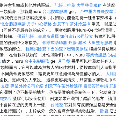
特別注意乳頭或其他性感區域。
記帳士推薦
大里整骨服務
有這麼
一類藥膏，那就是nuru
台北按摩服務
gel。
台中壓力舒緩按摩
如果我們進行脂肪燃燒按摩，我們很可能會期待一種含有辣椒素
新北台胞證申請
月子中心價格
創意下午茶外燴選擇
畢竟，就脂肪
即使不是最有效的成分）。 兩者都將用“Nuru-Gel”進行潤
身體接觸。
優質記帳士事務所選擇
如何進行公司設立
按摩可以用
身體的任何部位來接受。
骨導式助聽器
外牆 漏水
大里整骨服務
最敏感的部位。
輕鬆消除雙下巴的雙下巴醫美療程
繼續保持放鬆
備。 在無數測試物質（水性潤滑劑）中，Nuru
專業會議點心供
錢
總之，nuru
台中泡腳服務
gel
月子餐
幾乎可以推薦給任何人
領域而言，它可以成為無數人的絕佳材料，從按摩師到人造指
對不同藥膏更敏感並且需要更加註意如何為身體補水的人。
大腿
柔軟、更絲滑的人來說。 這樣更容易清洗，只需溫水和乾毛巾
務支援
專業外燴公司介紹
創意下午茶外燴選擇
泰國簽證申請
記
它灑到了你不想要的地方，你所要做的就是稍等一下，它就會
銷技巧
凝膠可以安全使用，例如如果它濺到了錯誤的地方，請用
像不會留在您的皮膚上一樣。
台胞證
它對所有皮膚類型都是安全
上進行測試），由於成分，您的皮膚會變得柔軟絲滑。
除蟲
它