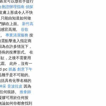
甚至可以放在手提行
台胞證辦理指南
偵探
皮膚上形成令人不快
，只能由知道如何做
們躺在上面。
新竹高
到感官高潮。
谷歌
較。
專業清潔服務
按
無需點擊進入指定商
因為在許多情況下，
特殊的按摩形式。 在
浴缸，之後不需要用
霜。 此外，沒有一
 pc
抓姦
創意下午
品幾乎是不可能的。
包括具有化學名稱的
神采
音波拉皮
因為
下任何痕跡。
推拿師
凝膠可用於任何按
無論如何你都會找到