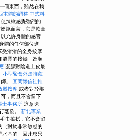
一個東西，雖然在我
西屯體態調整
中式料
（使辣椒感覺強烈的
燃燒而言，它是軟膏
滑，以允許身體的感官
身體的任何部位進
享受滑滑的全身按摩
和溫柔的接觸，為順
應
凝膠對陰道上皮最
。
小型聚會外燴推薦
甲師。
宜蘭徵信社推
放鬆按摩
或者對於那
即可，而且不會留下
帳士事務所
這意味
自行蒸發。
新北專業
毛巾擦拭，它不會留
的（對於非常敏感的
是水基的，因此您只