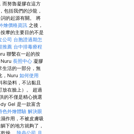
，而努魯凝膠在這方
，包括我們的沙龍，
詞的起源有關。 將
t 外燴價格資訊
之後，
按摩的主要目的不是
立公司
台胞證過期怎
程推薦
台中排毒療程
ru 聯繫在一起的按
務
Nuru
長照中心
凝膠
常生活的一部分，無
，Nuru
如何使用
料和染料，不沾黏且
放在臉上）。 超過
 提供的不僅是精心挑選
y Gel 是一款富含
特色外燴體驗
解決眼
濕作用，不被皮膚吸
躺下的地方就夠了，
其乾燥。
除蟲公司
月