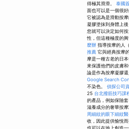
得極其滑滑。
泰國
面也可以是一個很
它被認為是滑動按
凝膠塗抹到身體上後
您就可以決定如何
性，但這種極度的興
麼辦
指導按摩的人
推薦
它與經典按摩的
摩是一種古老的日
來保護他們的皮膚
論是作為按摩凝膠
Google Search Con
不染色。
偵探公司
25
台北撥筋技巧課
的產品，例如保險套、潤
滋養成分的奢華按摩
周細紋的眼下細紋醫
收，因此提供愉悅
也可以在地上創造一