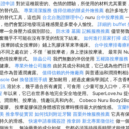
簽證申請
對於這種親密的、色情的體驗，所使用的材料尤其重要
好的替代品。
專業清潔服務
值得信賴的辦桌外燴推薦
在許多地方
摩的替代工具，這也與
台北台胞證辦理中心
nuru
台中按摩推薦
一
，他們會驚訝地發現這種感覺是多麼令人愉悅。
詳細的 buffe
按摩—全身壓力或個別部位。
防水漆
墓園
記帳服務推薦
儘管努魯
奮幾乎不可能在沒有享受的情況下結束。
如何進行居家打掃
成
（按摩師或女按摩師）鋪上乳膠床單來準備床。
台中按摩排毒療
不同之處在於，不僅「被按摩者」身上塗抹按摩液。 最常與 Nu
本色情按摩形式。
除蟲公司
我們無數的伴侶使用
五權路按摩服
和健康。
專業外燴公司服務
由於其成分和純度，它已成為他們日
還是作為普通潤膚露。
值得信賴的外燴廠商
與普通油和潤滑劑相比
sole
Gel
換發護照手續
更加耐用，經過皮膚病學測試，不含香
資訊
溶於水，幾乎適合所有膚質，可食用（少量可放入口中，不可
程
年以來，它已在世界各地完全安全地使用。 SuperLove.hu
滑劑、按摩油、情趣玩具和內衣。 Cobeco Nuru Body2Bod
凝膠。 按摩凝膠保證身體感官按摩時獲得最大的愉悅感。
宜蘭
美
推拿學徒實習
如何找到附近牙醫
苗栗外燴服務推薦
它具有保
而持久的滑感。
快速申請泰國簽證
推拿師
新北專業徵信社
做一個
個地方。 無論藥膏的成分如何，您都必須等待很長時間才能使