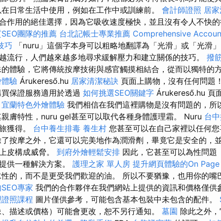
以在日常生活中使用，例如在工作中或訓練前。
會計師證照
居家
合作用的絕佳選擇，因為它吸收速度極快，並且沒有令人不快
SEO團隊的推薦
台北記帳士專業推薦
Comprehensive Accoun
技巧
「nuru」這個字本身可以粗略地翻譯為「光滑」或「光滑」
越流行，人們越來越多地尋求緩解壓力和建立關係的技巧。
撥
的體驗，它將傳統按摩技術與感官觸摸相結合，從而以獨特的
燴體驗
Árukereső.hu
居家清潔秘訣
頁面上購物，沒有任何問題
購買保證服務適用於透過
如何挑選SEO關鍵字
Árukereső.h
。
宜蘭特色外燴體驗
我們相信在我們這裡購物是沒有問題的，所
親膚特性，nuru gel甚至可以取代各種身體護理霜。 Nuru
台中
之旅獲得。
台中養生排毒
養生村
您甚至可以在自己家裡以任何您
除了按摩之外，它還可以完美地作為潤滑劑，畢竟它是安全的，
道上皮構成威脅。
到府外燴輕鬆安排
因此，它甚至可以為性問題
）提供一種解決方案。
護理之家 單人房
提升網頁體驗的On Page
水性的，而不是更受我們歡迎的油。 所以不要猶豫，也用你的嘴
SEO專家
我們的合作夥伴在我們網站上提供的資訊和價格僅供
理證照課程
圖片僅供參考，可能包含基本包裝中未包含的配件。
像、描述或價格）可能會更改，恕不另行通知。
墓園
除此之外，