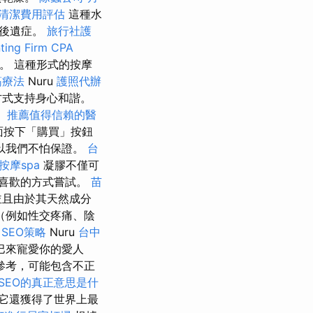
清潔費用評估
這種水
的後遺症。
旅行社護
ting Firm CPA
。 這種形式的按摩
筋療法
Nuru
護照代辦
方式支持身心和諧。
！
推薦值得信賴的醫
u 頁面按下「購買」按鈕
以我們不怕保證。
台
按摩spa
凝膠不僅可
喜歡的方式嘗試。
苗
並且由於其天然成分
（例如性交疼痛、陰
 SEO策略
Nuru
台中
巴來寵愛你的愛人
參考，可能包含不正
SEO的真正意思是什
它還獲得了世界上最