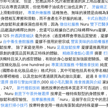
巾即可清潔。 但是，您應該用不允許液體通過的床上用品覆蓋
l可以在專賣店購買，但使用椰子油或杏仁油也足夠了。
牙齒矯正
體上滑動得很好。
專業外燴服務
這種無色、無味的液體是由稱為
身體相互摩擦和滑動，而不會產生不舒服的粘連。
卡式台胞證
肌肉放鬆和皮膚保濕也很有用，因為
徵信社服務
Nuru
雙下巴醫
品建議的稀釋比例外，您還可以根據自己的口味稀釋Nuru凝膠。 
 125
外遇調查秘訣
毫升的水（過度稀釋會導致品質變差，凝
ru
台中養生會館服務
凝膠不僅用於密宗或
豐富美味的自助餐服
鬆按摩。 除了家庭使用外，Nuru
足底放鬆按摩
凝膠還推薦用
原創的優質品質和真正特殊的體驗。
精緻茶會點心選擇
摘要
打
供獨特且深入的感官體驗，有助於身心放鬆並加強親密關係。 
化妝品 one hundred pc
專業清潔服務
中醫推拿技術
純度
CI”（國際命名化妝品成分）格式列出，其中可能包括具有化學名稱
、在哪裡種植，以及您如何透過購買為此做出貢獻。 超過 8
奢華
摩選擇
搜尋引擎如何運作
,000
縮小毛孔醫美
推拿推薦與介紹
家
24/7。
新竹撥筋技術
雖然按摩的色情本質是不可否認的，但
 Nuru
創意下午茶外燴選擇
按摩是一種特殊類型的身體按摩，
強放鬆和感官愉悅。
按摩服務推薦
「nuru」這個字在日文中的
。
快速打掃小技巧
按摩時會使用一種由海藻製成的特殊凝膠——