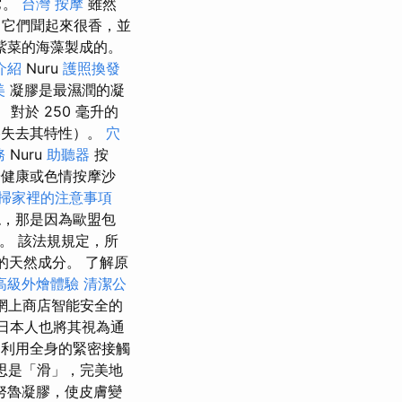
它。
台灣 按摩
雖然
它們聞起來很香，並
紫菜的海藻製成的。
介紹
Nuru
護照換發
美
凝膠是最濕潤的凝
對於 250 毫升的
膠失去其特性）。
穴
務
Nuru
助聽器
按
於健康或色情按摩沙
掃家裡的注意事項
嗯，那是因為歐盟包
。 該法規規定，所
的天然成分。 了解原
高級外燴體驗
清潔公
網上商店智能安全的
日本人也將其視為通
利用全身的緊密接觸
意思是「滑」，完美地
努魯凝膠，使皮膚變