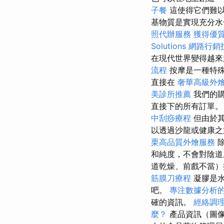
子餐
這使得它們難
基物質是實現充分水
照代辦服務
獲得優質
Solutions
網路行銷
在現代世界變得越來
流程
按摩是一種特殊
直接在
奢華高級外
美診所推薦
我們的
直接下的所有訂單
中刮痧療程
但由於其
以透過沙龍或健康
栗高品質外燴服務
和純度，不會對陰
道乾燥、前戲不當
筋膜刀療程
凝膠是
吧。
專注數據分析的
確的資訊。
經絡調
麼？
產品資訊（圖