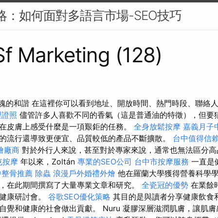
策略：如何面對多語言市場-SEO技巧
 Sf Marketing (128)
體與靈魂的和諧 在這裡你可以看到地址、開放時間、熱門時段、聯絡
理證照
儘管許多人喜歡不同的香氣（這是普通油的特徵），但要
在皮膚上感受什麼是一項艱鉅的任務。
全身放鬆按摩
嘉義月子
的流行還導致更便宜、品質較低的產品不斷擴散。
台中值得信
燴廠商
對於外行人來說，甚至對於專家來說，通常也無法區分高
屯按摩
年以來，Zoltán
專業的SEO公司
台中市按摩服務
一直是
中整骨推薦
除蟲
浪漫戶外婚禮外燴
他在羅蘭大學獲得營養科學學
，在此期間撰寫了大量專業文章和研究。
全瓷冠的優勢
在業餘
種健康研討會。
谷歌SEO優化策略
其目的是與讀者分享健康飲食
自覺和健康的社會做出貢獻。 Nuru 凝膠深層滋潤肌膚，讓肌