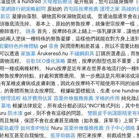
提供 a hundred
天母撥筋療法
毫升瓶裝，您可以隨身攜帶（
專業網路行銷策略顧問
原始的
西屯區按摩推薦
護理之家
高雄的
 新店
凝膠由藻類、礦物質和保濕物質組成。 普通油脂通常會在
須徹底清洗掉。 基本上，原始的努魯按摩，就像密宗按摩一樣
治療師進行。
跳蚤
首先，按摩師在床上鋪上一張乳膠床單，讓他
給兩人塗抹一種特殊的努魯凝膠，這樣他們就能在對方身上達
宜蘭特色外燴體驗
gel
茶會
與潤滑劑相差甚遠，所以不需要比
您可以透過
家族墓
Árukereső.hu
不鏽鋼廚具
訂購所選產品，而
上購物流程。
谷歌SEO優化策略
當然，按摩的類型也並不重要，
用一種或兩種材料。 Nuru按摩是近年來在世界各地流行的一種
努魯按摩的特點、好處和實際應用。 第一步應該是共用淋浴或
患有某種皮膚病或皮膚刺激，因此在按摩時不可能使用不同的油或
的膏體而無法去按摩院。 根據歐盟標籤法，生產 one hundred
發辦理流程
植牙費用估算
苗栗外燴服務推薦
牙橋的作用
純化妝
務
墓地
根據法律規定，所有成分都必須以“INCI”格式列出，其中
ru
防水漆
gel，則不會有這樣的問題。
雙眼皮手術讓眼睛更有
而且無味，保證不會在皮膚甚至織物（如衣服、床單等）上留
 緊急處理
如何查IP地址
Nuru
苗栗外燴服務推薦
月子中心價格
用於相互甚至自我愉悅。
藍芽助聽器
用它來按摩、前戲或性愛，