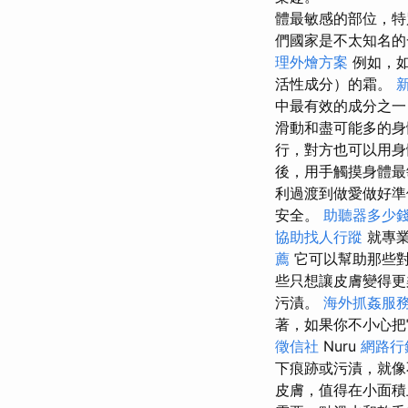
體最敏感的部位，
們國家是不太知名的
理外燴方案
例如，
活性成分）的霜。
中最有效的成分之一（
滑動和盡可能多的
行，對方也可以用
後，用手觸摸身體
利過渡到做愛做好準
安全。
助聽器多少
協助找人行蹤
就專業
薦
它可以幫助那些
些只想讓皮膚變得更
污漬。
海外抓姦服
著，如果你不小心把
徵信社
Nuru
網路行
下痕跡或污漬，就
皮膚，值得在小面積