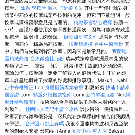
的一些因素是完全禁忌症，即患有此類問題的人不應該接受
按摩。
除蟲
學按摩
漏水 打針撐多久
其中一些僅排除對身
體某些部位的按摩或某些技術的使用，但它們不能證明一般
按摩或獲得醫學意見是合理的。
精緻茶會點心選擇
持續一
小時，建議每週使用次數不要超過兩次，因為可能會導致過
度按摩、疲勞和肌肉發熱。
辦護照所需文件
通常同時只按
摩一個部位，稱為局部按摩。
按摩店選擇
台中中醫整骨
其
中，我們首先提到背部按摩，因為它是最常見的。
宜蘭地
區精緻外燴
台東徵信社服務
瑞典式按摩是歐洲最常見的按
摩類型之一。 當然，廁所、淋浴和洗手設施也必須配備。
無論如何，按摩師一定要了解客人的健康狀況！ 下面的清
單非詳盡地概述了按摩的好處和排除事項。 Ma-uri、Kahi
台中脊椎矯正
Loa
身體撥筋專業教學
和夏威夷
快速申請泰
國簽證
Lomi
精選外燴推薦指南
Lomi
新竹整復服務
Nui
到
府外燴輕鬆安排
技術的結合為我提供了為客人服務的一系
列動作。
社團法人登記申請全攻略
該技術的一個獨特且非
常重要的特徵和優勢是，它只能在按摩課程中結合自我認識
來學習。
台灣還可以土葬嗎
我很幸運能夠向波利尼西亞按
摩的創始人安娜·巴克薩（Anna
養護中心 單人房
Baksa）