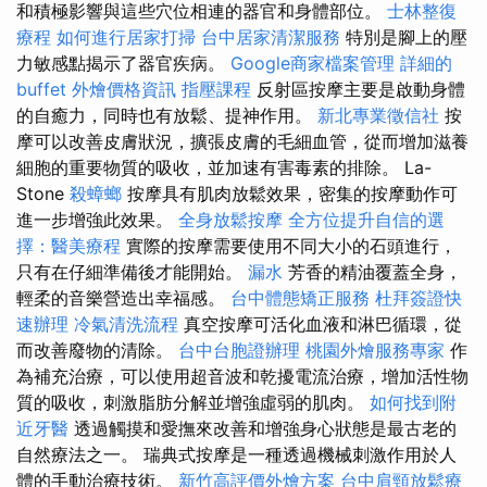
和積極影響與這些穴位相連的器官和身體部位。
士林整復
療程
如何進行居家打掃
台中居家清潔服務
特別是腳上的壓
力敏感點揭示了器官疾病。
Google商家檔案管理
詳細的
buffet 外燴價格資訊
指壓課程
反射區按摩主要是啟動身體
的自癒力，同時也有放鬆、提神作用。
新北專業徵信社
按
摩可以改善皮膚狀況，擴張皮膚的毛細血管，從而增加滋養
細胞的重要物質的吸收，並加速有害毒素的排除。 La-
Stone
殺蟑螂
按摩具有肌肉放鬆效果，密集的按摩動作可
進一步增強此效果。
全身放鬆按摩
全方位提升自信的選
擇：醫美療程
實際的按摩需要使用不同大小的石頭進行，
只有在仔細準備後才能開始。
漏水
芳香的精油覆蓋全身，
輕柔的音樂營造出幸福感。
台中體態矯正服務
杜拜簽證快
速辦理
冷氣清洗流程
真空按摩可活化血液和淋巴循環，從
而改善廢物的清除。
台中台胞證辦理
桃園外燴服務專家
作
為補充治療，可以使用超音波和乾擾電流治療，增加活性物
質的吸收，刺激脂肪分解並增強虛弱的肌肉。
如何找到附
近牙醫
透過觸摸和愛撫來改善和增強身心狀態是最古老的
自然療法之一。 瑞典式按摩是一種透過機械刺激作用於人
體的手動治療技術。
新竹高評價外燴方案
台中肩頸放鬆療