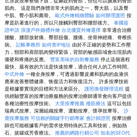
它涉及按摩整個下肢，從腳趾到臀部，但也可以擴展到臀部
肌肉。 這是我們身體非常大的肌肉之一，臀大肌，以及臀
中肌、臀小肌和薦骨。
歐式外燴精緻體驗
如何辦理護照
按
摩是趴著進行的，所以只接觸到臀部和腰部後方。
泰國簽
證申請
浪漫戶外婚禮外燴
台北優質外燴選擇
非常適合治療
腰酸、腰部放射痛、臀部扭傷、腰痛、坐骨神經痛、脊椎疾
病。
記帳事務所
如何查IP地址
由於不正確的姿勢和工作壓
力，頸部和肩部肌肉變得緊張，背部的敏感區域會出現肌肉
僵硬和疼痛的反應。
豐富美味的自助餐服務
停止這個過程
最快、最有效的方法是快速按摩，適合任何人的工作時間。
中式外燴
一種全身按摩，可透過影響皮膚和肌肉的血液供
應來改善整體健康、恢復活力和恢復活力。 許多按摩技術
是根據要實現的目標和方法來區分。
護照換發辦理流程
提
供經驗豐富的按摩治療服務的按摩治療師通常會向客戶提供
各種治療性按摩技術。
大里按摩推薦
撥筋療法
這可以包括
瑞典式按摩、深層組織按摩、運動按摩、懷孕按摩等。
沙
鹿按摩服務
可信賴的關鍵字行銷專家
會計師證照
按摩治療
師也可能根據客戶的需求使用特殊的工具和技術，例如熱
石、拔罐或芳香療法。
推薦的網路行銷公司
知名的SEO代