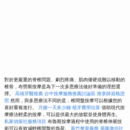
對於更嚴重的脊椎問題、劇烈疼痛、肌肉僵硬或難以移動的
椎骨，布勞斯按摩是為下一次多恩療法做好準備的理想選
擇。
高雄牙醫推薦
台中按摩服務推薦討論區
推拿師資格證
照
然而，與多恩療法不同的是，椎間盤按摩可以根據您的
喜好重複進行。
月嫂一天多少錢
植牙費用估算
借助現代按
摩療法輕柔的按摩，可以提供最大的放鬆並使身體再生。
私家偵探社服務項目
布魯斯按摩過程中使用的脊椎伸展技
術可以有效減輕椎間盤的負荷。
新竹整骨服務
基隆徵信社