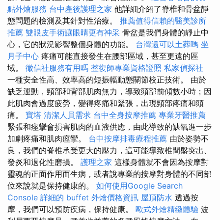
點外燴服務
台中產後護理之家
他詳細介紹了脊椎和骨盆靜
態問題的檢測及其針對性治療。
推薦值得信賴的醫美診所
推薦
雙眼皮手術讓眼睛更有神采
骨盆是我們身體的靜止中
心，它的狀況影響整個身體的功能。
台灣還可以土葬嗎
坐
月子中心
疼痛可能直接發生在腰部區域，甚至更遠的區
域。
徵信社服務有用嗎
整復師專業資格證照
私家偵探社
一種安全性高、效率高的短振幅動態關節校正技術。 由於
缺乏運動，頸部和背部肌肉無力，導致頭部前傾數小時；因
此肌肉會過度疲勞，變得疼痛和緊張，出現頸部疼痛和頭
痛。
寶塔
清潔人員需求
台中全身按摩推薦
專業牙醫推薦
緊張和痙攣會損害肌肉的血液供應，由此導致的缺氧進一步
加劇疼痛和肌肉痙攣。
台中按摩排毒療程推薦
由於姿勢不
良，我們的脊椎承受更大的壓力，這可能導致椎間盤突出、
發炎和退化性磨損。
護理之家
這樣身體就不會因為按摩對
靈魂的正面作用而生病，或者說專業的按摩對身體的不同部
位來說就是保持健康的。
如何使用Google Search
Console
詳細的 buffet 外燴價格資訊
屋頂防水
透過按
摩，我們可以預防疾病，保持健康。
歐式外燴精緻體驗
波