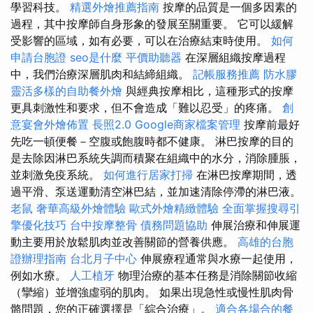
學習科技。
精選外燴推薦指南
按摩的品質是一個多因素的
過程，其中按摩師自身形象的發展至關重要。 它可以緩解
受影響的區域，如有必要，可以在治療結束時使用。
如何
申請台胞證
seo是什麼
平價助聽器
在深層組織按摩過程
中，我們治療深層肌肉和結締組織。
記帳服務推薦
防水膠
靈活多樣的自助餐外燴
與經典按摩相比，這種形式的按摩
更具刺激性和要求，但不會造成「難以忍受」的疼痛。
創
意宴會外燴佈置
長照2.0
Google商家檔案管理
按摩前最好
先吃一頓便餐－空腹或飽腹時都不健康。 淋巴按摩的目的
是去除因淋巴系統失調而積聚在組織中的水分，消除腫脹，
並刺激免疫系統。
如何進行居家打掃
在淋巴按摩期間，透
過平滑、泵送運動清空淋巴結，並加速清除停滯的淋巴液。
老鼠
奢華高級外燴體驗
歐式外燴精緻體驗
全面掌握搜尋引
擎優化技巧
台中按摩整骨
債務問題協助
伸展治療和伸展運
動主要用於放鬆肌肉並改善關節的營養供應。
高雄的台胞
證辦理指南
台北月子中心
伸展療程通常與水療一起使用，
例如水療。
人工植牙
物理治療的基本任務是消除關節收縮
（攣縮）並增強虛弱的肌肉。 如果出現急性或慢性肌肉骨
骼問題，您的正確選擇是「綜合治療」。
適合各場合的餐