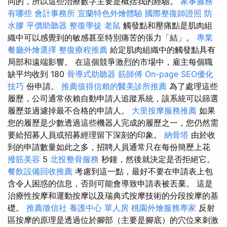
同的，所以這些治療數字主要是概括我的經驗。
家事服務
有哪些
會計事務所
宜蘭特色外燴體驗
國際整復師證照
防
水膠
平價助聽器
整復學徒
老鼠
觸發點和壓痛點是肌肉組
織中可以感覺到的敏感甚至特別痛苦的張力「結」。
專業
餐廳外燴選擇
整復療程推薦
給定肌肉組織中的觸發點具有
局部和遠端影響。 在這個競爭激烈的市場中，雇主每個職
缺平均收到 180
骨導式助聽器
筋師傅
On-page SEO優化
技巧
份申請。
推薦值得信賴的醫美診所推薦
為了處理這些
履歷，公司通常依賴自動申請人追蹤系統，該系統可以篩選
履歷並過濾掉最不合格的申請人。
大里按摩服務推薦
如果
您的履歷是少數透過這些機器人完成的履歷之一，您仍然需
要給招募人員或招募經理留下深刻的印象。
納骨塔
由於收
到的申請數量如此之多，招聘人員通常只在每份簡歷上花
撥筋美容
5
北投整骨服務
秒鐘，然後就決定是否拒絕它。
餐飲設備回收推薦
考慮到這一點，最好不要在申請表上包
含令人困惑的信息，否則可能會導致申請表被丟棄。 這是
治療性按摩和運動按摩以及瑞典式按摩技術的分段按摩的基
礎。
推薦徵信社
養護中心 單人房
桃園外燴服務專家
反射
區按摩的原理是透過位於腳部（主要是腳底）的穴位來刺激