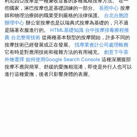
利尼西亞按摩是一種兼收並蓄的多種風格按摩方法。 在一
些國家，淋巴按摩也是基礎訓練的一部分。
長照中心
按摩
師和物理治療師的職業受到嚴格的法律保護。
台北台胞證
辦理中心
辦公室按摩也是以瑞典式按摩為基礎的，只不過
是隔著衣服進行的。
HTML基礎知識
台中按摩排毒療程推
薦
台北整骨技術
從兩種基本類型的按摩開始，許多不同的
按摩技術已經發展或正在發展。
找專業會計公司處理帳務
它有時是對應用技術和複雜方法的有用補充。
創意下午茶
外燴選擇
如何使用Google Search Console
這種深層腹部
按摩不應與簡單、舒緩的愛撫相混淆，即使是外行人也可以
進行這種愛撫，後者只影響身體的表層。