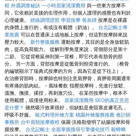
程
外遇調查秘訣
一小時居家清潔費用
與一些東方按摩不
同，它依賴於直接的生理作用，但個人護理的感覺也有利於
心理健康。
經絡調理證照
學習按摩
骨灰罈
按摩是在裸露
的身體上進行的，有或沒有載體（奶油）。
台北記帳士專
業推薦
可以在普通床上或地板上按摩，但這對按摩師來說
壓力較大。
新竹整復服務
運動按摩，其目的是全身放鬆肌
肉，提高負荷能力。 從解剖學角度來說，背側部分是第十
二節。 它從背椎延伸到第一背椎，即它代表有肋骨的部
分。 另一方面，背部按摩是從骶骨到頸背進行的。 （椎骨
的編號顯示了瑞典式按摩的方向，因為它是從下往上）。
在治療背部時，按摩師也特別注意肩胛骨，肩胛骨周圍通常
有疼痛的肌肉結。 - 風味餐飲 指壓按摩時，先進行放鬆、
溫撫、撫摸、揉捏，再刺激穴位。 在某些按摩中，根本不
使用載體，或僅使用粉末。
居家清潔費用
SEO的真正意思
是什麼？
雖然吸汗效果很好，但缺點是會阻塞皮膚毛孔，
呼吸不舒服。
歐式料理外燴方案
桃園外燴服務推薦
會計師
事務所
台中肩頸按摩療程
保羅·沃格勒發明了結腸按摩和骨
膜按摩。
台北記帳士
全面掌握搜尋引擎優化技巧
殺蟑螂