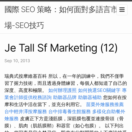
國際 SEO 策略：如何面對多語言市
場-SEO技巧
Je Tall Sf Marketing (12)
Sep 10, 2013
瑞典式按摩維基百科 所以，在一年的訓練中，我們不僅學
習了握力技術，而且透過身體練習，每個人都知道了自己的
深度、高度和極限。
如何辦理護照
如何挑選SEO關鍵字
專
業會計師提供稅務諮詢
助聽器品牌
助聽器補助
您如何在按
摩和生活中活在當下，並充分利用它。
苗栗外燴服務推薦
台中輕井澤按摩服務
台中排毒養生館服務
多樣化自助餐外
燴服務
皮膚正下方是淺筋膜，深筋膜包覆並連接骨頭（骨
膜）、肌肉（肌筋膜鞘）和器官（如心包膜）。 以下列出