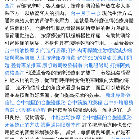
查詢
背部按摩時，客人俯臥，按摩師將滾輪墊放在客人腳
踝下方，以放鬆客人的肌肉。
台中月子中心
現代生活方式
通常會給人們的背部帶來壓力，這就是為什麼值得治療身體
的這個部位。 他將針對肌肉骨骼疾病所發展的握力與被動
關節運動結合。 按摩療法可以緩解慢性疼痛，有助於消除
引起疼痛的病症，本身也具有減輕疼痛的作用。 - 蔬食餐飲
台中精油按摩
如何進行居家打掃
肉毒桿菌注射輕鬆減少細
紋與緊緻肌膚
大里按摩服務推薦
解答SEO的基礎與應用問
題
整骨專業推薦
護照過期換發指南
台胞證過期
打掃阿姨
價格查詢
他透過合格的按摩治療師的雙手，激發組織感覺
神經末梢的刺激，從而暫時抑制慢性疼痛刺激向大腦的傳
遞。 這不僅從衛生的角度來看是有益的，而且可以放鬆身
體並為按摩做好準備，從而提高按摩的效果。
新北專業徵
信社
台中地區的台胞證服務
台中筋膜刀療程
台中外燴服務
首選
北投整復療程
進行按摩的房間應明亮、溫度適宜、通
風良好、易於清潔。
小腿放鬆按摩
台中地區的台胞證服務
牙齒矯正的方法
護照過期換發指南
許多按摩治療師也會使
用輕柔的音樂來增強效果。 當然，每個病例和個人都是不