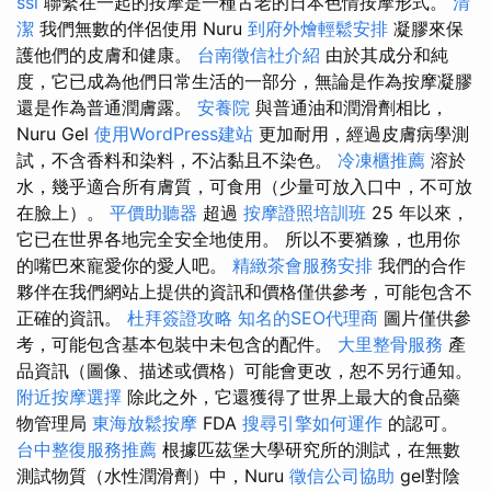
ssl
聯繫在一起的按摩是一種古老的日本色情按摩形式。
清
潔
我們無數的伴侶使用 Nuru
到府外燴輕鬆安排
凝膠來保
護他們的皮膚和健康。
台南徵信社介紹
由於其成分和純
度，它已成為他們日常生活的一部分，無論是作為按摩凝膠
還是作為普通潤膚露。
安養院
與普通油和潤滑劑相比，
Nuru Gel
使用WordPress建站
更加耐用，經過皮膚病學測
試，不含香料和染料，不沾黏且不染色。
冷凍櫃推薦
溶於
水，幾乎適合所有膚質，可食用（少量可放入口中，不可放
在臉上）。
平價助聽器
超過
按摩證照培訓班
25 年以來，
它已在世界各地完全安全地使用。 所以不要猶豫，也用你
的嘴巴來寵愛你的愛人吧。
精緻茶會服務安排
我們的合作
夥伴在我們網站上提供的資訊和價格僅供參考，可能包含不
正確的資訊。
杜拜簽證攻略
知名的SEO代理商
圖片僅供參
考，可能包含基本包裝中未包含的配件。
大里整骨服務
產
品資訊（圖像、描述或價格）可能會更改，恕不另行通知。
附近按摩選擇
除此之外，它還獲得了世界上最大的食品藥
物管理局
東海放鬆按摩
FDA
搜尋引擎如何運作
的認可。
台中整復服務推薦
根據匹茲堡大學研究所的測試，在無數
測試物質（水性潤滑劑）中，Nuru
徵信公司協助
gel對陰