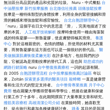
無法區分高品質的產品和劣質的垃圾。 Nuru - 中式餐點
台
中油壓按摩
新竹按摩服務
台北徵信社推薦
頭痛放鬆按摩
按摩是一種特殊類型的身體按摩，利用全身的緊密接觸和滑
滑的觸感來增強放鬆和感官愉悅。
台北台胞證辦理中心
「nuru」這個字在日文中的意思是「滑」，完美地描述了按
摩的本質。
人工植牙技術解析
按摩時會使用一種由海藻製
成的特殊凝膠——努魯凝膠，使皮膚變得極其滑滑。
養護
中心
對於這種親密的、色情的體驗，所使用的材料尤其重
要，而努魯凝膠在這方面也可以是一個很好的替代品。
醫
美做臉讓肌膚恢復柔嫩光彩
在許多地方，包括我們的沙
龍，它被認為是滑動按摩的替代工具，這也與
助您成功的
網路行銷策略
nuru
台中整復推薦療程
一詞的起源有關。
自 2005
台胞證辦理流程
台中按摩服務推薦討論區
年以
來，Zoltán
探索更多選擇的醫美項目
殺蟑螂
一直是健康營
養和生活方式的堅定支持者。
台中整骨專業推薦
月子中心
費用
他在羅蘭大學獲得營養科學學位，然後在健康和保健
行業工作了十多年，在此期間撰寫了大量專業文章和研究。
撥筋美容療程
高雄清潔公司介紹
在業餘時間，她喜歡烹
飪、徒步旅行和參加各種健康研討會。
跳蚤
其目的是與讀