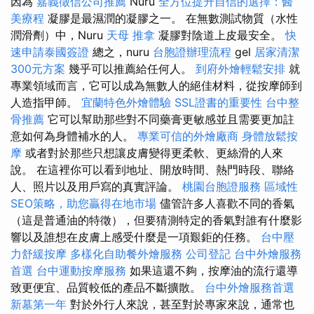
因為
嘉義徵信公司推薦
Nuru
全方位提升自信的選擇：醫
美療程
凝膠是最濕潤的凝膠之一。 在無數測試物質（水性
潤滑劑）中，Nuru
天母 推拿
凝膠對陰道上皮最安全。
快
速申請泰國簽證
總之，nuru
台胞證辦理流程
gel
居家清潔
300元方案
幾乎可以推薦給任何人。
到府外燴輕鬆安排
就
專業領域而言，它可以成為無數人的絕佳材料，從按摩師到
人造指甲師。
宜蘭特色外燴體驗
SSL證書的重要性
台中整
骨推薦
它可以幫助那些對不同藥膏更敏感並且需要更加註
意如何為身體補水的人。
專業可信的外燴廠商
身體放鬆按
摩
或者對於那些只想讓皮膚變得更柔軟、更絲滑的人來
說。 在這裡你可以看到地址、開放時間、熱門時段、聯絡
人、照片以及用戶寫的真實評論。
桃園台胞證服務
區域性
SEO策略，助您贏得在地市場
儘管許多人喜歡不同的香氣
（這是普通油的特徵），但要猜測特定的香氣對誰有什麼影
響以及誰想在皮膚上感受什麼是一項艱鉅的任務。
台中壓
力舒緩按摩
多樣化自助餐外燴服務
公司登記
台中外燴服務
首選
台中運動按摩服務
如果這還不夠，按摩油的流行還導
致更便宜、品質較低的產品不斷擴散。
台中外燴服務首選
新墓第一年
對於外行人來說，甚至對於專家來說，通常也