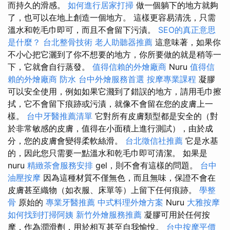
而持久的滑感。
如何進行居家打掃
做一個躺下的地方就夠
了，也可以在地上創造一個地方。 這樣更容易清洗，只需
溫水和乾毛巾即可，而且不會留下污漬。
SEO的真正意思
是什麼？
台北整骨技術
老人助聽器推薦
這意味著，如果你
不小心把它灑到了你不想要的地方，你所要做的就是稍等一
下，它就會自行蒸發。
值得信賴的外燴廠商
Nuru
值得信
賴的外燴廠商
防水
台中外燴服務首選
按摩專業課程
凝膠
可以安全使用，例如如果它濺到了錯誤的地方，請用毛巾擦
拭，它不會留下痕跡或污漬，就像不會留在您的皮膚上一
樣。
台中牙醫推薦清單
它對所有皮膚類型都是安全的（對
於非常敏感的皮膚，值得在小面積上進行測試），由於成
分，您的皮膚會變得柔軟絲滑。
台北徵信社推薦
它是水基
的，因此您只需要一點溫水和乾毛巾即可清潔。 如果是
nuru
精緻茶會服務安排
gel，則不會有這樣的問題。
台中
油壓按摩
因為這種材質不僅無色，而且無味，保證不會在
皮膚甚至織物（如衣服、床單等）上留下任何痕跡。
學整
骨
原始的
專業牙醫推薦
中式料理外燴方案
Nuru
大雅按摩
如何找到打掃阿姨
新竹外燴服務推薦
凝膠可用於任何按
摩，作為潤滑劑，用於相互甚至自我愉悅。
台中按摩平價