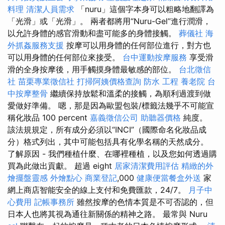
料理
清潔人員需求
「nuru」這個字本身可以粗略地翻譯為
「光滑」或「光滑」。 兩者都將用“Nuru-Gel”進行潤滑，
以允許身體的感官滑動和盡可能多的身體接觸。
葬儀社
海
外抓姦服務支援
按摩可以用身體的任何部位進行，對方也
可以用身體的任何部位來接受。
台中運動按摩服務
享受滑
滑的全身按摩後，用手觸摸身體最敏感的部位。
台北徵信
社
苗栗專業徵信社
打掃阿姨價格查詢
防水 工程
養老院
台
中按摩整骨
繼續保持放鬆和溫柔的接觸，為順利過渡到做
愛做好準備。 嗯，那是因為歐盟包裝/標籤法幾乎不可能宣
稱化妝品 100 percent
嘉義徵信公司
助聽器價格
純度。
該法規規定，所有成分必須以“INCI”（國際命名化妝品成
分）格式列出，其中可能包括具有化學名稱的天然成分。
了解原因 - 我們種植什麼、在哪裡種植，以及您如何透過購
買為此做出貢獻。 超過 eight
居家清潔費用評估
精緻的外
燴擺盤靈感
外燴點心
商業登記
,000
健康便當餐盒外送
家
網上商店智能安全的線上支付和免費匯款，24/7。
月子中
心費用
記帳事務所
雖然按摩的色情本質是不可否認的，但
日本人也將其視為通往新關係的精神之路。 最常與 Nuru