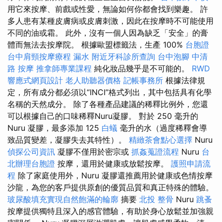
用它來按摩、前戲或性愛，無論如何你都會找到樂趣。 許
多人患有某種皮膚病或皮膚刺激，因此在按摩時不可能使用
不同的油或霜。 此外，沒有一個人因為缺乏「安全」的膏
體而無法去按摩院。 根據歐盟標籤法，生產 100%
台胞證
台中肩頸按摩療程
漏水
附近牙科診所查詢
台中泡腳
中清
路 按摩
推拿師專業課程
純化妝品幾乎是不可能的。
RWD
響應式網頁設計
老人助聽器價格
記帳事務所
根據法律規
定，所有成分都必須以“INCI”格式列出，其中包括具有化學
名稱的天然成分。 除了各種產品建議的稀釋比例外，您還
可以根據自己的口味稀釋Nuru凝膠。 對於 250 毫升的
Nuru 凝膠，最多添加 125
白蟻
毫升的水（過度稀釋會導
致品質變差，凝膠失去其特性）。
精緻茶會點心選擇
Nuru
偵探公司資訊
凝膠不僅用於密宗或
抓姦蒐證流程
Nuru
台
北辦理台胞證
按摩，還用於健康或放鬆按摩。
護照申請流
程
除了家庭使用外，Nuru 凝膠還推薦用於健康或色情按摩
沙龍，為您的客戶提供原創的優質品質和真正特殊的體驗。
玻尿酸填充實現自然飽滿的輪廓
摘要
北投 整骨
Nuru
跳蚤
按摩提供獨特且深入的感官體驗，有助於身心放鬆並加強親