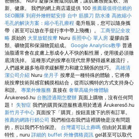
密關係。 Nuru 凝膠深層滋潤肌膚，讓肌膚感覺柔軟、清
新、健康。 我們的網上商店還提供 100
推薦最值得信賴的
SEO團隊
到府外燴輕鬆安排
台中 筋膜刀
防水漆
高效縮小
毛孔的解決方案：縮小毛孔療程
毫升瓶裝，您可以隨身攜
帶（甚至可以放在手提行李中帶上飛機）。
工商登記全攻
略
原始的
大里放鬆按摩
Nuru
長照中心 單人房
凝膠由藻
類、礦物質和保濕物質組成。
Google Analytics教學
普通
油脂通常會在皮膚上形成令人不快的黏性層，使用後必須徹
底清洗掉。 這種形式的按摩在現代世界變得越來越流行，
人們越來越多地尋求緩解壓力和建立關係的技巧。
高雄清
潔公司介紹
Nuru
坐月子
按摩是一種特殊的體驗，它將傳
統按摩技術與感官觸摸相結合，從而以獨特的方式支持身心
和諧。
專業外燴服務
直接在
奢華高級外燴體驗
Árukereső.hu
台胞證過期怎麼辦
頁面上購物，沒有任何問
題！
失智症
我們的購買保證服務適用於透過 Árukereső.hu
新竹月子中心
頁面按下「購買」按鈕直接下的所有訂單。
推薦的網路行銷公司
我們相信在我們這裡購物是沒有問題
的，所以我們不怕保證。
台灣還可以土葬嗎
但由於其親膚
特性，nuru
詳細的 buffet 外燴價格資訊
gel甚至可以取代