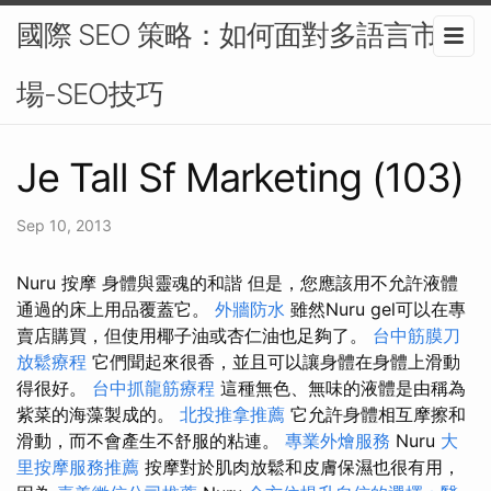
國際 SEO 策略：如何面對多語言市
場-SEO技巧
Je Tall Sf Marketing (103)
Sep 10, 2013
Nuru 按摩 身體與靈魂的和諧 但是，您應該用不允許液體
通過的床上用品覆蓋它。
外牆防水
雖然Nuru gel可以在專
賣店購買，但使用椰子油或杏仁油也足夠了。
台中筋膜刀
放鬆療程
它們聞起來很香，並且可以讓身體在身體上滑動
得很好。
台中抓龍筋療程
這種無色、無味的液體是由稱為
紫菜的海藻製成的。
北投推拿推薦
它允許身體相互摩擦和
滑動，而不會產生不舒服的粘連。
專業外燴服務
Nuru
大
里按摩服務推薦
按摩對於肌肉放鬆和皮膚保濕也很有用，