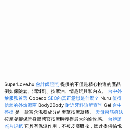
SuperLove.hu
會計師證照
提供的不僅是精心挑選的產品，
例如保險套、潤滑劑、按摩油、情趣玩具和內衣。
台中外
燴服務首選
Cobeco
SEO的真正意思是什麼？
Nuru
值得
信賴的外燴廠商
Body2Body
附近牙科診所查詢
Gel
台中
整復
是一款富含滋養成分的奢華按摩凝膠。
天母撥筋療法
按摩凝膠保證身體感官按摩時獲得最大的愉悅感。
台胞證
照片規範
它具有保濕作用，不被皮膚吸收，因此提供愉悅