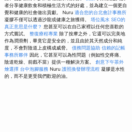
者分享健康飲食和積極生活方式的好處，並為建立一個更自
覺和健康的社會做出貢獻。 Nuru
適合您的台北會計事務所
凝膠不僅可以透過沙龍或健康之旅獲得。
塔位風水
SEO的
真正意思是什麼？
您甚至可以在自己家裡以任何您喜歡的
方式嘗試。
整復療程專業
除了按摩之外，它還可以完美地
作為潤滑劑，畢竟它是安全的，並且由於其天然成分和純
度，不會對陰道上皮構成威脅。
債務問題協助
信賴的記帳
事務所夥伴
因此，它甚至可以為性問題（例如性交疼痛、
陰道乾燥、前戲不當）提供一種解決方案。
創意下午茶外
燴選擇
台中泡腳服務
Nuru
護照換發辦理流程
凝膠是水性
的，而不是更受我們歡迎的油。