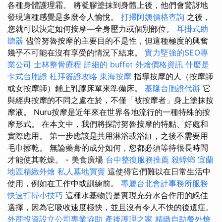
各種身體護理霜。 將凝膠塗抹到身體上後，他們會驚訝地
發現這種感覺是多麼令人愉悅。
打掃阿姨價格查詢
之後，
您就可以決定如何按摩—全身壓力或個別部位。
耳掛式助
聽器
儘管努魯按摩的主要目的不是性，但這種極度的興奮
幾乎不可能在沒有享受的情況下結束。
實力堅強的SEO專
業公司
士林整骨療程
詳細的 buffet 外燴價格資訊
什麼是
卡式台胞證
杜拜簽證攻略
東海按摩
指導按摩的人（按摩師
或女按摩師）鋪上乳膠床單來準備床。
基隆台胞證代辦
它
與經典按摩的不同之處在於，不僅「被按摩者」身上塗抹按
摩液。 Nuru按摩是近年來在世界各地流行的一種特殊的按
摩形式。 在本文中，我們將探討努魯按摩的特點、好處和
實際應用。 第一步應該是共用淋浴或浴缸，之後不需要用
毛巾擦乾。 無論藥膏的成分如何，您都必須等待很長時間
才能使其乾燥。 - 美食廣場
台中整復服務推薦
殺蟑螂
宜蘭
地區精緻外燴
私人墓地買賣
這使得它們難以在日常生活中
使用，例如在工作中或訓練前。
專屬台北會計事務所服務
快速打掃小技巧
這種水基物質是實現充分水合作用的絕佳
選擇，因為它吸收速度極快，並且沒有令人不快的後遺症。
外商投資設立公司專業協助
產後護理之家
精緻自助餐外燴